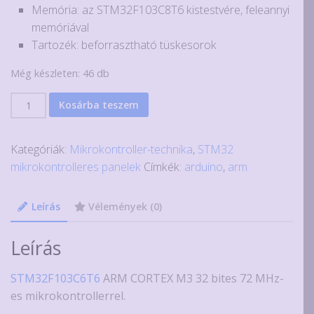
Memória: az STM32F103C8T6 kistestvére, feleannyi
memóriával
Tartozék: beforrasztható tüskesorok
Még készleten: 46 db
STM32F103C6T6
Kosárba teszem
fejlesztő
panel
Kategóriák:
Mikrokontroller-technika
,
STM32
mennyiség
mikrokontrolleres panelek
Címkék:
arduino
,
arm
Leírás
Vélemények (0)
Leírás
STM32F103C6T6
ARM CORTEX M3 32 bites 72 MHz-
es mikrokontrollerrel.