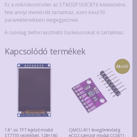
Ez a mikrokontroller az STM32F103C8T6 kistestvére,
fele annyi memóriát tartalmaz, ezen kívül fő
paramétereikben megegyeznek.
A csomag beforrasztható tüskesorokat is tartalmaz.
Kapcsolódó termékek
Akció!
1.8″-os TFT kijelző modul
CJMCU-811 levegőminőség
ST7735 vezérlővel, 128×160
eCO2 szenzor modul CCS811-