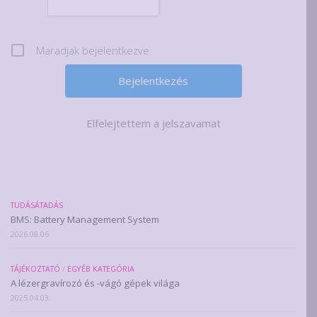
Maradjak bejelentkezve
Elfelejtettem a jelszavamat
TUDÁSÁTADÁS
BMS: Battery Management System
2026.08.06.
TÁJÉKOZTATÓ
/
EGYÉB KATEGÓRIA
A lézergravírozó és -vágó gépek világa
2025.04.03.