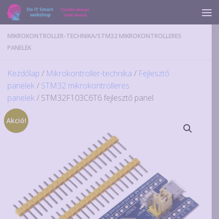
Skip to content
MIKROKONTROLLER-TECHNIKA
/
STM32 MIKROKONTROLLERES
PANELEK
Kezdőlap
/
Mikrokontroller-technika
/
Fejlesztő
panelek
/
STM32 mikrokontrolleres
panelek
/ STM32F103C6T6 fejlesztő panel
Akció!