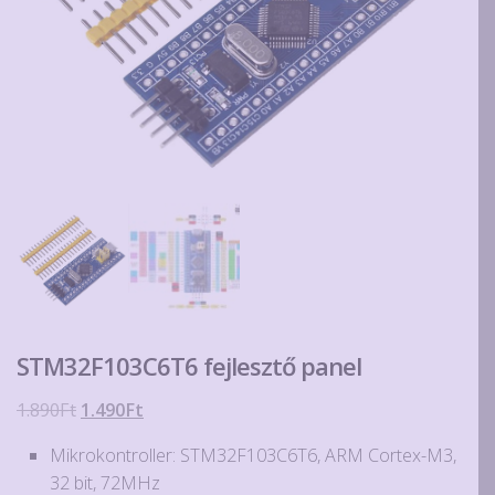
STM32F103C6T6 fejlesztő panel
Original
Current
1.890
Ft
1.490
Ft
price
price
Mikrokontroller: STM32F103C6T6, ARM Cortex-M3,
was:
is:
32 bit, 72MHz
1.890Ft.
1.490Ft.