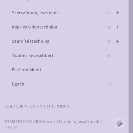
+
Szerszámok, eszközök
151
+
Kép- és videotechnika
12
+
Számítástechnika
11
Többet kevesebbért
16
Értékcsökkent
7
Egyéb
33
LEGUTÓBB MEGTEKINTETT TERMÉKEK
STM32F401CC ARM Cortex M4 zöld fejlesztő modul
2.590
Ft