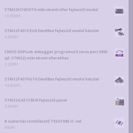
STM32H743VIT6 mikrokontroller fejlesztő modul
10.900
Ft
STM32F401CEU6 DevEBox fejlesztő modul készlet
4.900
Ft
CMSIS DAPLink debugger programozó soros port ARM
(pl. STM32) mikrokontrollerekhez
2.200
Ft
STM32F407VGT6 DevEBox fejlesztő modul készlet
14.000
Ft
STM32G431CBU6 fejlesztő panel
3.900
Ft
8 csatornás szintillesztő TXS0108E IC-vel
490
Ft