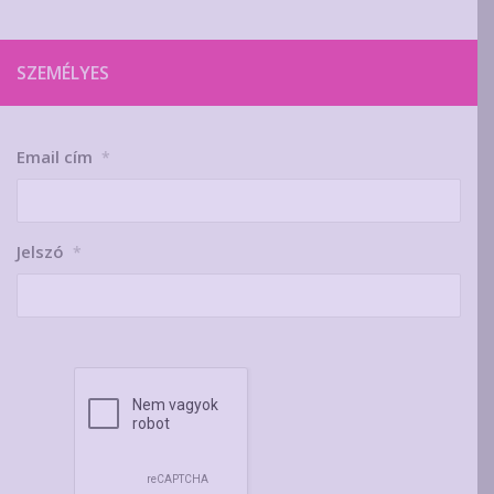
SZEMÉLYES
Email cím
*
Jelszó
*