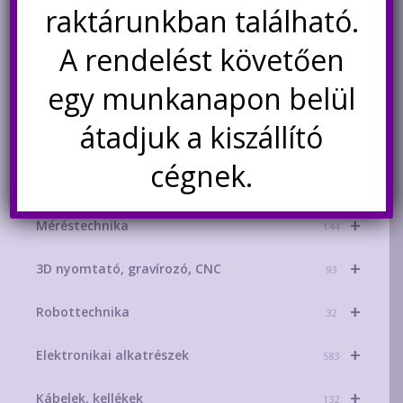
+
Áramforrások
raktárunkban található.
214
+
A rendelést követően
Energiatárolás
156
egy munkanapon belül
Világítástechnika
53
átadjuk a kiszállító
+
Okosotthon
89
cégnek.
+
Hangtechnika
50
+
Méréstechnika
144
+
3D nyomtató, gravírozó, CNC
93
+
Robottechnika
32
+
Elektronikai alkatrészek
583
+
Kábelek, kellékek
132