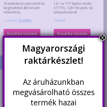
45 különböző szenzorból és
1.8″-os TFT kijelző modul
kiegészítőből álló készlet
ST7735, 128×160 pixel, SD
Arduinohoz
kártyaolvasóval
Original
Current
12.200
Ft
10.900
Ft
2.690
Ft
price
price
was:
is:
Kosárba teszem
Kosárba teszem
X
12.200Ft.
10.900Ft.
Magyarországi
raktárkészlet!
TERMÉK KATEGÓRIÁK
Az áruházunkban
+
AKCIÓS TERMÉKEK
181
megvásárolható összes
+
Mikrokontroller-technika
329
termék hazai