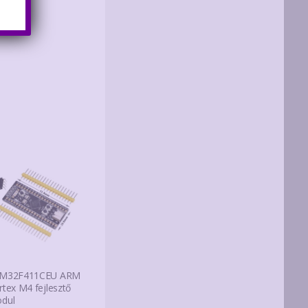
M32F411CEU ARM
rtex M4 fejlesztő
dul