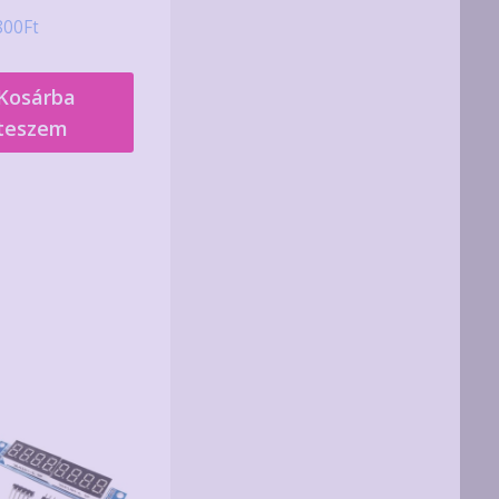
800
Ft
Kosárba
teszem