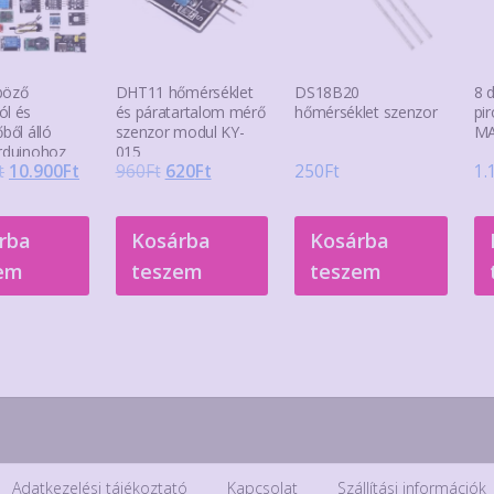
böző
DHT11 hőmérséklet
DS18B20
8 
ól és
és páratartalom mérő
hőmérséklet szenzor
pir
őből álló
szenzor modul KY-
MA
Arduinohoz
015
Original
Current
Original
Current
t
10.900
Ft
960
Ft
620
Ft
250
Ft
1.
price
price
price
price
was:
is:
was:
is:
rba
Kosárba
Kosárba
12.200Ft.
10.900Ft.
960Ft.
620Ft.
em
teszem
teszem
Adatkezelési tájékoztató
Kapcsolat
Szállítási információk