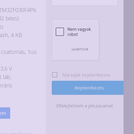
 STM32F030F4P6
2 bites)
Hz
ash, 4 KB
 csatornás, 1us
-3,6 V
Maradjak bejelentkezve
 láb,
eráns
Elfelejtettem a jelszavamat
zem