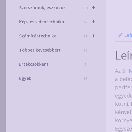
+
Szerszámok, eszközök
151
+
Kép- és videotechnika
12
Leí
+
Számítástechnika
11
Többet kevesebbért
Leí
16
Értékcsökkent
7
Az
STM
a belé
Egyéb
33
perifé
egyedü
kötni.
kényel
környe
Egysze