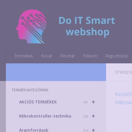
Skip to content
Termékek
Kosár
Pénztár
Fiókom
Regisztráció
STM32 
TERMÉK KATEGÓRIÁK
Kezdől
+
mikrok
AKCIÓS TERMÉKEK
181
+
Mikrokontroller-technika
329
+
Áramforrások
214