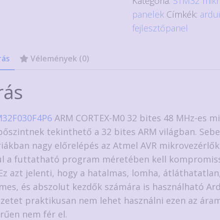
Kategória:
STM32 mikr
mennyiség
panelek
Címkék:
ardu
fejlesztőpanel
rás
Vélemények (0)
rás
32F030F4P6
ARM CORTEX-M0 32 bites 48 MHz-es mi
pőszintnek tekinthető a 32 bites ARM világban. Seb
riákban nagy előrelépés az Atmel AVR mikrovezérlők
l a futtatható program méretében kell kompromi
 Ez azt jelenti, hogy a hatalmas, lomha, átláthatatlan
mes, és abszolut kezdők számára is használható Ar
zetet praktikusan nem lehet használni ezen az ára
rűen nem fér el.