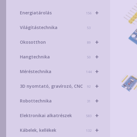
+
Energiatárolás
156
Világítástechnika
53
+
Okosotthon
89
+
Hangtechnika
50
+
Méréstechnika
144
+
3D nyomtató, gravírozó, CNC
92
+
Robottechnika
31
+
Elektronikai alkatrészek
583
+
Kábelek, kellékek
132