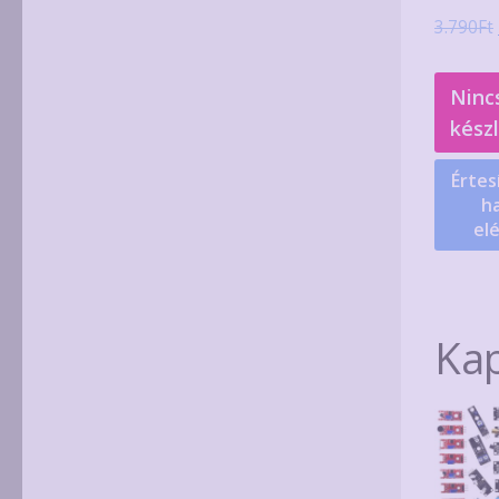
3.790
Ft
Ninc
kész
Értes
ha
el
Ka