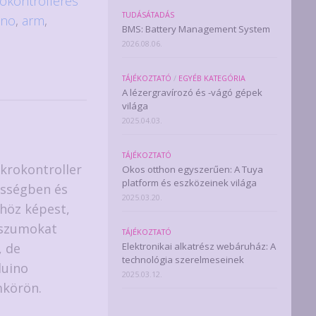
okontrolleres
TUDÁSÁTADÁS
ino
,
arm
,
BMS: Battery Management System
2026.08.06.
TÁJÉKOZTATÓ
/
EGYÉB KATEGÓRIA
A lézergravírozó és -vágó gépek
világa
2025.04.03.
TÁJÉKOZTATÓ
krokontroller
Okos otthon egyszerűen: A Tuya
platform és eszközeinek világa
ességben és
2025.03.20.
höz képest,
sszumokat
TÁJÉKOZTATÓ
, de
Elektronikai alkatrész webáruház: A
technológia szerelmeseinek
duino
2025.03.12.
mkörön.