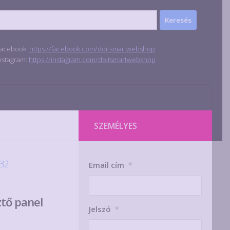
acebook:
https://facebook.com/doitsmartwebshop
nstagram:
https://instagram.com/doitsmartwebshop
SZEMÉLYES
32
Email cím
*
tő panel
Jelszó
*