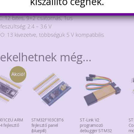
kiszállító cégnek.
AM: 4 KB
jel: max 48 MHz, állítható
: 12 bites, 9+2 csatornás, 1us
feszültség: 2.4 – 3.6 V
O: 13 kivezetve, többségük 5 V kompatibilis
dekelhetnek még…
Akció!
401CEU ARM
STM32F103C8T6
ST-Link V2
ST
 fejlesztő
fejlesztő panel
programozó
Co
(bluepill)
debugger STM32
mo