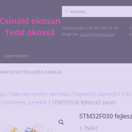
Keresés:
ELÉRHETŐSÉG
Telefonszám: +36 30 160 16 16
F
Email cím:
shop@doitsmart.hu
I
Kijelentkezés
MIKROKONTROLLERES PANELEK
ap
/
Mikrokontroller-technika
/
Fejlesztő panelek
/
STM
ontrolleres panelek
/ STM32F030 fejlesztő panel
STM32F030 fejlesz
1.750
Ft