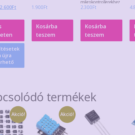
mikrokontrollerekhez
Original
Current
2.600
Ft
1.900
Ft
2.300
Ft
4.
price
price
was:
is:
s
Kosárba
Kosárba
3.790Ft.
2.600Ft.
leten
teszem
teszem
ítésetek
 újra
érhető
pcsolódó termékek
Akció!
Akció!