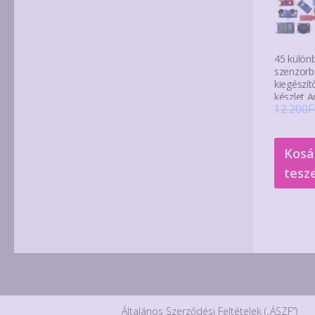
45 külön
szenzorb
kiegészít
készlet 
12.200
F
Kosá
tesz
Általános Szerződési Feltételek („ÁSZF”)