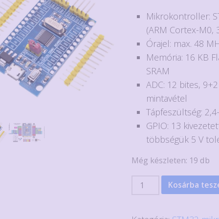
Mikrokontroller:
(ARM Cortex-M0, 3
Órajel: max. 48 M
Memória: 16 KB Fl
SRAM
ADC: 12 bites, 9+2
mintavétel
Tápfeszültség: 2,4
GPIO: 13 kivezetett
többségük 5 V tol
Még készleten: 19 db
STM32F030
Kosárba tes
fejlesztő
panel