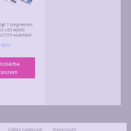
digit 7 szegmenses
os LED kijelző
X7219 vezérlővel
190
Ft
Kosárba
teszem
Elállási nyilatkozat
Impresszum