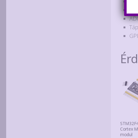
SR
Óra
ADC
Táp
GPI
Ér
STM32F
Cortex M4
modul