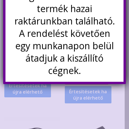
termék hazai
raktárunkban található.
A rendelést követően
SMD mérőcsipesz
W3230 digitális termosztát
kettős kijelzéssel, 230V
egy munkanapon belül
átadjuk a kiszállító
1.900
Ft
Értékelés:
Original
Current
2.900
Ft
1.490
Ft
5.00
cégnek.
/ 5
price
price
Nincs készleten
was:
is:
Nincs készleten
2.900Ft.
1.490Ft.
Értesítésetek ha
Értesítésetek ha
újra elérhető
újra elérhető