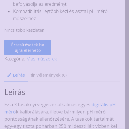
befolyásolja az eredményt
Kompatibilitás: legtöbb kézi és asztali pH mérő
műszerhez
Nincs több készleten
Értesítésetek ha
újra elérhető
Kategória:
Más műszerek
Leírás
Vélemények (0)
Leírás
Ez a 3 tasaknyi vegyszer alkalmas egyes
digitális pH
mérő
k kalibrálására, illetve bármilyen pH mérő
pontosságának ellenőrzésére. A tasakok tartalmát
egy-egy tiszta pohárban 250 ml desztillált vízben kel