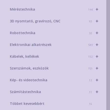
+
Méréstechnika
144
+
3D nyomtató, gravírozó, CNC
93
+
Robottechnika
32
+
Elektronikai alkatrészek
583
+
Kábelek, kellékek
132
+
Szerszámok, eszközök
151
+
Kép- és videotechnika
12
+
Számítástechnika
11
Többet kevesebbért
16