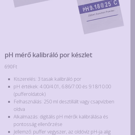
pH mérő kalibráló por készlet
690
Ft
Kiszerelés: 3 tasak kalibráló por
pH értékek: 4.00/4.01, 6.86/7.00 és 9.18/10.00
(pufferoldatok)
Felhasználás: 250 ml desztillált vagy csapvízben
oldva
Alkalmazás: digitális pH mérők kalibrálása és
pontosság ellenőrzése
Jellemző: puffer vegyszer, az oldóvíz pH-ja alig