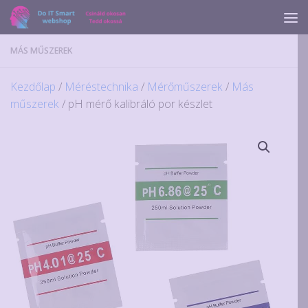
Skip to content
MÁS MŰSZEREK
Kezdőlap
/
Méréstechnika
/
Mérőműszerek
/
Más
műszerek
/ pH mérő kalibráló por készlet