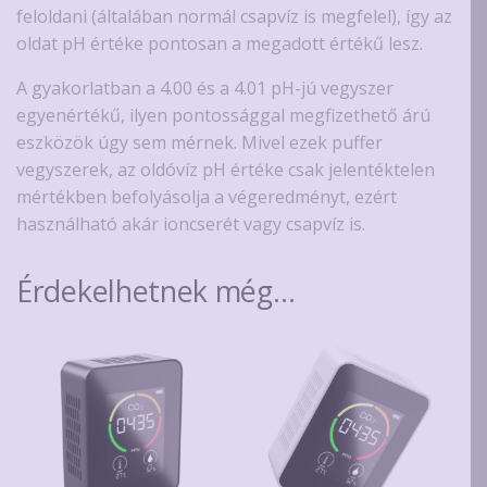
feloldani (általában normál csapvíz is megfelel), így az
oldat pH értéke pontosan a megadott értékű lesz.
A gyakorlatban a 4.00 és a 4.01 pH-jú vegyszer
egyenértékű, ilyen pontossággal megfizethető árú
eszközök úgy sem mérnek. Mivel ezek puffer
vegyszerek, az oldóvíz pH értéke csak jelentéktelen
mértékben befolyásolja a végeredményt, ezért
használható akár ioncserét vagy csapvíz is.
Érdekelhetnek még…