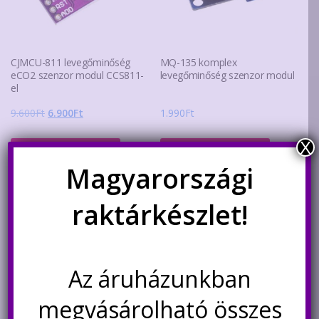
CJMCU-811 levegőminőség
MQ-135 komplex
eCO2 szenzor modul CCS811-
levegőminőség szenzor modul
el
Original
Current
9.600
Ft
6.900
Ft
1.990
Ft
price
price
X
was:
is:
Kosárba teszem
Kosárba teszem
9.600Ft.
6.900Ft.
Magyarországi
raktárkészlet!
Kapcsolódó termékek
Akció!
Az áruházunkban
megvásárolható összes