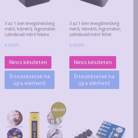
3 az 1-ben levegőminőség
3 az 1-ben levegőminőség
mérő, hőmérő, higrométer,
mérő, hőmérő, higrométer,
széndioxid mérő fekete
széndioxid mérő fehér
6.900
Ft
6.900
Ft
Nincs készleten
Nincs készleten
Értesítésetek ha
Értesítésetek ha
újra elérhető
újra elérhető
Akció!