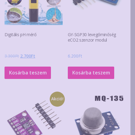
Digitális pH mérő
GY-SGP30 levegőminőség
eCO2 szenzor modul
Original
Current
3.300
Ft
2.700
Ft
6.200
Ft
price
price
was:
is:
Kosárba teszem
Kosárba teszem
3.300Ft.
2.700Ft.
Akció!