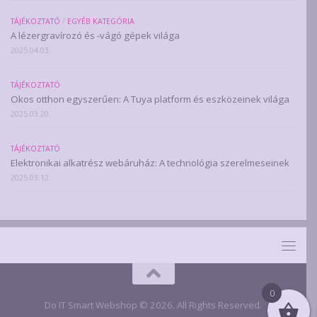
TÁJÉKOZTATÓ
/
EGYÉB KATEGÓRIA
A lézergravírozó és -vágó gépek világa
2025.04.03.
TÁJÉKOZTATÓ
Okos otthon egyszerűen: A Tuya platform és eszközeinek világa
2025.03.20.
TÁJÉKOZTATÓ
Elektronikai alkatrész webáruház: A technológia szerelmeseinek
2025.03.12.
0
Do IT Smart Webshop © 2026. All Rights Reserved.