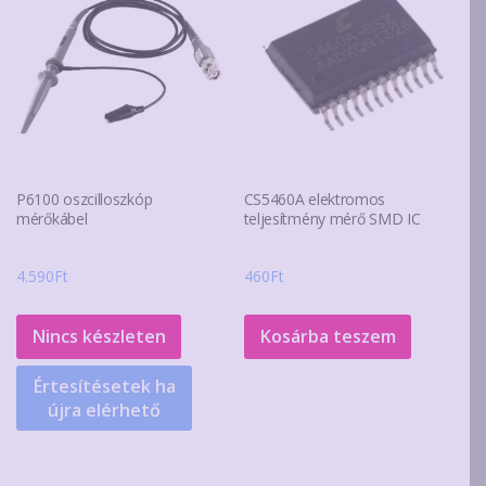
P6100 oszcilloszkóp
CS5460A elektromos
mérőkábel
teljesítmény mérő SMD IC
4.590
Ft
460
Ft
Nincs készleten
Kosárba teszem
Értesítésetek ha
újra elérhető