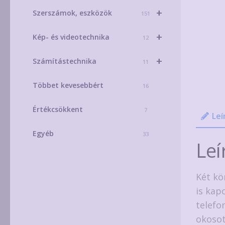
+
Szerszámok, eszközök
151
+
Kép- és videotechnika
12
+
Számítástechnika
11
Többet kevesebbért
16
Értékcsökkent
7
Leí
Egyéb
33
Leí
Két kö
is kap
telefo
okosot