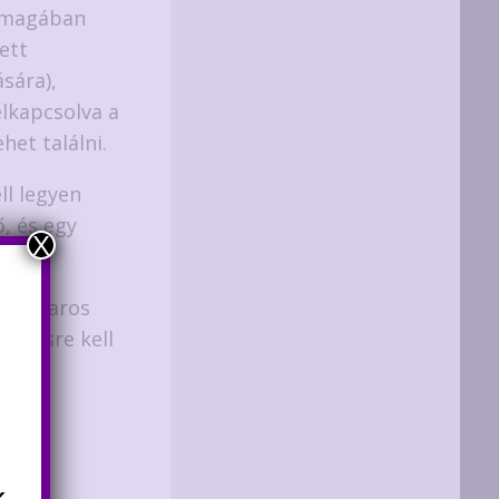
Önmagában
tett
sára),
elkapcsolva a
et találni.
ll legyen
, és egy
X
 csavaros
kezésre kell
ütt.
k