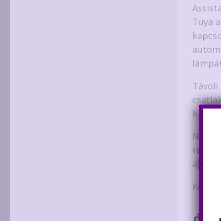
Assist
Tuya a
kapcso
automa
lámpát
Távoli
csatla
kapcso
Normál
rögzít
áljon 
Kapcso