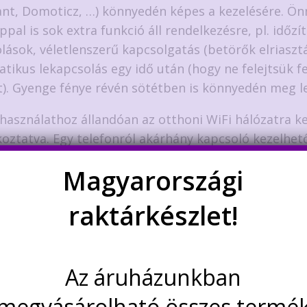
ant, Domoticz, …) könnyedén képes a kezelésére. 
ppal is sok extra funkció áll rendelkezésre, pl. időzí
lások, véletlenszerű kapcsolgatás (betörők elriasztá
tikus lekapcsolás egy idő után (hogy ne felejtsük f
). Gyenge fénye révén sötétben is könnyedén meg leh
 használathoz állandóan az otthoni WiFi hálózatra ke
koztatva. Egy telefonról akárhány kapcsoló kezelhető
lót több telefon is tud irányítani.
Magyarországi
, európai szabványú szerelvény dobozba illeszkedik
raktárkészlet!
éssel. Működtetéséhez a kapcsoló dobozában rendel
a 230 voltos hálózati feszültség a null vezetékkel egy
lható teljesítmény: max. 600w/230V
Az áruházunkban
megvásárolható összes termé