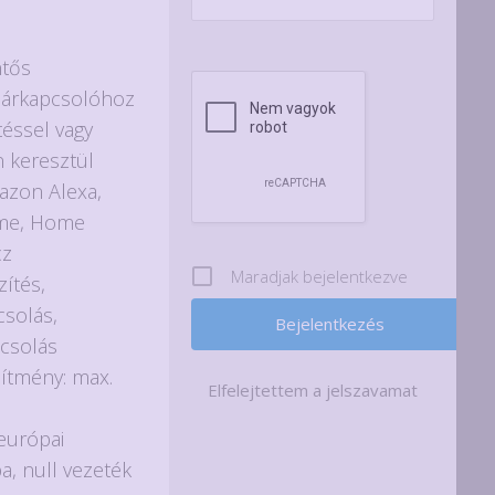
nt
ntős
lárkapcsolóhoz
t.
téssel vagy
 keresztül
mazon Alexa,
me, Home
cz
Maradjak bejelentkezve
zítés,
csolás,
csolás
sítmény: max.
Elfelejtettem a jelszavamat
európai
, null vezeték