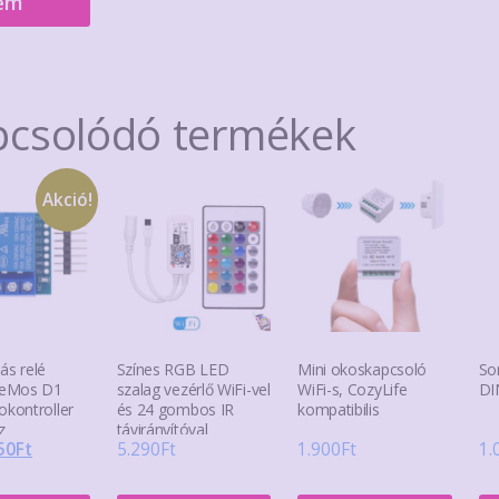
em
pcsolódó termékek
Akció!
ás relé
Színes RGB LED
Mini okoskapcsoló
So
eMos D1
szalag vezérlő WiFi-vel
WiFi-s, CozyLife
DI
okontroller
és 24 gombos IR
kompatibilis
z
távirányítóval
riginal
Current
50
Ft
5.290
Ft
1.900
Ft
1.
rice
price