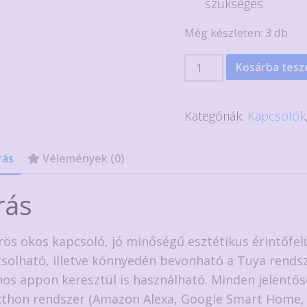
szükséges
Még készleten: 3 db
Okos
Kosárba tes
érintős
csillárkapcsoló
Kategóriák:
Kapcsolók
Tuya
kompatibilis,
rás
Vélemények (0)
fehér
mennyiség
rás
rös okos kapcsoló, jó minőségű esztétikus érintőfel
csolható, illetve könnyedén bevonható a Tuya rendsz
nos appon keresztül is használható. Minden jelentő
thon rendszer (Amazon Alexa, Google Smart Home