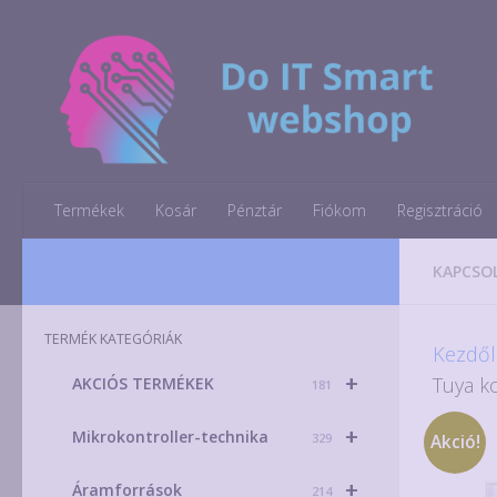
Skip to content
Termékek
Kosár
Pénztár
Fiókom
Regisztráció
KAPCSO
TERMÉK KATEGÓRIÁK
Kezdől
+
Tuya ko
AKCIÓS TERMÉKEK
181
+
Mikrokontroller-technika
329
Akció!
+
Áramforrások
214