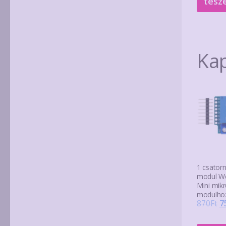
tesz
Ka
1 csatorn
modul W
Mini mikr
modulho
O
870
Ft
7
p