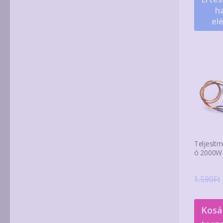
ha
el
Teljesít
ó 2000W
1.590
Ft
Kosá