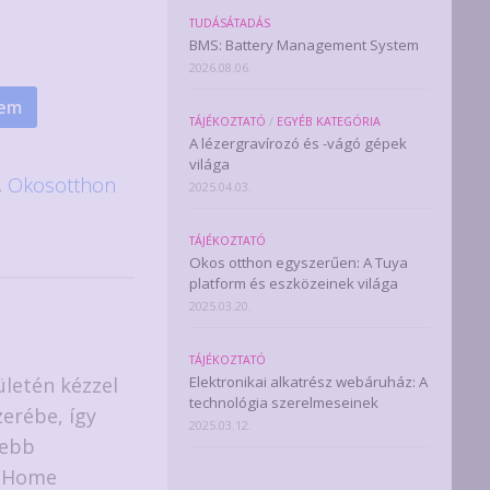
TUDÁSÁTADÁS
BMS: Battery Management System
2026.08.06.
zem
TÁJÉKOZTATÓ
/
EGYÉB KATEGÓRIA
A lézergravírozó és -vágó gépek
világa
,
Okosotthon
2025.04.03.
TÁJÉKOZTATÓ
Okos otthon egyszerűen: A Tuya
platform és eszközeinek világa
2025.03.20.
TÁJÉKOZTATÓ
ületén kézzel
Elektronikai alkatrész webáruház: A
technológia szerelmeseinek
erébe, így
2025.03.12.
sebb
, Home