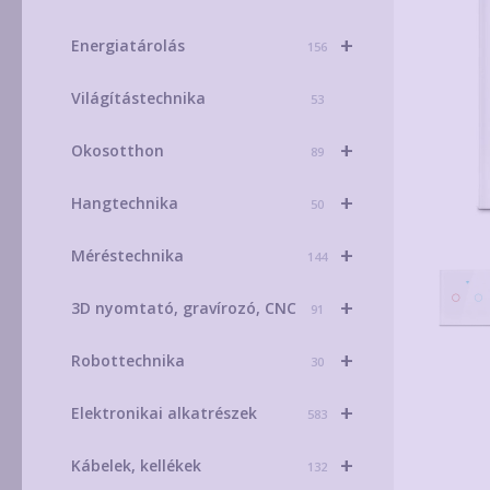
+
Energiatárolás
156
Világítástechnika
53
+
Okosotthon
89
+
Hangtechnika
50
+
Méréstechnika
144
+
3D nyomtató, gravírozó, CNC
91
+
Robottechnika
30
+
Elektronikai alkatrészek
583
+
Kábelek, kellékek
132