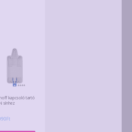
noff kapcsoló tartó
N sínhez
090
Ft