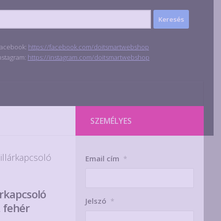
acebook:
https://facebook.com/doitsmartwebshop
nstagram:
https://instagram.com/doitsmartwebshop
SZEMÉLYES
illárkapcsoló
Email cím
*
árkapcsoló
Jelszó
*
, fehér