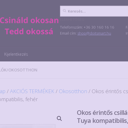
Keresés:
ELÉRHETŐSÉG
Telefonszám: +36 30 160 16 16
F
Email cím:
shop@doitsmart.hu
I
Kijelentkezés
LÓK
/
OKOSOTTHON
ap
/
AKCIÓS TERMÉKEK
/
Okosotthon
/ Okos érintős cs
mpatibilis, fehér
Okos érintős csill
Tuya kompatibilis