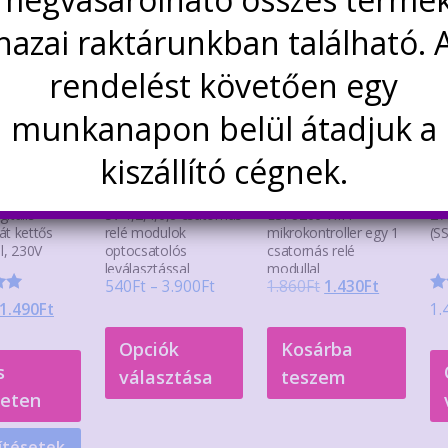
dekelhetnek még…
hazai raktárunkban található. 
Akció!
Akció!
Akció!
rendelést követően egy
munkanapon belül átadjuk a
kiszállító cégnek.
itális
5V 1,2,4,6,8 csatornás
ESP8266 WiFi
2 A
át kettős
relé modulok
mikrokontroller egy 1
(S
el, 230V
optocsatolós
csatornás relé
leválasztással
modullal
Ártartomány:
Original
Current
540
Ft
–
3.900
Ft
1.860
Ft
1.430
Ft
s:
Ér
Original
Current
1.490
Ft
1.
540Ft
price
price
Ennek
5.
price
price
/ 
-
was:
is:
Opciók
Kosárba
a
was:
is:
3.900Ft
1.860Ft.
1.430Ft.
s
választása
teszem
terméknek
2.900Ft.
1.490Ft.
leten
több
variációja
ítésetek