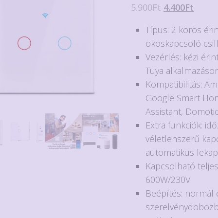
Original
Curre
5.900
Ft
4.400
Ft
price
price
Típus: 2 körös éri
was:
is:
okoskapcsoló csil
5.900Ft.
4.400F
Vezérlés: kézi érin
Tuya alkalmazáson
Kompatibilitás: A
Google Smart Ho
Assistant, Domoti
Extra funkciók: idő
véletlenszerű kap
automatikus lekap
Kapcsolható telje
600W/230V
Beépítés: normál 
szerelvénydobozba