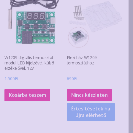
W1209 digitális termosztát
Plexi ház W1209
modul LED kijelzővel, külső
termosztáthoz
érzékelővel, 12V
1.500
Ft
690
Ft
Kosárba teszem
Nincs készleten
Értesítésetek ha
újra elérhető