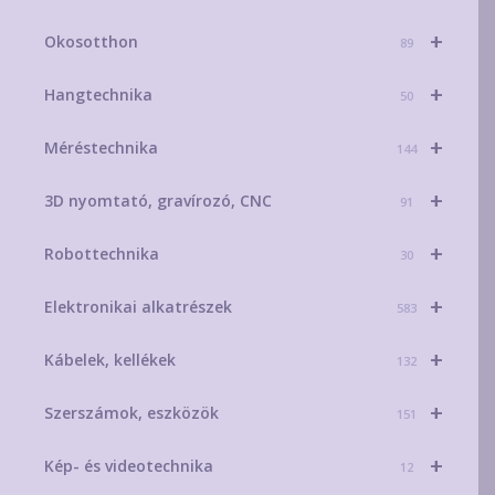
+
Okosotthon
89
+
Hangtechnika
50
+
Méréstechnika
144
+
3D nyomtató, gravírozó, CNC
91
+
Robottechnika
30
+
Elektronikai alkatrészek
583
+
Kábelek, kellékek
132
+
Szerszámok, eszközök
151
+
Kép- és videotechnika
12