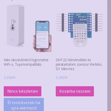
Mini okoshőmérő higrométer
DHT22 hőmérséklet és
WiFi-s, Tuya kompatibilis
páratartalom szenzor WeMos
D1 Mini-hez
3.200
Ft
2.290
Ft
Nincs készleten
Kosárba teszem
Értesítésetek ha
újra elérhető