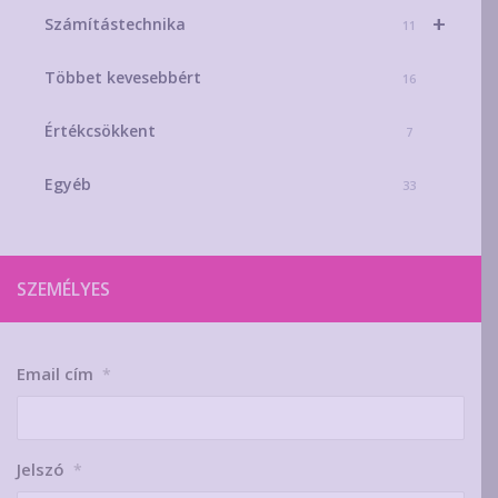
+
Számítástechnika
11
Többet kevesebbért
16
Értékcsökkent
7
Egyéb
33
SZEMÉLYES
Email cím
*
Jelszó
*