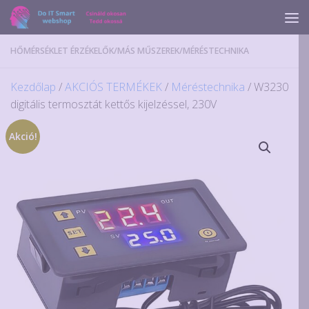
Skip to content
HŐMÉRSÉKLET ÉRZÉKELŐK
/
MÁS MŰSZEREK
/
MÉRÉSTECHNIKA
Kezdőlap
/
AKCIÓS TERMÉKEK
/
Méréstechnika
/ W3230
digitális termosztát kettős kijelzéssel, 230V
Akció!