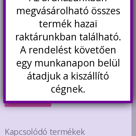
megvásárolható összes
termék hazai
raktárunkban található.
A rendelést követően
egy munkanapon belül
STC-1000 digitális termosztát,
12V
átadjuk a kiszállító
Original
Current
4.300
Ft
3.300
Ft
cégnek.
price
price
was:
is:
Kosárba teszem
4.300Ft.
3.300Ft.
Kapcsolódó termékek