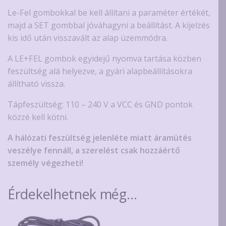
Le-Fel gombokkal be kell állítani a paraméter értékét,
majd a SET gombbal jóváhagyni a beállítást. A kijelzés
kis idő után visszavált az alap üzemmódra.
A LE+FEL gombok egyidejű nyomva tartása közben
feszültség alá helyezve, a gyári alapbeállításokra
állítható vissza.
Tápfeszültség: 110 – 240 V a VCC és GND pontok
közzé kell kötni.
A hálózati feszültség jelenléte miatt áramütés
veszélye fennáll, a szerelést csak hozzáértő
személy végezheti!
Érdekelhetnek még…