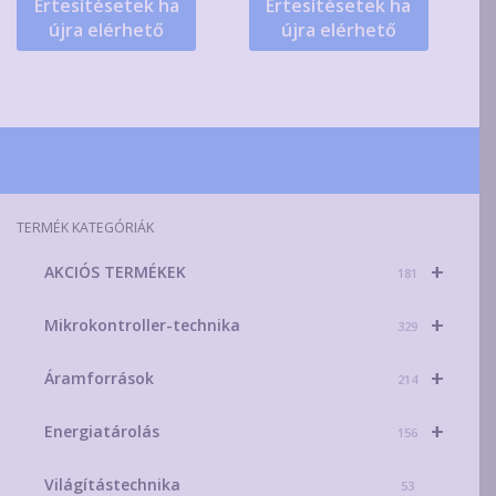
Értesítésetek ha
Értesítésetek ha
újra elérhető
újra elérhető
TERMÉK KATEGÓRIÁK
+
AKCIÓS TERMÉKEK
181
+
Mikrokontroller-technika
329
+
Áramforrások
214
+
Energiatárolás
156
Világítástechnika
53