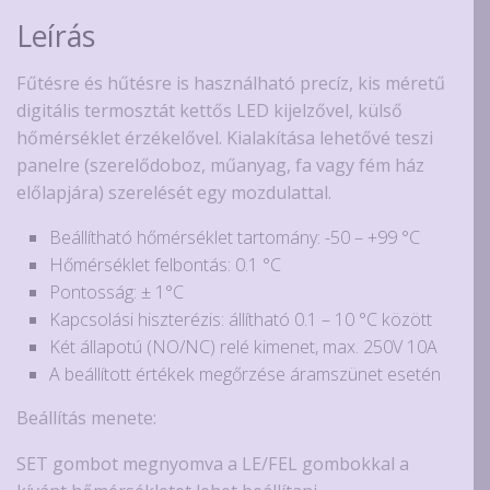
Leírás
Fűtésre és hűtésre is használható precíz, kis méretű
digitális termosztát kettős LED kijelzővel, külső
hőmérséklet érzékelővel. Kialakítása lehetővé teszi
panelre (szerelődoboz, műanyag, fa vagy fém ház
előlapjára) szerelését egy mozdulattal.
Beállítható hőmérséklet tartomány: -50 – +99 °C
Hőmérséklet felbontás: 0.1 °C
Pontosság: ± 1°C
Kapcsolási hiszterézis: állítható 0.1 – 10 °C között
Két állapotú (NO/NC) relé kimenet, max. 250V 10A
A beállított értékek megőrzése áramszünet esetén
Beállítás menete:
SET gombot megnyomva a LE/FEL gombokkal a