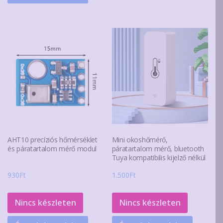
AHT10 precíziós hőmérséklet
Mini okoshőmérő,
és páratartalom mérő modul
páratartalom mérő, bluetooth
Tuya kompatibilis kijelző nélkül
930
Ft
1.500
Ft
Nincs készleten
Nincs készleten