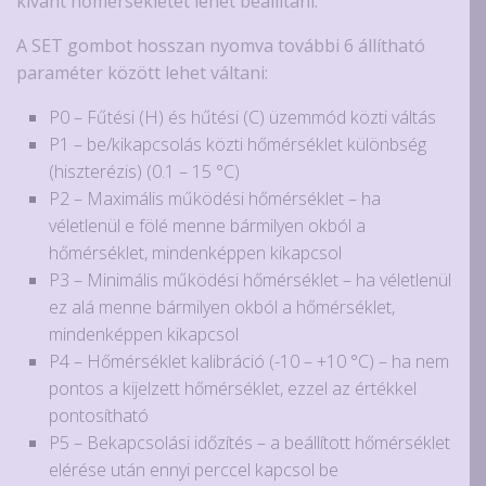
kívánt hőmérsékletet lehet beállítani.
A SET gombot hosszan nyomva további 6 állítható
paraméter között lehet váltani:
P0 – Fűtési (H) és hűtési (C) üzemmód közti váltás
P1 – be/kikapcsolás közti hőmérséklet különbség
(hiszterézis) (0.1 – 15 °C)
P2 – Maximális működési hőmérséklet – ha
véletlenül e fölé menne bármilyen okból a
hőmérséklet, mindenképpen kikapcsol
P3 – Minimális működési hőmérséklet – ha véletlenül
ez alá menne bármilyen okból a hőmérséklet,
mindenképpen kikapcsol
P4 – Hőmérséklet kalibráció (-10 – +10 °C) – ha nem
pontos a kijelzett hőmérséklet, ezzel az értékkel
pontosítható
P5 – Bekapcsolási időzítés – a beállított hőmérséklet
elérése után ennyi perccel kapcsol be