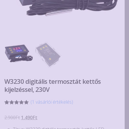
W3230 digitális termosztát kettős
kijelzéssel, 230V
(
1
vásárlói értékelés)
Értékelés
1
5.00
az 5-
Original
Current
2.900
Ft
1.490
Ft
ből,
értékelés
price
price
alapján