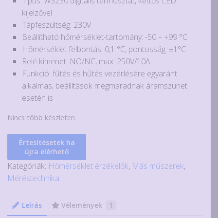
Típus: W3230 digitális termosztát, kettős LED
was:
is:
kijelzővel
2.900Ft.
1.490Ft.
Tápfeszültség: 230V
Beállítható hőmérséklet-tartomány: -50 – +99 °C
Hőmérséklet felbontás: 0,1 °C, pontosság: ±1°C
Relé kimenet: NO/NC, max. 250V/10A
Funkció: fűtés és hűtés vezérlésére egyaránt
alkalmas, beállítások megmaradnak áramszünet
esetén is
Nincs több készleten
Értesítésetek ha
újra elérhető
Kategóriák:
Hőmérséklet érzékelők
,
Más műszerek
,
Méréstechnika
Leírás
Vélemények
1