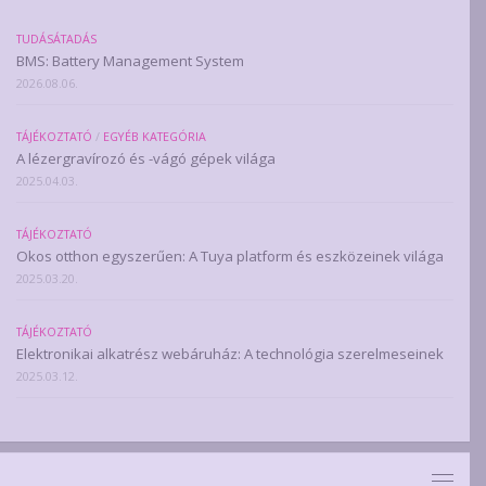
TUDÁSÁTADÁS
BMS: Battery Management System
2026.08.06.
TÁJÉKOZTATÓ
/
EGYÉB KATEGÓRIA
A lézergravírozó és -vágó gépek világa
2025.04.03.
TÁJÉKOZTATÓ
Okos otthon egyszerűen: A Tuya platform és eszközeinek világa
2025.03.20.
TÁJÉKOZTATÓ
Elektronikai alkatrész webáruház: A technológia szerelmeseinek
2025.03.12.