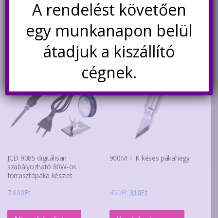
was:
is:
A rendelést követően
Kosárba teszem
440Ft.
350Ft.
Kosárba teszem
egy munkanapon belül
átadjuk a kiszállító
Akció!
cégnek.
JCD 908S digitálisan
900M-T-K késes pákahegy
szabályozható 80W-os
forrasztópáka készlet
Original
Current
7.800
Ft
450
Ft
310
Ft
price
price
was:
is: