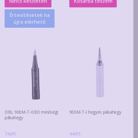
Nincs készleten
Kosárba teszem
450Ft.
310Ft.
Értesítésetek ha
újra elérhető
DBL 900M-T-0.8D minőségi
900M-T-I hegyes pákahegy
pákahegy
740
Ft
440
Ft