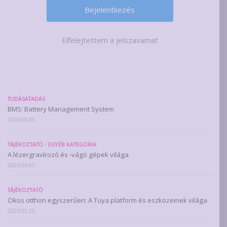
Elfelejtettem a jelszavamat
TUDÁSÁTADÁS
BMS: Battery Management System
2026.08.06.
TÁJÉKOZTATÓ
/
EGYÉB KATEGÓRIA
A lézergravírozó és -vágó gépek világa
2025.04.03.
TÁJÉKOZTATÓ
Okos otthon egyszerűen: A Tuya platform és eszközeinek világa
2025.03.20.