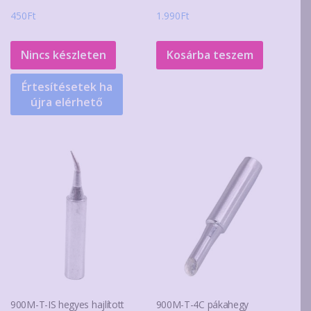
450
Ft
1.990
Ft
Nincs készleten
Kosárba teszem
Értesítésetek ha
újra elérhető
900M-T-IS hegyes hajlított
900M-T-4C pákahegy