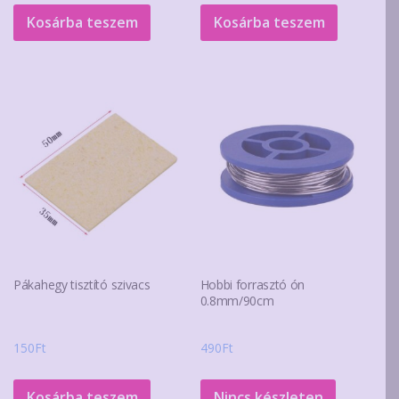
was:
is:
was:
is:
Kosárba teszem
Kosárba teszem
21.000Ft.
18.000Ft.
990Ft.
690Ft.
Pákahegy tisztító szivacs
Hobbi forrasztó ón
0.8mm/90cm
150
Ft
490
Ft
Kosárba teszem
Nincs készleten