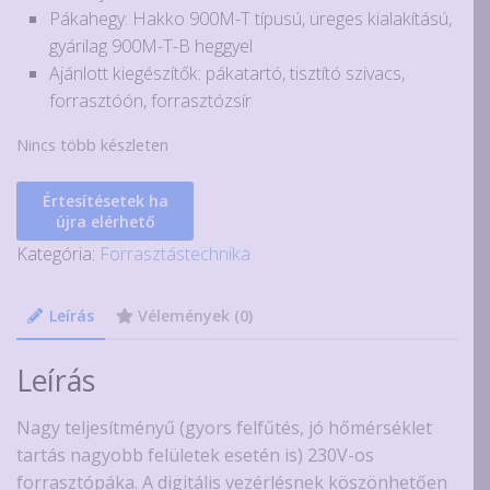
Pákahegy: Hakko 900M-T típusú, üreges kialakítású,
gyárilag 900M-T-B heggyel
Ajánlott kiegészítők: pákatartó, tisztító szivacs,
forrasztóón, forrasztózsír
Nincs több készleten
Értesítésetek ha
újra elérhető
Kategória:
Forrasztástechnika
Leírás
Vélemények (0)
Leírás
Nagy teljesítményű (gyors felfűtés, jó hőmérséklet
tartás nagyobb felületek esetén is) 230V-os
forrasztópáka. A digitális vezérlésnek köszönhetően