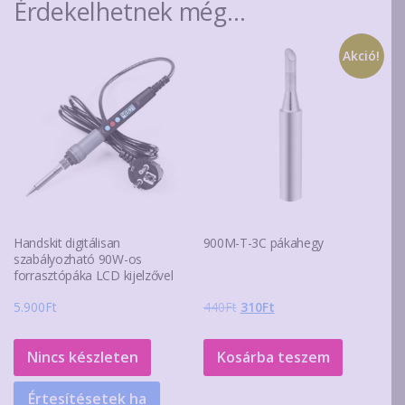
Érdekelhetnek még…
Akció!
Handskit digitálisan
900M-T-3C pákahegy
szabályozható 90W-os
forrasztópáka LCD kijelzővel
Original
Current
5.900
Ft
440
Ft
310
Ft
price
price
was:
is:
Nincs készleten
Kosárba teszem
440Ft.
310Ft.
Értesítésetek ha