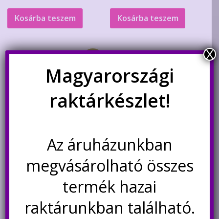
Kosárba teszem
Kosárba teszem
X
Akció!
Magyarországi
raktárkészlet!
Az áruházunkban
megvásárolható összes
900M-T-2.4D pákahegy
Forrasztópáka 60W-os
kerámia fűtőbetéttel,
szabályozható
termék hazai
Original
Current
440
Ft
350
Ft
raktárunkban található.
Értékelés:
2.400
Ft
price
price
5.00
/ 5