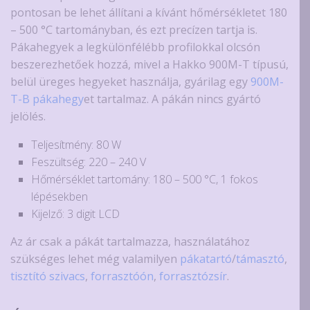
pontosan be lehet állítani a kívánt hőmérsékletet 180
– 500 °C tartományban, és ezt precízen tartja is.
Pákahegyek a legkülönfélébb profilokkal olcsón
beszerezhetőek hozzá, mivel a Hakko 900M-T típusú,
belül üreges hegyeket használja, gyárilag egy
900M-
T-B pákahegy
et tartalmaz. A pákán nincs gyártó
jelölés.
Teljesítmény: 80 W
Feszültség: 220 – 240 V
Hőmérséklet tartomány: 180 – 500 °C, 1 fokos
lépésekben
Kijelző: 3 digit LCD
Az ár csak a pákát tartalmazza, használatához
szükséges lehet még valamilyen
pákatartó
/
támasztó
,
tisztító szivacs
,
forrasztóón
,
forrasztózsír
.