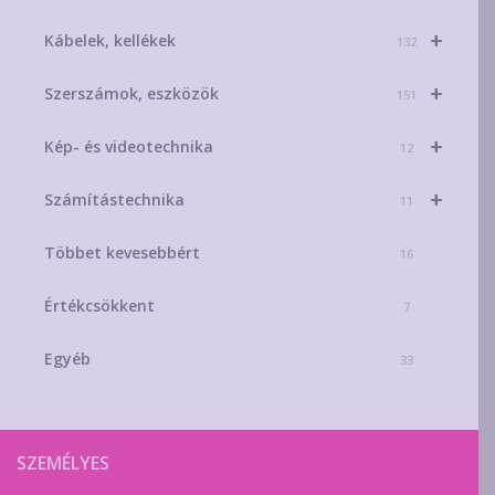
+
Kábelek, kellékek
132
+
Szerszámok, eszközök
151
+
Kép- és videotechnika
12
+
Számítástechnika
11
Többet kevesebbért
16
Értékcsökkent
7
Egyéb
33
SZEMÉLYES