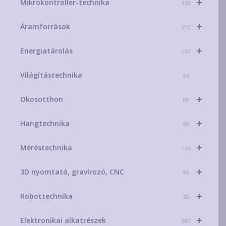
+
Mikrokontroller-technika
329
+
Áramforrások
215
+
Energiatárolás
156
Világítástechnika
53
+
Okosotthon
89
+
Hangtechnika
50
+
Méréstechnika
144
+
3D nyomtató, gravírozó, CNC
93
+
Robottechnika
32
+
Elektronikai alkatrészek
583