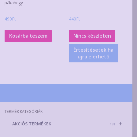
pákahegy
490
Ft
440
Ft
Kosárba teszem
Nincs készleten
Értesítésetek ha
újra elérhető
TERMÉK KATEGÓRIÁK
+
AKCIÓS TERMÉKEK
181