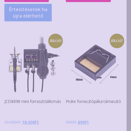
440Ft.
380Ft.
Értesítésetek ha
újra elérhető
Akció!
Akció!
JCD8898 mini forrasztóállomás
Picike forrasztópáka támasztó
Original
Current
Original
Current
21.000
Ft
18.000
Ft
990
Ft
690
Ft
price
price
price
price