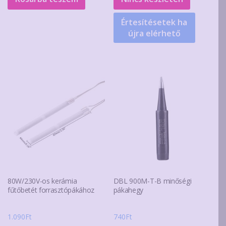
Értesítésetek ha
újra elérhető
80W/230V-os kerámia
DBL 900M-T-B minőségi
fűtőbetét forrasztópákához
pákahegy
1.090
Ft
740
Ft