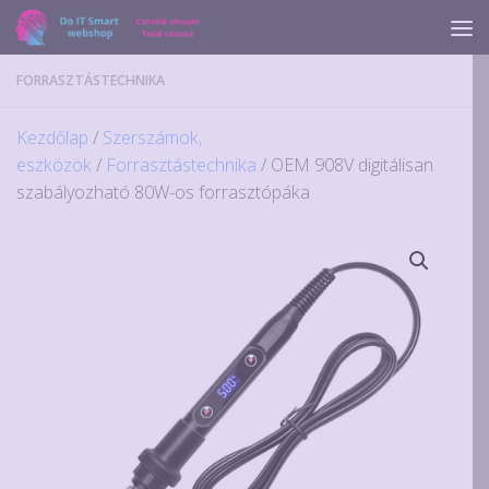
Skip to content
FORRASZTÁSTECHNIKA
Kezdőlap
/
Szerszámok,
eszközök
/
Forrasztástechnika
/ OEM 908V digitálisan
szabályozható 80W-os forrasztópáka