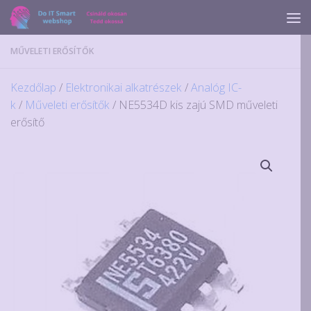
Skip to content
MŰVELETI ERŐSÍTŐK
Kezdőlap
/
Elektronikai alkatrészek
/
Analóg IC-
k
/
Műveleti erősítők
/ NE5534D kis zajú SMD műveleti
erősítő