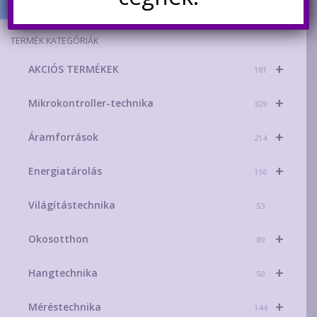
TERMÉK KATEGÓRIÁK
+
AKCIÓS TERMÉKEK
181
+
Mikrokontroller-technika
329
+
Áramforrások
214
+
Energiatárolás
156
Világítástechnika
53
+
Okosotthon
89
+
Hangtechnika
50
+
Méréstechnika
144