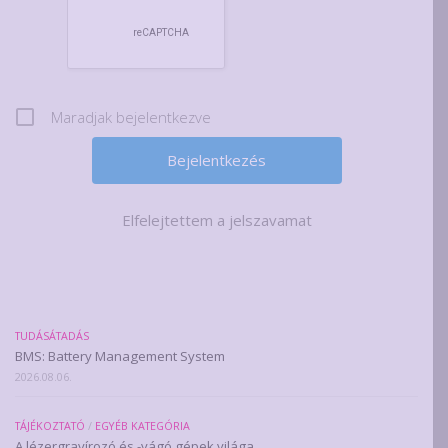
Maradjak bejelentkezve
Elfelejtettem a jelszavamat
TUDÁSÁTADÁS
BMS: Battery Management System
2026.08.06.
TÁJÉKOZTATÓ
/
EGYÉB KATEGÓRIA
A lézergravírozó és -vágó gépek világa