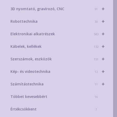
+
3D nyomtató, gravírozó, CNC
91
+
Robottechnika
30
+
Elektronikai alkatrészek
583
+
Kábelek, kellékek
132
+
Szerszámok, eszközök
151
+
Kép- és videotechnika
12
+
Számítástechnika
11
Többet kevesebbért
16
Értékcsökkent
7