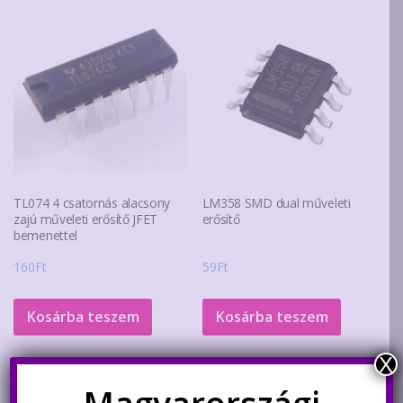
TL074 4 csatornás alacsony
LM358 SMD dual műveleti
zajú műveleti erősítő JFET
erősítő
bemenettel
160
Ft
59
Ft
Kosárba teszem
Kosárba teszem
X