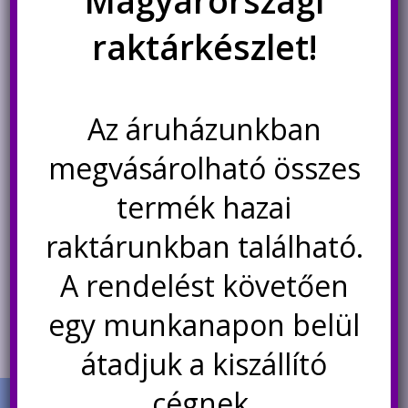
Magyarországi
raktárkészlet!
Az áruházunkban
megvásárolható összes
LM324N quad általános célú
UA741 általános célú műveleti
termék hazai
műveleti erősítő
erősítő
raktárunkban található.
90
Ft
99
Ft
A rendelést követően
Kosárba teszem
Kosárba teszem
egy munkanapon belül
átadjuk a kiszállító
cégnek.