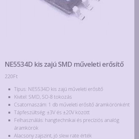
NE5534D kis zajú SMD műveleti erősítő
220
Ft
Típus: NE5534D kis zajú műveleti erősítő
Kivitel: SMD, SO-8 tokozás
Csatornaszám: 1 db műveleti erősítő áramkörönként
Tápfeszültség: ±3V és ±20V között
Felhasználás: hangtechnikai és precíziós analóg
áramkörök
Alacsony zajszint, jó slew rate érték