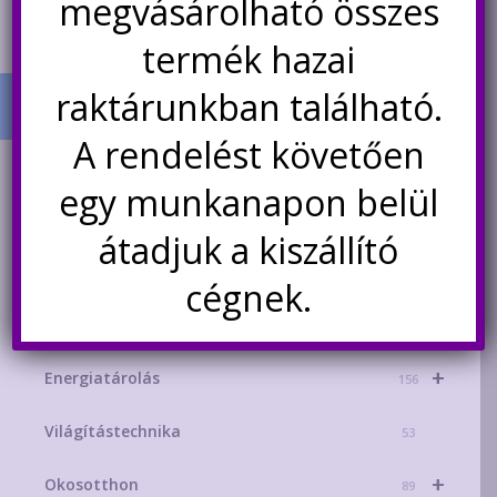
megvásárolható összes
termék hazai
raktárunkban található.
A rendelést követően
TERMÉK KATEGÓRIÁK
egy munkanapon belül
+
AKCIÓS TERMÉKEK
181
átadjuk a kiszállító
+
Mikrokontroller-technika
329
cégnek.
+
Áramforrások
215
+
Energiatárolás
156
Világítástechnika
53
+
Okosotthon
89