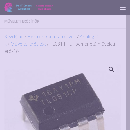
Skip to content
MŰVELETI ERŐSÍTŐK
Kezdőlap
/
Elektronikai alkatrészek
/
Analóg IC-
k
/
Műveleti erősítők
/ TL081 J-FET bemenetű műveleti
erősítő