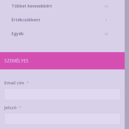
Többet kevesebbért
16
Értékcsökkent
7
Egyéb
33
SZEMÉLYES
Email cím
*
Jelszó
*