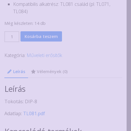
Kompatibilis alkatrész: TL081 család (pl. TL071,
TL084)
Még készleten: 14 db
TL081
Kosárba teszem
J-
FET
Kategória:
Műveleti erősítők
bemenetű
műveleti
erősítő
Leírás
Vélemények (0)
mennyiség
Leírás
Tokotás: DIP-8
Adatlap:
TL081.pdf