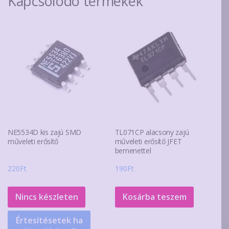
Kapcsolódó termékek
NE5534D kis zajú SMD
TL071CP alacsony zajú
műveleti erősítő
műveleti erősítő JFET
bemenettel
220
Ft
190
Ft
Nincs készleten
Kosárba teszem
Értesítésetek ha