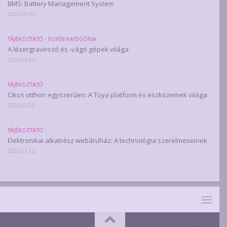
BMS: Battery Management System
2026.08.06.
TÁJÉKOZTATÓ
/
EGYÉB KATEGÓRIA
A lézergravírozó és -vágó gépek világa
2025.04.03.
TÁJÉKOZTATÓ
Okos otthon egyszerűen: A Tuya platform és eszközeinek világa
2025.03.20.
TÁJÉKOZTATÓ
Elektronikai alkatrész webáruház: A technológia szerelmeseinek
2025.03.12.