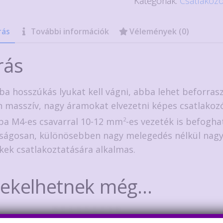
Kategóriák:
Csatlakoz
terminál
sorkapocs
rás
További információk
Vélemények (0)
6x6x7mm,
80A
rás
mennyiség
ba hosszúkás lyukat kell vágni, abba lehet beforrasz
 masszív, nagy áramokat elvezetni képes csatlakoz
ba M4-es csavarral 10-12 mm
2
-es vezeték is befogha
ságosan, különösebben nagy melegedés nélkül nag
kek csatlakoztatására alkalmas.
dekelhetnek még…