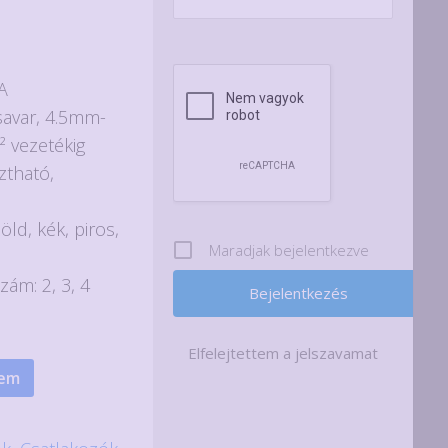
A
savar, 4.5mm-
² vezetékig
ztható,
a
öld, kék, piros,
Maradjak bejelentkezve
ám: 2, 3, 4
Elfelejtettem a jelszavamat
zem