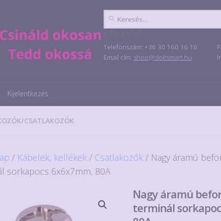
Keresés:
ELÉRHETŐSÉG
Telefonszám: +36 30 160 16 16
F
Email cím:
shop@doitsmart.hu
I
Kijelentkezés
KOZÓK
/
CSATLAKOZÓK
ap
/
Kábelek, kellékek
/
Csatlakozók
/ Nagy áramú befo
ál sorkapocs 6x6x7mm, 80A
Nagy áramú befor
terminál sorkapo