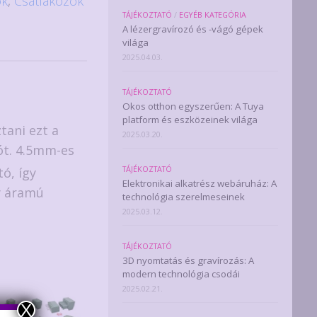
ók
,
Csatlakozók
TÁJÉKOZTATÓ
/
EGYÉB KATEGÓRIA
A lézergravírozó és -vágó gépek
világa
2025.04.03.
TÁJÉKOZTATÓ
Okos otthon egyszerűen: A Tuya
platform és eszközeinek világa
tani ezt a
2025.03.20.
ót. 4.5mm-es
tó, így
TÁJÉKOZTATÓ
Elektronikai alkatrész webáruház: A
y áramú
technológia szerelmeseinek
2025.03.12.
TÁJÉKOZTATÓ
3D nyomtatás és gravírozás: A
modern technológia csodái
2025.02.21.
X