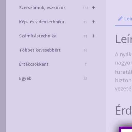
+
Szerszámok, eszközök
151
Leí
+
Kép- és videotechnika
12
Leí
+
Számítástechnika
11
Többet kevesebbért
16
A nyák
nagyon
Értékcsökkent
7
furatá
Egyéb
33
bizton
vezeté
Ér