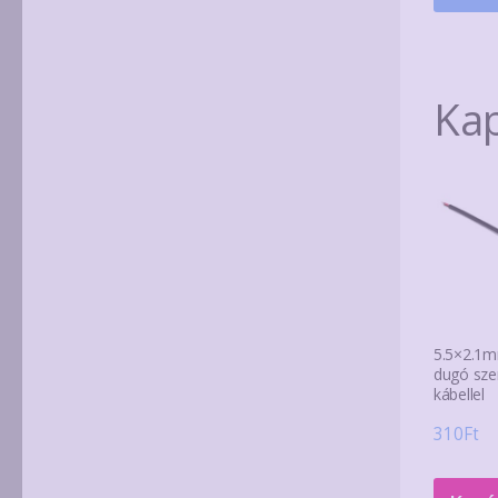
Ka
5.5×2.1m
dugó szer
kábellel
310
Ft