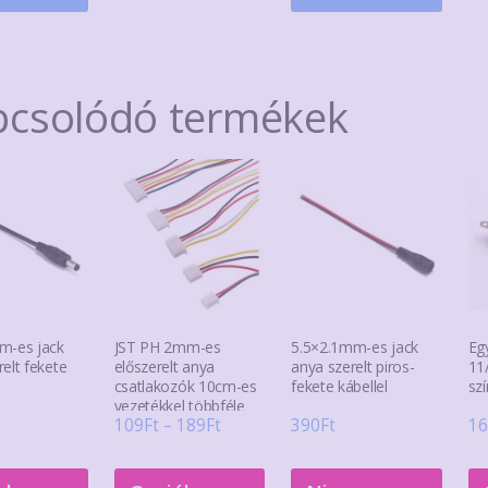
A
A
A
változatok
változatok
válto
a
a
a
pcsolódó termékek
termékoldalon
termékoldalon
term
választhatók
választhatók
válas
ki
ki
ki
m-es jack
JST PH 2mm-es
5.5×2.1mm-es jack
Eg
elt fekete
előszerelt anya
anya szerelt piros-
11
csatlakozók 10cm-es
fekete kábellel
sz
vezetékkel többféle
Ártartomány:
109
Ft
–
189
Ft
390
Ft
16
109Ft
Ennek
-