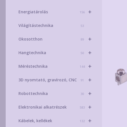
+
Energiatárolás
156
Világítástechnika
53
+
Okosotthon
89
+
Hangtechnika
50
+
Méréstechnika
144
+
3D nyomtató, gravírozó, CNC
91
+
Robottechnika
30
+
Elektronikai alkatrészek
583
+
Kábelek, kellékek
132