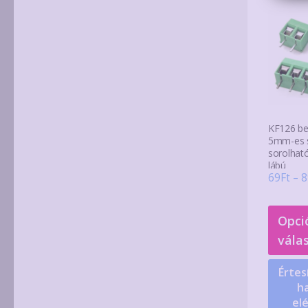
KF126 be
5mm-es 
sorolható
lábú
69
Ft
–
8
Opci
vála
Értes
ha
el