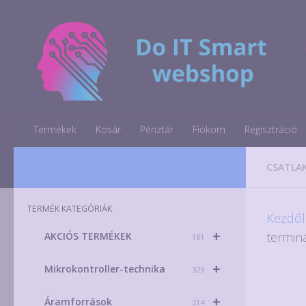
Skip to content
Termékek
Kosár
Pénztár
Fiókom
Regisztráció
CSATLA
TERMÉK KATEGÓRIÁK
Kezdől
+
termin
AKCIÓS TERMÉKEK
181
+
Mikrokontroller-technika
329
+
Áramforrások
214