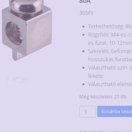
80A
305
Ft
Terhelhetőség: 80
Rögzítés: M4-es c
es furat, 10-12mm
Szerelés: beforras
hosszúkás furatb
Választható szín: z
fekete
Választható elemsz
Még készleten: 21 db
Nagy
Kosárba tes
áramú
beforrasztható