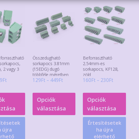
a
a
a
termékoldalon
termékoldalon
term
választhatók
választhatók
válas
ki
ki
ki
forrasztható
Összedugható
Beforrasztható
sorkapocs,
sorkapocs 3.81mm
2.54mm-es
, 2 vagy 3
(15EDG) dugó
sorkapocs, KF128,
többféle méretben
zöld
Ártartomány:
Ártartomány:
Ártartomán
9
Ft
129
Ft
–
449
Ft
160
Ft
–
230
Ft
69Ft
129Ft
160Ft
Ennek
Ennek
Enne
-
-
-
ók
Opciók
Opciók
a
a
a
89Ft
449Ft
230Ft
sztása
választása
választása
terméknek
terméknek
term
több
több
több
ítésetek
Értesítésetek
variációja
variációja
variác
 újra
ha újra
van.
van.
van.
érhető
elérhető