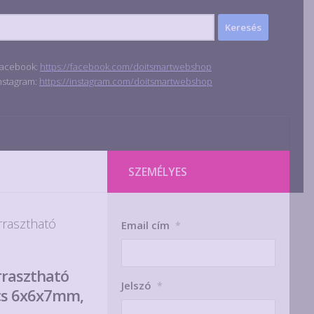
acebook:
https://facebook.com/doitsmartwebshop
nstagram:
https://instagram.com/doitsmartwebshop
SZEMÉLYES
rrasztható
Email cím
*
rasztható
Jelszó
*
cs 6x6x7mm,