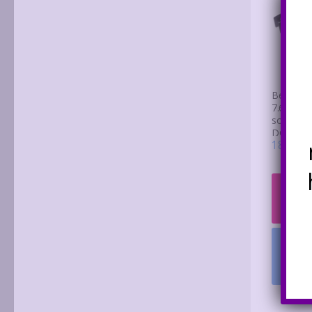
Beforras
7.62mm-
sorkapoc
DG7.62
180
Ft
–
Opci
vála
Értes
ha
el