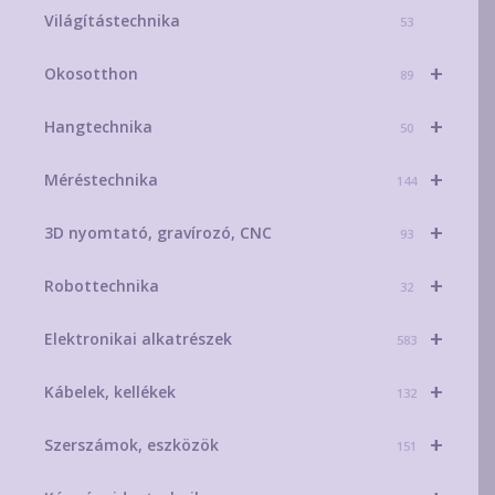
Világítástechnika
53
+
Okosotthon
89
+
Hangtechnika
50
+
Méréstechnika
144
+
3D nyomtató, gravírozó, CNC
93
+
Robottechnika
32
+
Elektronikai alkatrészek
583
+
Kábelek, kellékek
132
+
Szerszámok, eszközök
151