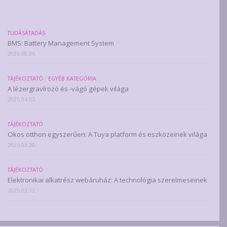
TUDÁSÁTADÁS
BMS: Battery Management System
2026.08.06.
TÁJÉKOZTATÓ
/
EGYÉB KATEGÓRIA
A lézergravírozó és -vágó gépek világa
2025.04.03.
TÁJÉKOZTATÓ
Okos otthon egyszerűen: A Tuya platform és eszközeinek világa
2025.03.20.
TÁJÉKOZTATÓ
Elektronikai alkatrész webáruház: A technológia szerelmeseinek
2025.03.12.