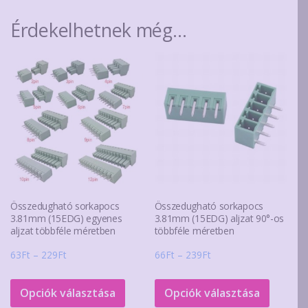
Érdekelhetnek még…
Összedugható sorkapocs
Összedugható sorkapocs
3.81mm (15EDG) egyenes
3.81mm (15EDG) aljzat 90°-os
aljzat többféle méretben
többféle méretben
Ártartomány:
Ártartomány:
63
Ft
–
229
Ft
66
Ft
–
239
Ft
63Ft
66Ft
Ennek
Ennek
-
-
a
a
Opciók választása
Opciók választása
229Ft
239Ft