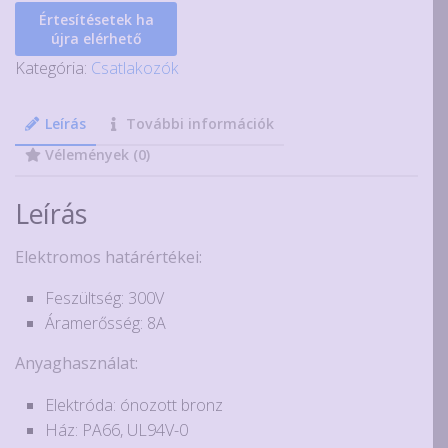
(15EDG)
Értesítésetek ha
dugó
újra elérhető
többféle
Kategória:
Csatlakozók
méretben
mennyiség
Leírás
További információk
Vélemények (0)
Leírás
Elektromos határértékei:
Feszültség: 300V
Áramerősség: 8A
Anyaghasználat:
Elektróda: ónozott bronz
Ház: PA66, UL94V-0