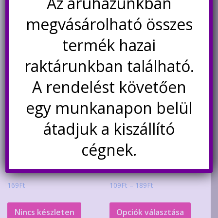
Az áruházunkban
was:
is:
Kosárba teszem
Kosárba teszem
110Ft.
89Ft.
megvásárolható összes
termék hazai
raktárunkban található.
A rendelést követően
egy munkanapon belül
átadjuk a kiszállító
cégnek.
2 db átalakító panel 8 db 2
10 db 1 soros csatlakozó ház
kivezetéses SMD
krimpelhető csatlakozóhoz,
alkatrészekhez
2.54mm, 1-5 pólusú
Ártartomány:
169
Ft
109
Ft
–
189
Ft
109Ft
Ennek
-
a
Nincs készleten
Opciók választása