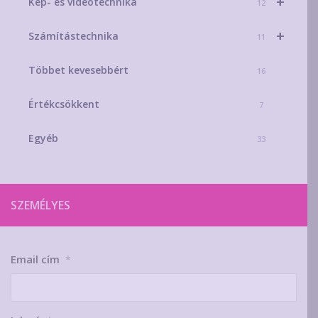
+
Kép- és videotechnika
12
+
Számítástechnika
11
Többet kevesebbért
16
Értékcsökkent
7
Egyéb
33
SZEMÉLYES
Email cím
*