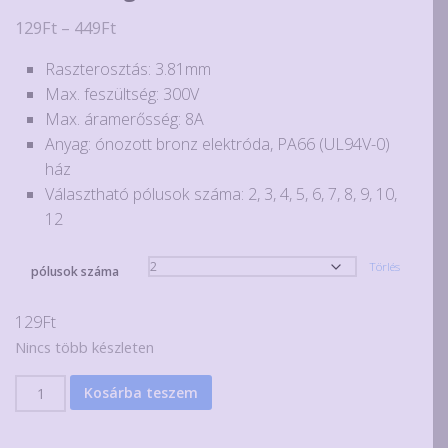
Ártartomány:
129
Ft
–
449
Ft
129Ft
Raszterosztás: 3.81mm
-
Max. feszültség: 300V
449Ft
Max. áramerősség: 8A
Anyag: ónozott bronz elektróda, PA66 (UL94V-0)
ház
Választható pólusok száma: 2, 3, 4, 5, 6, 7, 8, 9, 10,
12
Törlés
pólusok száma
129
Ft
Nincs több készleten
Összedugható
Kosárba teszem
sorkapocs
3.81mm