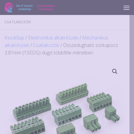
Skip to content
CSATLAKOZÓK
Kezdőlap
/
Elektronikai alkatrészek
/
Mechanikus
alkatrészek
/
Csatlakozók
/ Összedugható sorkapocs
3.81mm (15EDG) dugó többféle méretben