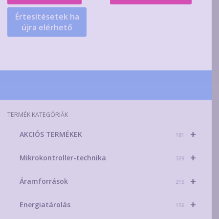
189Ft
termék
Értesítésetek ha
több
újra elérhető
variáció
van.
A
változa
a
terméko
választ
TERMÉK KATEGÓRIÁK
ki
+
AKCIÓS TERMÉKEK
181
+
Mikrokontroller-technika
329
+
Áramforrások
215
+
Energiatárolás
156