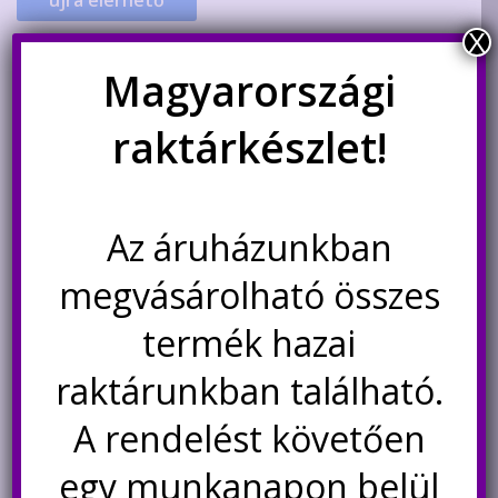
újra elérhető
X
Magyarországi
raktárkészlet!
Az áruházunkban
megvásárolható összes
CH340E USB-soros illesztő
HC-06 bluetooth
termék hazai
modul, 3.3/5V-os
kommunikációs modul
raktárunkban található.
1.150
Ft
1.490
Ft
A rendelést követően
Nincs készleten
Nincs készleten
egy munkanapon belül