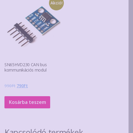
Akció!
SN65HVD230 CAN bus
kommunikációs modul
Original
Current
990
Ft
790
Ft
price
price
was:
is:
Kosárba teszem
990Ft.
790Ft.
Kapcsolódó termékek