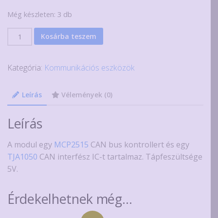
Még készleten: 3 db
MCP2515
Kosárba teszem
SPI
CAN
Kategória:
Kommunikációs eszközök
kontroller
modul
mennyiség
Leírás
Vélemények (0)
Leírás
A modul egy
MCP2515
CAN bus kontrollert és egy
TJA1050
CAN interfész IC-t tartalmaz. Tápfeszültsége
5V.
Érdekelhetnek még…