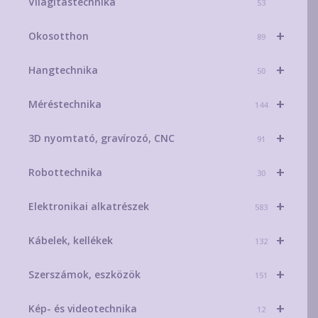
Világítástechnika
53
+
Okosotthon
89
+
Hangtechnika
50
+
Méréstechnika
144
+
3D nyomtató, gravírozó, CNC
91
+
Robottechnika
30
+
Elektronikai alkatrészek
583
+
Kábelek, kellékek
132
+
Szerszámok, eszközök
151
+
Kép- és videotechnika
12