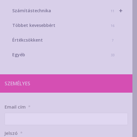
+
Számítástechnika
11
Többet kevesebbért
16
Értékcsökkent
7
Egyéb
33
SZEMÉLYES
Email cím
*
Jelszó
*