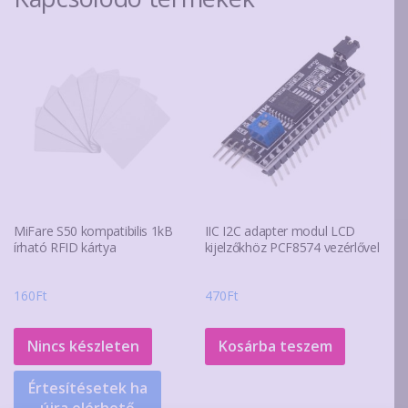
MiFare S50 kompatibilis 1kB
IIC I2C adapter modul LCD
írható RFID kártya
kijelzőkhöz PCF8574 vezérlővel
160
Ft
470
Ft
Nincs készleten
Kosárba teszem
Értesítésetek ha