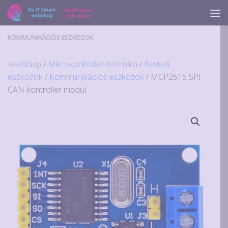
Skip to content
KOMMUNIKÁCIÓS ESZKÖZÖK
Kezdőlap
/
Mikrokontroller-technika
/
Beviteli
eszközök
/
Kommunikációs eszközök
/ MCP2515 SPI
CAN kontroller modul