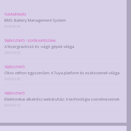
TUDÁSÁTADÁS
BMS: Battery Management System
2026.08.06.
TÁJÉKOZTATÓ
/
EGYÉB KATEGÓRIA
A lézergravírozó és -vágó gépek világa
2025.04.03.
TÁJÉKOZTATÓ
Okos otthon egyszerűen: A Tuya platform és eszközeinek világa
2025.03.20.
TÁJÉKOZTATÓ
Elektronikai alkatrész webáruház: A technológia szerelmeseinek
2025.03.12.