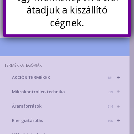
Értesítésetek ha
Értesítésetek ha
átadjuk a kiszállító
újra elérhető
újra elérhető
cégnek.
TERMÉK KATEGÓRIÁK
+
AKCIÓS TERMÉKEK
181
+
Mikrokontroller-technika
329
+
Áramforrások
214
+
Energiatárolás
156