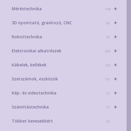
+
Méréstechnika
144
+
3D nyomtató, gravírozó, CNC
93
+
Robottechnika
32
+
Elektronikai alkatrészek
583
+
Kábelek, kellékek
132
+
Szerszámok, eszközök
151
+
Kép- és videotechnika
12
+
Számítástechnika
11
Többet kevesebbért
16