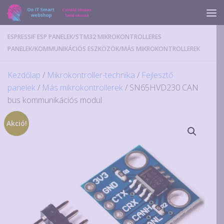
Skip to content
ESPRESSIF ESP PANELEK
/
STM32 MIKROKONTROLLERES
PANELEK
/
KOMMUNIKÁCIÓS ESZKÖZÖK
/
MÁS MIKROKONTROLLEREK
Kezdőlap
/
Mikrokontroller-technika
/
Fejlesztő
panelek
/
Más mikrokontrollerek
/ SN65HVD230 CAN
bus kommunikációs modul
Akció!