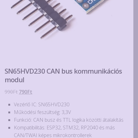
SN65HVD230 CAN bus kommunikációs
modul
Original
Current
990
Ft
790
Ft
price
price
Vezérlő IC: SN65HVD230
was:
is:
Működési feszültség: 3,3V
990Ft.
790Ft.
Funkció: CAN busz és TTL logika közötti átalakítás
Kompatibilitás: ESP32, STM32, RP2040 és más
CAN/TWAI képes mikrokontrollerek