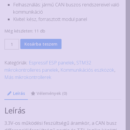
Felhasználás: jármű CAN buszos rendszereivel való
kommunikáció
Kivitel: kész, forrasztott modul panel
Még készleten: 11 db
SN65HVD230
Kosárba teszem
CAN
bus
Kategóriák:
Espressif ESP panelek
,
STM32
kommunikációs
mikrokontrolleres panelek
,
Kommunikációs eszközök
,
modul
Más mikrokontrollerek
mennyiség
Leírás
Vélemények (0)
Leírás
3.3V-os működési feszültségű áramkör, a CAN busz