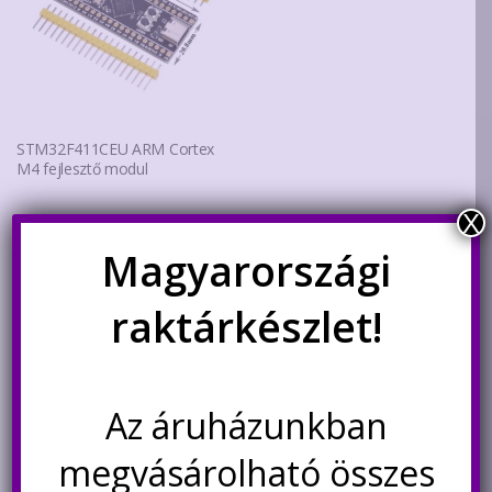
STM32F411CEU ARM Cortex
M4 fejlesztő modul
X
4.800
Ft
Magyarországi
Kosárba teszem
raktárkészlet!
Kapcsolódó termékek
Az áruházunkban
Akció!
Akció!
megvásárolható összes