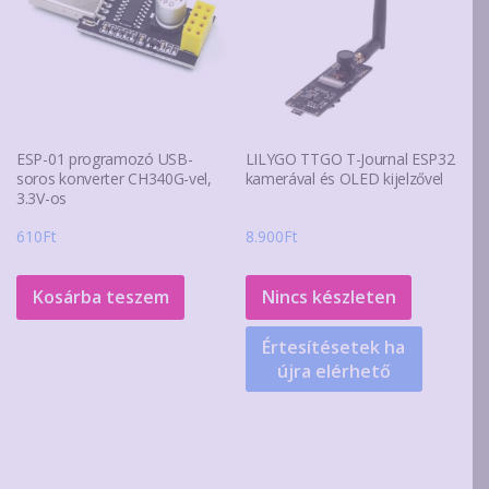
ESP-01 programozó USB-
LILYGO TTGO T-Journal ESP32
soros konverter CH340G-vel,
kamerával és OLED kijelzővel
3.3V-os
610
Ft
8.900
Ft
Kosárba teszem
Nincs készleten
Értesítésetek ha
újra elérhető