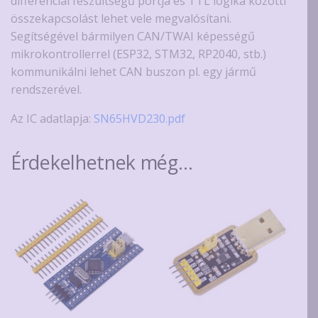
differenciál feszültségű portja és TTL logika közötti
összekapcsolást lehet vele megvalósítani.
Segítségével bármilyen CAN/TWAI képességű
mikrokontrollerrel (ESP32, STM32, RP2040, stb.)
kommunikálni lehet CAN buszon pl. egy jármű
rendszerével.
Az IC adatlapja:
SN65HVD230.pdf
Érdekelhetnek még…