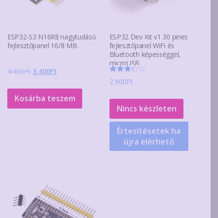
ESP32-S3 N16R8 nagytudású
ESP32 Dev Kit v1 30 pines
fejlesztőpanel 16/8 MB
fejlesztőpanel WiFi és
Bluetooth képességgel,
microUSB
Original
Current
4.400
Ft
3.400
Ft
Értékelés:
2.900
Ft
price
price
3.33
/ 5
was:
is:
Kosárba teszem
4.400Ft.
3.400Ft.
Nincs készleten
Értesítésetek ha
újra elérhető