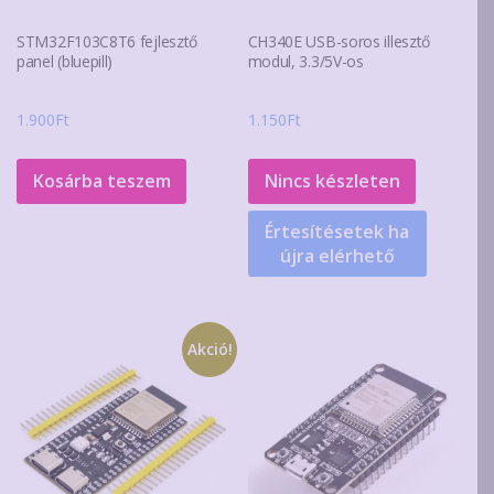
STM32F103C8T6 fejlesztő
CH340E USB-soros illesztő
panel (bluepill)
modul, 3.3/5V-os
1.900
Ft
1.150
Ft
Kosárba teszem
Nincs készleten
Értesítésetek ha
újra elérhető
Akció!