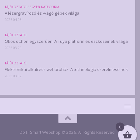
TÁJÉKOZTATÓ
/
EGYÉB KATEGÓRIA
A lézergravírozó és -vágó gépek világa
2025.04.03.
TÁJÉKOZTATÓ
Okos otthon egyszerűen: A Tuya platform és eszközeinek világa
2025.03.20.
TÁJÉKOZTATÓ
Elektronikai alkatrész webáruház: A technológia szerelmeseinek
2025.03.12.
0
Do IT Smart Webshop © 2026. All Rights Reserved.