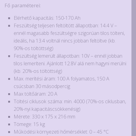
Fő paraméterei:
Elérhető kapacitás: 150-170 Ah
Feszültség teljesen feltöltött állapotban: 14.4 V –
ennél magasabb feszültségre szigorúan tilos tölteni,
ideális, ha 13.4 voltnál nincs jobban feltöltve (kb.
90%-os töltöttség)
Feszültség lemerült állapotban: 10V – ennél jobban
tilos lemeríteni. Ajánlott 12.8V alá nem hagyni merülni
(kb. 20%-os töltöttség)
Max. merítési áram: 100 A folyamatos, 150 A
csúcsban 30 másodpercig
Max töltőáram: 20 A
Töltési ciklusok száma: min. 4000 (70%-os ciklusban,
20%-nyi kapacitáscsökkenésig)
Mérete: 330 x 175 x 216 mm
Tömege: 15 kg
Működési környezeti hőmérséklet: 0 – 45 °C