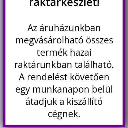
raktárkészlet!
170.000
Ft
Nincs készleten
Az áruházunkban
Értesítésetek ha
megvásárolható összes
újra elérhető
termék hazai
raktárunkban található.
Kapcsolódó termékek
A rendelést követően
Akció!
egy munkanapon belül
átadjuk a kiszállító
cégnek.