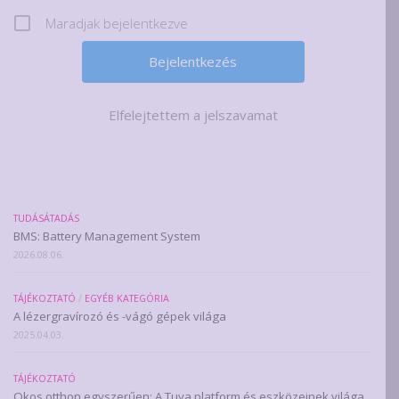
Maradjak bejelentkezve
Elfelejtettem a jelszavamat
TUDÁSÁTADÁS
BMS: Battery Management System
2026.08.06.
TÁJÉKOZTATÓ
/
EGYÉB KATEGÓRIA
A lézergravírozó és -vágó gépek világa
2025.04.03.
TÁJÉKOZTATÓ
Okos otthon egyszerűen: A Tuya platform és eszközeinek világa