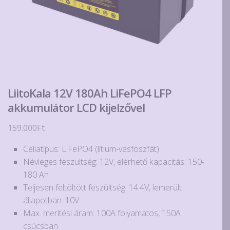
LiitoKala 12V 180Ah LiFePO4 LFP
akkumulátor LCD kijelzővel
159.000
Ft
Cellatípus: LiFePO4 (lítium-vasfoszfát)
Névleges feszültség: 12V, elérhető kapacitás: 150-
180 Ah
Teljesen feltöltött feszültség: 14.4V, lemerült
állapotban: 10V
Max. merítési áram: 100A folyamatos, 150A
csúcsban