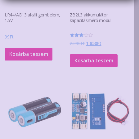
LR44/AG13 alkáli gombelem,
ZB2L3 akkumulátor
1.5V
kapacitásmérő modul
99
Ft
Értékelés:
Original
Current
2.290
Ft
1.850
Ft
3.00
/ 5
price
price
Kosárba teszem
was:
is:
Kosárba teszem
2.290Ft.
1.850Ft.