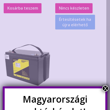
Kosárba teszem
Nincs készleten
Értesítésetek ha
újra elérhető
X
Magyarországi
LiitoKala 12V 150Ah LiFePO4
akkumulátor