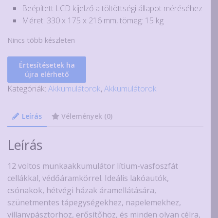
Beépített LCD kijelző a töltöttségi állapot méréséhez
Méret: 330 x 175 x 216 mm, tömeg: 15 kg
Nincs több készleten
Értesítésetek ha
újra elérhető
Kategóriák:
Akkumulátorok
,
Akkumulátorok
Leírás
Vélemények (0)
Leírás
12 voltos munkaakkumulátor lítium-vasfoszfát
cellákkal, védőáramkörrel. Ideális lakóautók,
csónakok, hétvégi házak áramellátására,
szünetmentes tápegységekhez, napelemekhez,
villanypásztorhoz, erősítőhöz, és minden olyan célra,