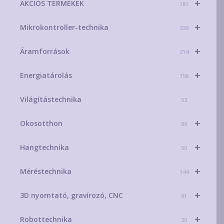
+
AKCIÓS TERMÉKEK
181
+
Mikrokontroller-technika
329
+
Áramforrások
214
+
Energiatárolás
156
Világítástechnika
53
+
Okosotthon
89
+
Hangtechnika
50
+
Méréstechnika
144
+
3D nyomtató, gravírozó, CNC
91
+
Robottechnika
30