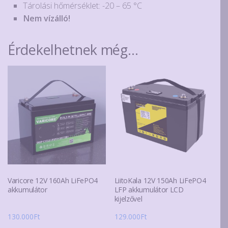
Tárolási hőmérséklet: -20 – 65 °C
Nem vízálló!
Érdekelhetnek még…
Varicore 12V 160Ah LiFePO4
LiitoKala 12V 150Ah LiFePO4
akkumulátor
LFP akkumulátor LCD
kijelzővel
130.000
Ft
129.000
Ft