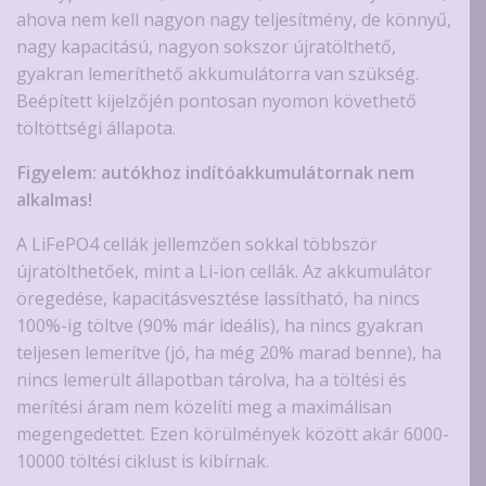
ahova nem kell nagyon nagy teljesítmény, de könnyű,
nagy kapacitású, nagyon sokszor újratölthető,
gyakran lemeríthető akkumulátorra van szükség.
Beépített kijelzőjén pontosan nyomon követhető
töltöttségi állapota.
Figyelem: autókhoz indítóakkumulátornak nem
alkalmas!
A LiFePO4 cellák jellemzően sokkal többször
újratölthetőek, mint a Li-ion cellák. Az akkumulátor
öregedése, kapacitásvesztése lassítható, ha nincs
100%-ig töltve (90% már ideális), ha nincs gyakran
teljesen lemerítve (jó, ha még 20% marad benne), ha
nincs lemerült állapotban tárolva, ha a töltési és
merítési áram nem közelíti meg a maximálisan
megengedettet. Ezen körülmények között akár 6000-
10000 töltési ciklust is kibírnak.