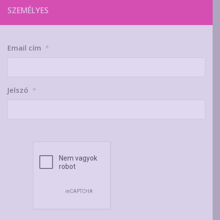
SZEMÉLYES
Email cím
*
Jelszó
*