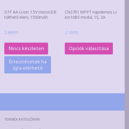
GTF AA Li-ion 1.5V microUSB
CN3791 MPPT napelemes Li-
tölthető elem, 1500mAh
ion töltő modul, 1S, 2A
2.490
Ft
2.100
Ft
Ennek
a
Nincs készleten
Opciók választása
termék
Értesítésetek ha
több
újra elérhető
variáció
van.
A
változa
a
terméko
választ
TERMÉK KATEGÓRIÁK
ki