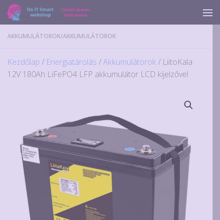
Skip to content
AKKUMULÁTOROK
/
AKKUMULÁTOROK
Kezdőlap
/
Energiatárolás
/
Akkumulátorok
/ LiitoKala
12V 180Ah LiFePO4 LFP akkumulátor LCD kijelzővel