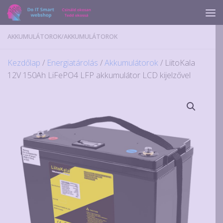
Skip to content
AKKUMULÁTOROK
/
AKKUMULÁTOROK
Kezdőlap
/
Energiatárolás
/
Akkumulátorok
/ LiitoKala
12V 150Ah LiFePO4 LFP akkumulátor LCD kijelzővel