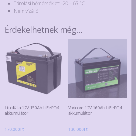
Tárolási hőmérséklet: -20 – 65 °C
Nem vízálló!
Érdekelhetnek még…
LiitoKala 12V 150Ah LiFePO4
Varicore 12V 160Ah LiFePO4
akkumulátor
akkumulátor
170.000
Ft
130.000
Ft