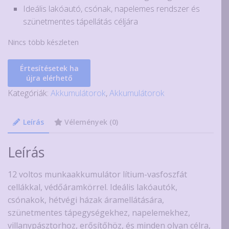
Ideális lakóautó, csónak, napelemes rendszer és
szünetmentes tápellátás céljára
Nincs több készleten
Értesítésetek ha
újra elérhető
Kategóriák:
Akkumulátorok
,
Akkumulátorok
Leírás
Vélemények (0)
Leírás
12 voltos munkaakkumulátor lítium-vasfoszfát
cellákkal, védőáramkörrel. Ideális lakóautók,
csónakok, hétvégi házak áramellátására,
szünetmentes tápegységekhez, napelemekhez,
villanypásztorhoz, erősítőhöz, és minden olyan célra,