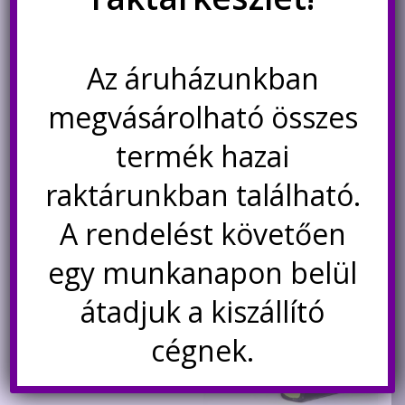
159.000
Ft
Nincs készleten
Az áruházunkban
Értesítésetek ha
megvásárolható összes
újra elérhető
termék hazai
raktárunkban található.
Kapcsolódó termékek
A rendelést követően
Akció!
egy munkanapon belül
átadjuk a kiszállító
cégnek.