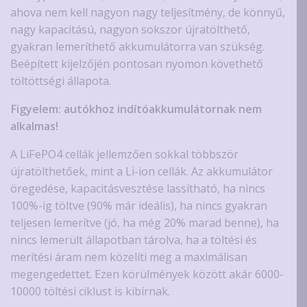
ahova nem kell nagyon nagy teljesítmény, de könnyű,
nagy kapacitású, nagyon sokszor újratölthető,
gyakran lemeríthető akkumulátorra van szükség.
Beépített kijelzőjén pontosan nyomon követhető
töltöttségi állapota.
Figyelem: autókhoz indítóakkumulátornak nem
alkalmas!
A LiFePO4 cellák jellemzően sokkal többször
újratölthetőek, mint a Li-ion cellák. Az akkumulátor
öregedése, kapacitásvesztése lassítható, ha nincs
100%-ig töltve (90% már ideális), ha nincs gyakran
teljesen lemerítve (jó, ha még 20% marad benne), ha
nincs lemerült állapotban tárolva, ha a töltési és
merítési áram nem közelíti meg a maximálisan
megengedettet. Ezen körülmények között akár 6000-
10000 töltési ciklust is kibírnak.