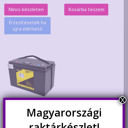
Nincs készleten
Kosárba teszem
Értesítésetek ha
újra elérhető
X
Magyarországi
LiitoKala 12V 180Ah LiFePO4
LFP akkumulátor LCD
raktárkészlet!
kijelzővel