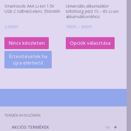
Smartoools AAA Li-ion 1.5V
Univerzális akkumulátor
USB-C tölthető elem, 550mWh
töltöttség jelző 1S – 8S Li-ion
akkumulátorokhoz
Ártartomány:
2.099
Ft
790
Ft
–
890
Ft
790Ft
Ennek
-
a
Nincs készleten
Opciók választása
890Ft
termék
Értesítésetek ha
több
újra elérhető
variáció
van.
A
változa
a
terméko
választ
TERMÉK KATEGÓRIÁK
ki
+
AKCIÓS TERMÉKEK
181