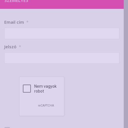
SZEMÉLYES
Email cím
*
Jelszó
*