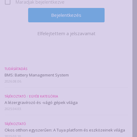
Maradjak bejelentkezve
Elfelejtettem a jelszavamat
TUDÁSÁTADÁS
BMS: Battery Management System
2026.08.06.
TÁJÉKOZTATÓ
/
EGYÉB KATEGÓRIA
A lézergravírozó és -vágó gépek világa
2025.04.03.
TÁJÉKOZTATÓ
Okos otthon egyszerűen: A Tuya platform és eszközeinek világa
2025.03.20.