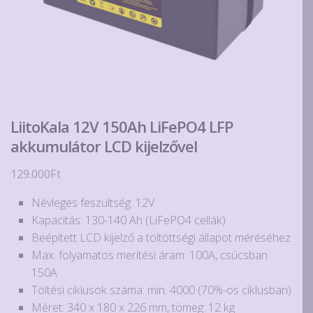
LiitoKala 12V 150Ah LiFePO4 LFP
akkumulátor LCD kijelzővel
129.000
Ft
Névleges feszültség: 12V
Kapacitás: 130-140 Ah (LiFePO4 cellák)
Beépített LCD kijelző a töltöttségi állapot méréséhez
Max. folyamatos merítési áram: 100A, csúcsban
150A
Töltési ciklusok száma: min. 4000 (70%-os ciklusban)
Méret: 340 x 180 x 226 mm, tömeg: 12 kg