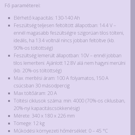
Fő paraméterei:
Elérhető kapacitás: 130-140 Ah
Feszültség teljesen feltöltött állapotban: 14.4 V –
ennél magasabb feszültségre szigorúan tilos tölteni,
ideális, ha 13.4 voltnál nincs jobban feltöltve (kb.
90%-os töltöttség)
Feszültség lemerült állapotban: 10V – ennél jobban
tilos lemeríteni. Ajánlott 12.8V alá nem hagyni merülni
(kb. 20%-os töltöttség)
Max. merítési áram: 100 A folyamatos, 150 A
csúcsban 30 másodpercig
Max töltőáram: 20 A
Töltési ciklusok száma: min. 4000 (70%-os ciklusban,
20%-nyi kapacitáscsökkenésig)
Mérete: 340 x 180 x 226 mm
Tömege: 12 kg
Működési környezeti hőmérséklet: 0 – 45 °C