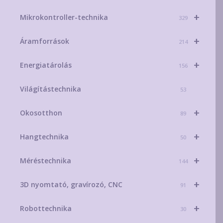
+
Mikrokontroller-technika
329
+
Áramforrások
214
+
Energiatárolás
156
Világítástechnika
53
+
Okosotthon
89
+
Hangtechnika
50
+
Méréstechnika
144
+
3D nyomtató, gravírozó, CNC
91
+
Robottechnika
30