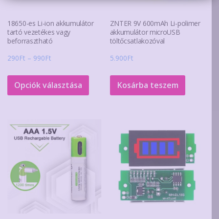
18650-es Li-ion akkumulátor
ZNTER 9V 600mAh Li-polimer
tartó vezetékes vagy
akkumulátor microUSB
beforrasztható
töltőcsatlakozóval
Ártartomány:
290
Ft
–
990
Ft
5.900
Ft
290Ft
Ennek
-
a
Opciók választása
Kosárba teszem
990Ft
terméknek
több
variációja
van.
A
változatok
a
termékoldalon
választhatók
ki