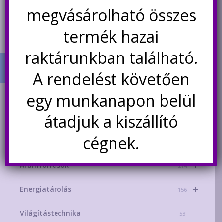
-
a
Kosárba teszem
Opciók választása
megvásárolható összes
1.250Ft
termék
termék hazai
több
variáció
raktárunkban található.
van.
A
A rendelést követően
változa
a
egy munkanapon belül
TERMÉK KATEGÓRIÁK
terméko
átadjuk a kiszállító
+
AKCIÓS TERMÉKEK
választ
181
ki
cégnek.
+
Mikrokontroller-technika
329
+
Áramforrások
214
+
Energiatárolás
156
Világítástechnika
53