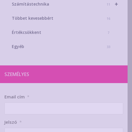
+
Számítástechnika
11
Többet kevesebbért
16
Értékcsökkent
7
Egyéb
33
SZEMÉLYES
Email cím
*
Jelszó
*