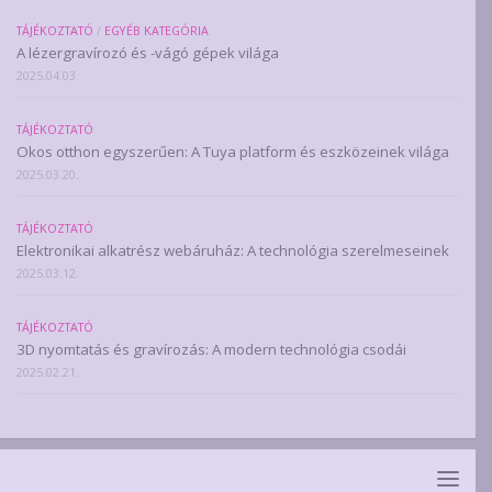
TÁJÉKOZTATÓ
/
EGYÉB KATEGÓRIA
A lézergravírozó és -vágó gépek világa
2025.04.03.
TÁJÉKOZTATÓ
Okos otthon egyszerűen: A Tuya platform és eszközeinek világa
2025.03.20.
TÁJÉKOZTATÓ
Elektronikai alkatrész webáruház: A technológia szerelmeseinek
2025.03.12.
TÁJÉKOZTATÓ
3D nyomtatás és gravírozás: A modern technológia csodái
2025.02.21.