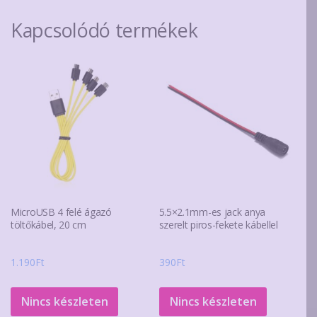
Kapcsolódó termékek
MicroUSB 4 felé ágazó
5.5×2.1mm-es jack anya
töltőkábel, 20 cm
szerelt piros-fekete kábellel
1.190
Ft
390
Ft
Nincs készleten
Nincs készleten