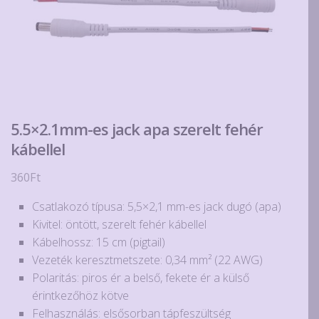
5.5×2.1mm-es jack apa szerelt fehér
kábellel
360
Ft
Csatlakozó típusa: 5,5×2,1 mm-es jack dugó (apa)
Kivitel: öntött, szerelt fehér kábellel
Kábelhossz: 15 cm (pigtail)
Vezeték keresztmetszete: 0,34 mm² (22 AWG)
Polaritás: piros ér a belső, fekete ér a külső
érintkezőhöz kötve
Felhasználás: elsősorban tápfeszültség