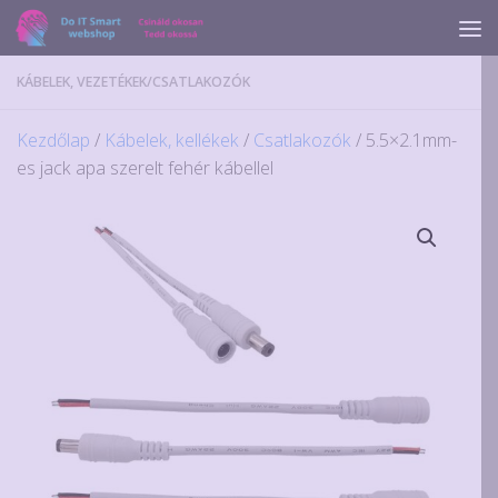
Skip to content
KÁBELEK, VEZETÉKEK
/
CSATLAKOZÓK
Kezdőlap
/
Kábelek, kellékek
/
Csatlakozók
/ 5.5×2.1mm-
es jack apa szerelt fehér kábellel