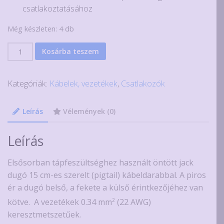
csatlakoztatásához
Még készleten: 4 db
5.5x2.1mm-
Kosárba teszem
es
jack
Kategóriák:
Kábelek, vezetékek
,
Csatlakozók
apa
szerelt
fehér
Leírás
Vélemények (0)
kábellel
mennyiség
Leírás
Elsősorban tápfeszültséghez használt öntött jack
dugó 15 cm-es szerelt (pigtail) kábeldarabbal. A piros
ér a dugó belső, a fekete a külső érintkezőjéhez van
2
kötve. A vezetékek 0.34 mm
(22 AWG)
keresztmetszetűek.