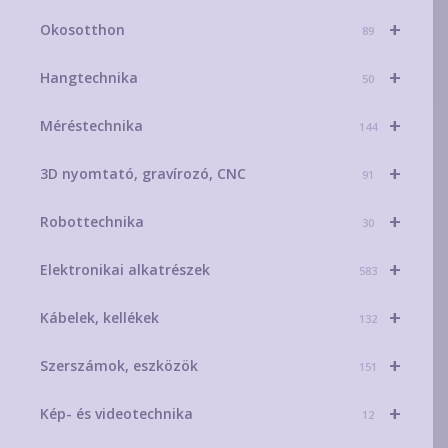
+
Okosotthon
89
+
Hangtechnika
50
+
Méréstechnika
144
+
3D nyomtató, gravírozó, CNC
91
+
Robottechnika
30
+
Elektronikai alkatrészek
583
+
Kábelek, kellékek
132
+
Szerszámok, eszközök
151
+
Kép- és videotechnika
12