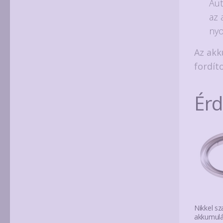
Aut
az 
nyo
Az akk
fordít
Ér
Nikkel sz
akkumulá