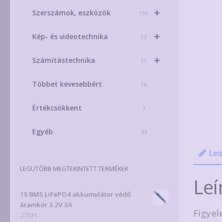
+
Szerszámok, eszközök
151
+
Kép- és videotechnika
12
+
Számítástechnika
11
Többet kevesebbért
16
Értékcsökkent
7
Egyéb
33
Leí
LEGUTÓBB MEGTEKINTETT TERMÉKEK
Leí
1S BMS LiFePO4 akkumulátor védő
áramkör 3.2V 3A
Figyel
270
Ft