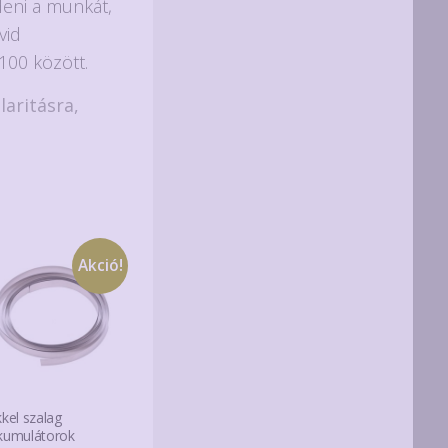
deni a munkát,
vid
100 között.
laritásra,
Akció!
kkel szalag
kumulátorok