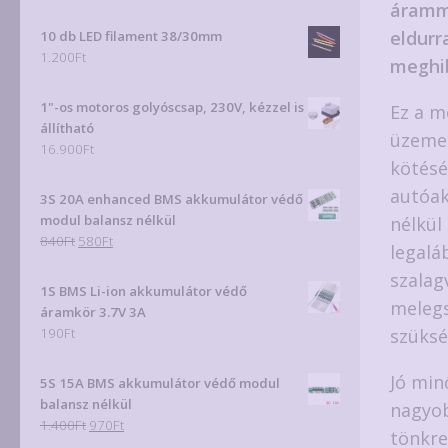
áramma
eldurr
10 db LED filament 38/30mm
1.200
Ft
meghib
1"-os motoros golyóscsap, 230V, kézzel is
Ez a m
állítható
üzemel
16.900
Ft
kötésé
autóak
3S 20A enhanced BMS akkumulátor védő
modul balansz nélkül
nélkül
Original
Current
840
Ft
580
Ft
legalá
price
price
szalag
was:
is:
1S BMS Li-ion akkumulátor védő
840Ft.
580Ft.
melegs
áramkör 3.7V 3A
szüksé
190
Ft
Jó min
5S 15A BMS akkumulátor védő modul
balansz nélkül
nagyob
Original
Current
1.400
Ft
970
Ft
tönkre
price
price