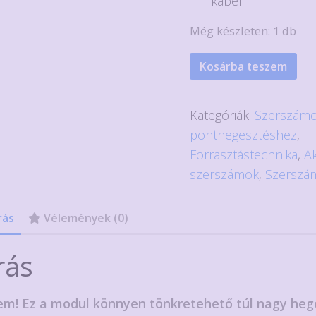
kábel
Még készleten: 1 db
DC
Kosárba teszem
ponthegesztő
modul
Kategóriák:
Szerszám
900A
ponthegesztéshez
,
mennyiség
Forrasztástechnika
,
A
szerszámok
,
Szerszá
rás
Vélemények (0)
rás
em! Ez a modul könnyen tönkretehető túl nagy heg