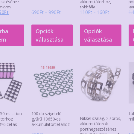
sztéséhez
akkumulátorhoz,
po
mmx2m
többféle
8×
riginal
Current
Ártartomány:
Ártartomán
50
Ft
690
Ft
–
990
Ft
110
Ft
–
160
Ft
1.
rice
price
690Ft
110Ft
Ennek
Enne
as:
is:
-
-
rba
Opciók
Opciók
a
a
90Ft.
750Ft.
990Ft
160Ft
em
választása
választása
terméknek
term
több
több
variációja
variác
van.
van.
A
A
változatok
válto
a
a
termékoldalon
term
választhatók
válas
50-es Li-ion
100 db szigetelő
Lá
ki
ki
Nikkel szalag, 2 soros,
torhoz
gyűrű 18650-es
mi
akkumulátorok
3×6 cellás
akkumulátorcellához
ponthegesztéséhez