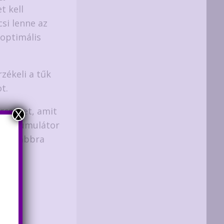
t kell
csi lenne az
 optimális
zékeli a tűk
t.
rcsövet, amit
X
ár akkumulátor
omolyabbra
i
ödés