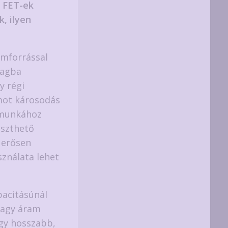
A FET-ek
, ilyen
amforrással
magba
y régi
mot károsodás
 munkához
eszthető
 erősen
sználata lehet
acitásúnál
nagy áram
egy hosszabb,