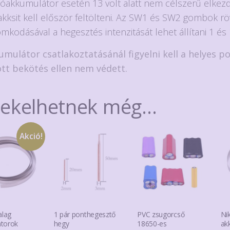
óakkumulátor esetén 13 volt alatt nem célszerű elkez
akksit kell először feltölteni. Az SW1 és SW2 gombok rö
mkodásával a hegesztés intenzitását lehet állítani 1 és 
umulátor csatlakoztatásánál figyelni kell a helyes po
ott bekötés ellen nem védett.
dekelhetnek még…
Akció!
alag
1 pár ponthegesztő
PVC zsugorcső
Ni
torok
hegy
18650-es
ak