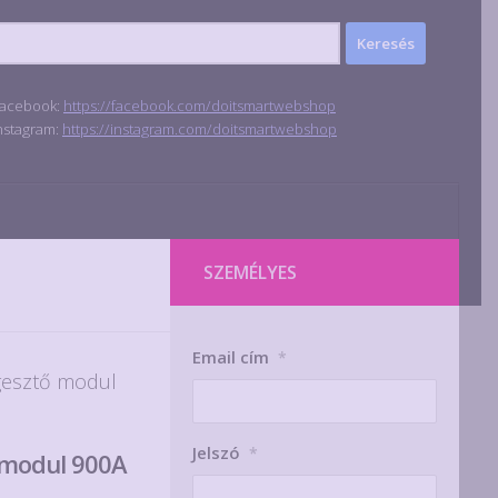
acebook:
https://facebook.com/doitsmartwebshop
nstagram:
https://instagram.com/doitsmartwebshop
SZEMÉLYES
Email cím
*
gesztő modul
Jelszó
*
 modul 900A