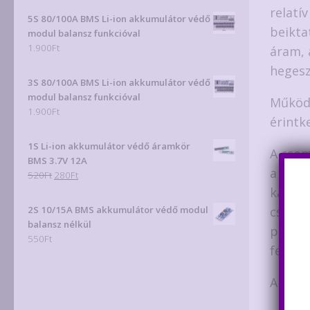
relatí
was:
is:
5S 80/100A BMS Li-ion akkumulátor védő
1.400Ft.
970Ft.
beikta
modul balansz funkcióval
1.900
Ft
áram, 
heges
3S 80/100A BMS Li-ion akkumulátor védő
modul balansz funkcióval
Működé
1.900
Ft
érintk
1S Li-ion akkumulátor védő áramkör
A csom
BMS 3.7V 12A
a tűk 
Original
Current
520
Ft
280
Ft
price
price
kábelt
was:
is:
cserél
2S 10/15A BMS akkumulátor védő modul
520Ft.
280Ft.
balansz nélkül
paramé
550
Ft
feltéte
A modu