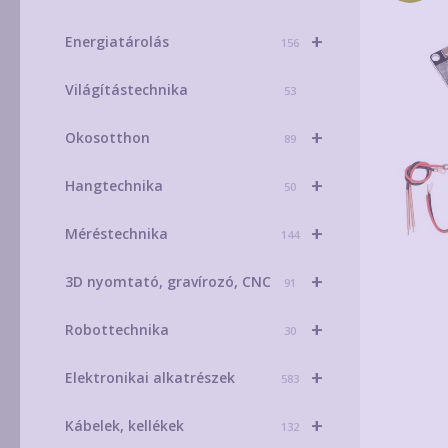
+
Energiatárolás
156
Világítástechnika
53
+
Okosotthon
89
+
Hangtechnika
50
+
Méréstechnika
144
+
3D nyomtató, gravírozó, CNC
91
+
Robottechnika
30
+
Elektronikai alkatrészek
583
+
Kábelek, kellékek
132