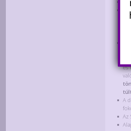
Az 
Az 
Ily
heg
más
A P
áll
áll
és 
val
tön
túl
A d
fok
Az 
Ala