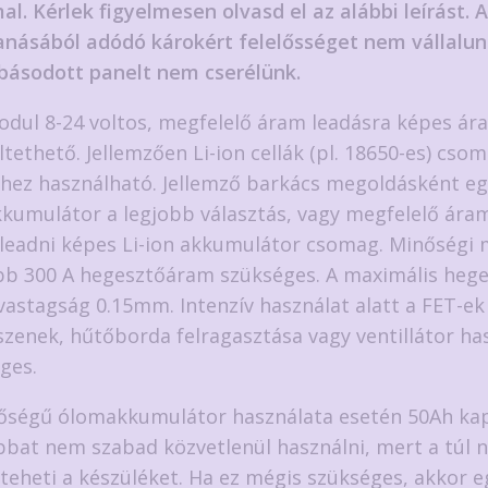
l. Kérlek figyelmesen olvasd el az alábbi leírást. 
anásából adódó károkért felelősséget nem vállalunk
ásodott panelt nem cserélünk.
odul 8-24 voltos, megfelelő áram leadásra képes ár
tethető. Jellemzően Li-ion cellák (pl. 18650-es) cso
hez használható. Jellemző barkács megoldásként eg
kumulátor a legjobb választás, vagy megfelelő ára
 leadni képes Li-ion akkumulátor csomag. Minőségi
bb 300 A hegesztőáram szükséges. A maximális heg
vastagság 0.15mm. Intenzív használat alatt a FET-ek
zenek, hűtőborda felragasztása vagy ventillátor ha
ges.
őségű ólomakkumulátor használata esetén 50Ah kap
bat nem szabad közvetlenül használni, mert a túl 
teheti a készüléket. Ha ez mégis szükséges, akkor 