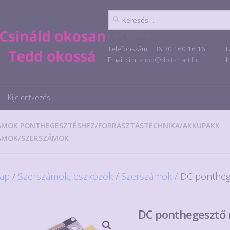
Keresés:
ELÉRHETŐSÉG
Telefonszám: +36 30 160 16 16
F
Email cím:
shop@doitsmart.hu
I
Kijelentkezés
ÁMOK PONTHEGESZTÉSHEZ
/
FORRASZTÁSTECHNIKA
/
AKKUPAKK
ÁMOK
/
SZERSZÁMOK
ap
/
Szerszámok, eszközök
/
Szerszámok
/ DC ponthe
DC ponthegesztő