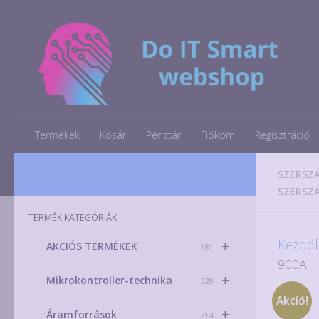
Skip to content
Termékek
Kosár
Pénztár
Fiókom
Regisztráció
SZERSZ
SZERSZ
TERMÉK KATEGÓRIÁK
Kezdől
+
AKCIÓS TERMÉKEK
181
900A
+
Mikrokontroller-technika
329
Akció!
+
Áramforrások
214