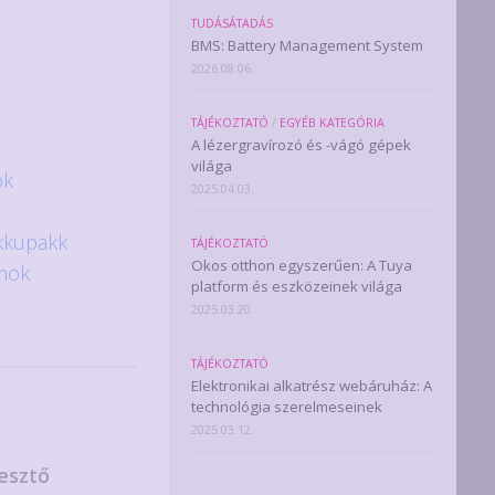
TUDÁSÁTADÁS
BMS: Battery Management System
2026.08.06.
TÁJÉKOZTATÓ
/
EGYÉB KATEGÓRIA
A lézergravírozó és -vágó gépek
világa
ok
2025.04.03.
kkupakk
TÁJÉKOZTATÓ
Okos otthon egyszerűen: A Tuya
mok
platform és eszközeinek világa
2025.03.20.
TÁJÉKOZTATÓ
Elektronikai alkatrész webáruház: A
technológia szerelmeseinek
2025.03.12.
esztő