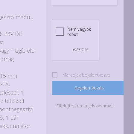
ent
e
gesztő modul,
0Ft.
 8-24V DC
s:
vagy megfelelő
csomag
Maradjak bejelentkezve
0,15 mm
ikus,
eléssel, 1
eltetéssel
Elfelejtettem a jelszavamat
 ponthegesztő
ő, 1 pár
 akkumulátor