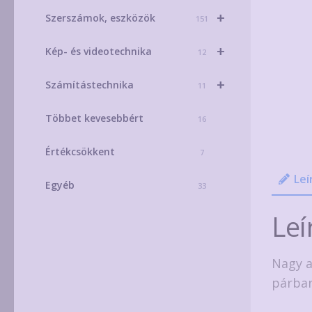
+
Szerszámok, eszközök
151
+
Kép- és videotechnika
12
+
Számítástechnika
11
Többet kevesebbért
16
Értékcsökkent
7
Leí
Egyéb
33
Leí
Nagy a
párban