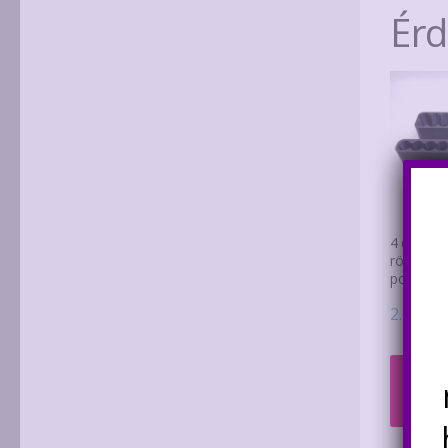
Ér
4 db 186
rögzítő t
ponthege
2.600
Ft
Kosá
tesz