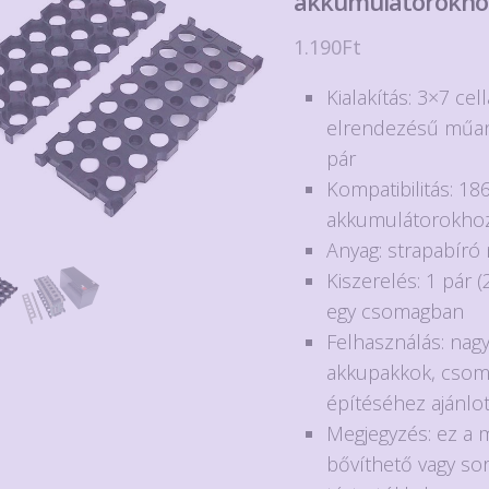
akkumulátorokho
1.190
Ft
Kialakítás: 3×7 cel
elrendezésű műan
pár
Kompatibilitás: 18
akkumulátorokho
Anyag: strapabír
Kiszerelés: 1 pár (
egy csomagban
Felhasználás: nag
akkupakkok, cso
építéséhez ajánlot
Megjegyzés: ez a
bővíthető vagy so