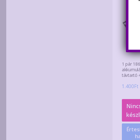
1 pár 186
akkumulá
távtartó 
1.400
Ft
Ninc
kész
Értes
ha