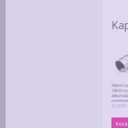
Ka
Nikkel sz
18650-es
akkumulá
ponthege
4.200
Ft
126×0.1
m
Kosá