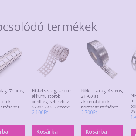
pcsolódó termékek
alag, 7 soros,
Nikkel szalag, 4 soros,
Nikkel szalag, 4 soros,
Nik
akkumulátorok
21700-as
ak
torok
ponthegesztéséhez
akkumulátorok
po
sztéséhez
67×0.12×20.2xmmx1
ponthegesztéséhez
25
2.100
Ft
2.700
Ft
5mmx20.2x1
m
73.5×0.15×21.5mmx1
1.
m
m
rba
Kosárba
Kosárba