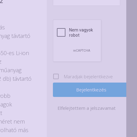
z
lás
yag távtartó
650-es Li-ion
z
ó műanyag
Maradjak bejelentkezve
2 db) távtartó
yobb
magok
Elfelejtettem a jelszavamat
t
 méret nem
rolható más