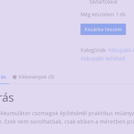
távtartókkal
Még készleten: 1 db
1
Kosárba teszem
pár
3x7
Kategóriák:
Akkupakk k
cellás
Akkupakk kellékek
távtartó
18650-
rás
Vélemények (0)
es
Li-
rás
ion
akkumulátorokhoz
mennyiség
kkumulátor csomagok építésénél praktikus műanya
. Ezek nem sorolhatóak, csak ebben a méretben pr