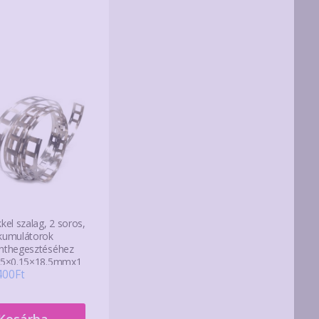
kel szalag, 2 soros,
kumulátorok
nthegesztéséhez
.5×0.15×18.5mmx1
400
Ft
Kosárba