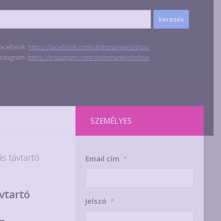
acebook:
https://facebook.com/doitsmartwebshop
nstagram:
https://instagram.com/doitsmartwebshop
SZEMÉLYES
ás távtartó
Email cím
*
ávtartó
Jelszó
*