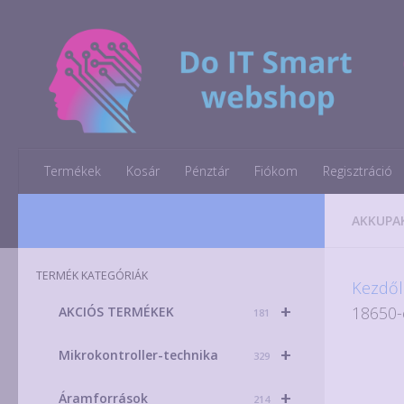
Skip to content
Termékek
Kosár
Pénztár
Fiókom
Regisztráció
AKKUPA
TERMÉK KATEGÓRIÁK
Kezdől
+
18650-
AKCIÓS TERMÉKEK
181
+
Mikrokontroller-technika
329
+
Áramforrások
214