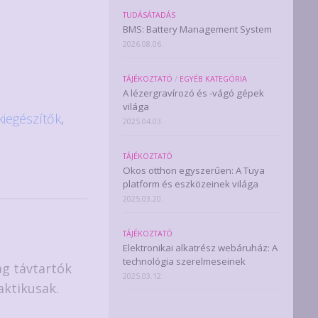
TUDÁSÁTADÁS
BMS: Battery Management System
2026.08.06.
TÁJÉKOZTATÓ
/
EGYÉB KATEGÓRIA
A lézergravírozó és -vágó gépek
világa
iegészítők
,
2025.04.03.
TÁJÉKOZTATÓ
Okos otthon egyszerűen: A Tuya
platform és eszközeinek világa
2025.03.20.
TÁJÉKOZTATÓ
Elektronikai alkatrész webáruház: A
technológia szerelmeseinek
g távtartók
2025.03.12.
aktikusak.