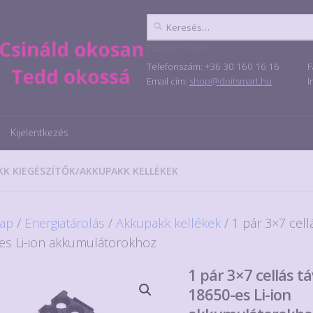
Keresés:
ELÉRHETŐSÉG
Telefonszám: +36 30 160 16 16
F
Email cím:
shop@doitsmart.hu
I
Kijelentkezés
KK KIEGÉSZÍTŐK
/
AKKUPAKK KELLÉKEK
ap
/
Energiatárolás
/
Akkupakk kellékek
/ 1 pár 3×7 cell
es Li-ion akkumulátorokhoz
1 pár 3×7 cellás t
18650-es Li-ion