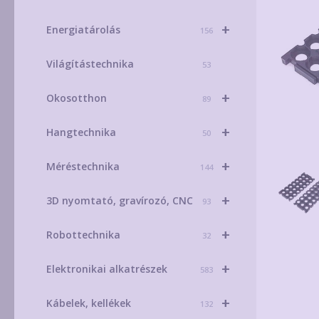
+
Energiatárolás
156
Világítástechnika
53
+
Okosotthon
89
+
Hangtechnika
50
+
Méréstechnika
144
+
3D nyomtató, gravírozó, CNC
93
+
Robottechnika
32
+
Elektronikai alkatrészek
583
+
Kábelek, kellékek
132