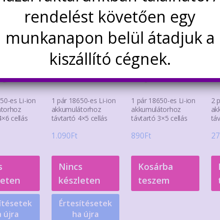
rendelést követően egy
munkanapon belül átadjuk a
kiszállító cégnek.
50-es Li-ion
1 pár 18650-es Li-ion
1 pár 18650-es Li-ion
2 
torhoz
akkumulátorhoz
akkumulátorhoz
ak
4×6 cellás
távtartó 4×5 cellás
távtartó 3×5 cellás
táv
1.090
Ft
890
Ft
27
s
Nincs
Kosárba
leten
készleten
teszem
ítésetek
Értesítésetek
 újra
ha újra