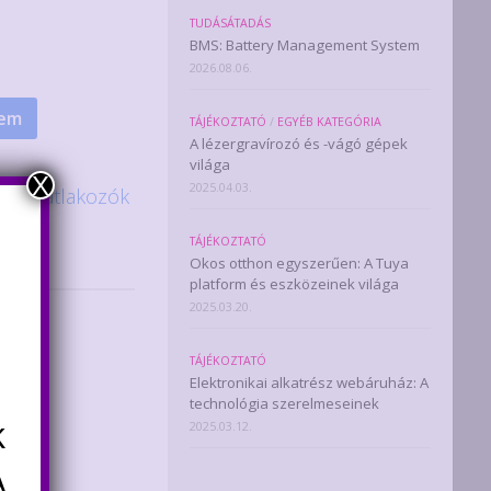
TUDÁSÁTADÁS
BMS: Battery Management System
2026.08.06.
zem
TÁJÉKOZTATÓ
/
EGYÉB KATEGÓRIA
A lézergravírozó és -vágó gépek
világa
X
2025.04.03.
ók
,
Csatlakozók
TÁJÉKOZTATÓ
Okos otthon egyszerűen: A Tuya
platform és eszközeinek világa
2025.03.20.
TÁJÉKOZTATÓ
Elektronikai alkatrész webáruház: A
technológia szerelmeseinek
k
2025.03.12.
ugó
A