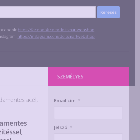
acebook:
https://facebook.com/doitsmartwebshop
nstagram:
https://instagram.com/doitsmartwebshop
SZEMÉLYES
damentes acél,
Email cím
*
damentes
Jelszó
*
ítéssel,