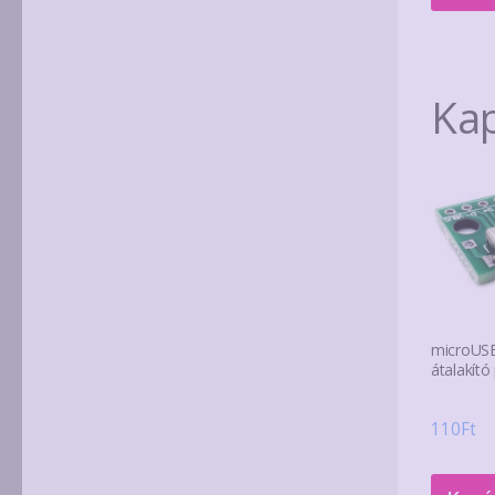
Ka
microUSB
átalakító
110
Ft