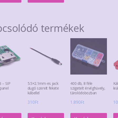
több
több
variációja
variációja
van.
van.
pcsolódó termékek
A
A
változatok
változatok
a
a
termékoldalon
termékoldalon
választhatók
választhatók
ki
ki
 – SIP
5.5×2.1mm-es jack
400 db, 8 féle
Ká
 panel
dugó szerelt fekete
szigetelt érvéghüvely,
le
kábellel
tárolódobozban
310
Ft
1.890
Ft
10