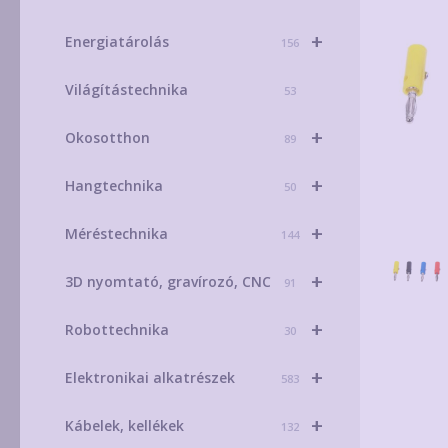
+
Energiatárolás
156
Világítástechnika
53
+
Okosotthon
89
+
Hangtechnika
50
+
Méréstechnika
144
+
3D nyomtató, gravírozó, CNC
91
+
Robottechnika
30
+
Elektronikai alkatrészek
583
+
Kábelek, kellékek
132