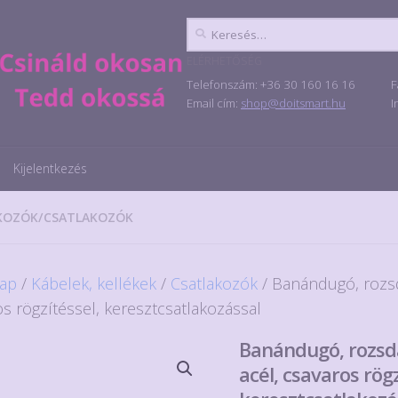
Keresés:
ELÉRHETŐSÉG
Telefonszám: +36 30 160 16 16
F
Email cím:
shop@doitsmart.hu
I
Kijelentkezés
KOZÓK
/
CSATLAKOZÓK
ap
/
Kábelek, kellékek
/
Csatlakozók
/ Banándugó, rozs
s rögzítéssel, keresztcsatlakozással
Banándugó, rozs
acél, csavaros rögz