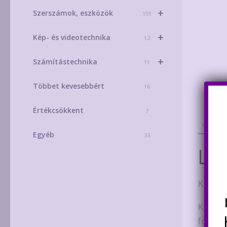
+
Szerszámok, eszközök
151
+
Kép- és videotechnika
12
+
Számítástechnika
11
Többet kevesebbért
16
Értékcsökkent
7
Leí
Egyéb
33
Leí
Klassz
Ki van
fogadá