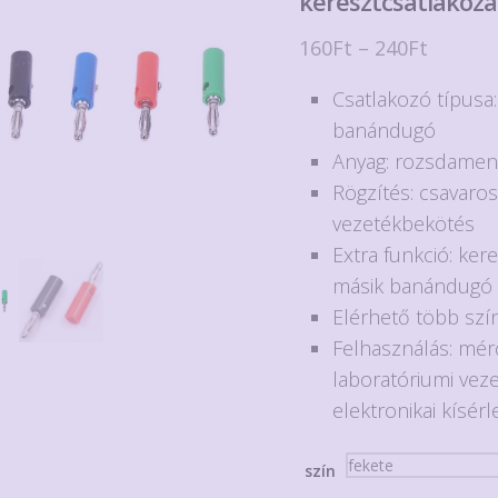
keresztcsatlakozá
Ártart
160
Ft
–
240
Ft
160Ft
Csatlakozó típusa
-
banándugó
240Ft
Anyag: rozsdamen
Rögzítés: csavaro
vezetékbekötés
Extra funkció: kere
másik banándugó
Elérhető több szín
Felhasználás: mé
laboratóriumi vez
elektronikai kísérl
szín