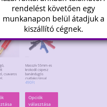
rendelést követően egy
dekelhetnek még…
munkanapon belül átadjuk a
kiszállító cégnek.
gó,
Masszív 55mm-es
tt
krokodil csipesz
el, csavaros
banándugós
el,
csatlakozással
490
Ft
atlakozással
többféle színben
Ennek
Ennek
ók
Opciók
a
a
sztása
választása
terméknek
terméknek