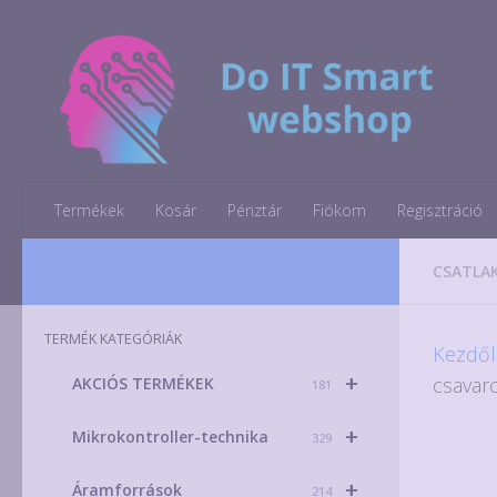
Skip to content
Termékek
Kosár
Pénztár
Fiókom
Regisztráció
CSATLA
TERMÉK KATEGÓRIÁK
Kezdől
+
csavaro
AKCIÓS TERMÉKEK
181
+
Mikrokontroller-technika
329
+
Áramforrások
214