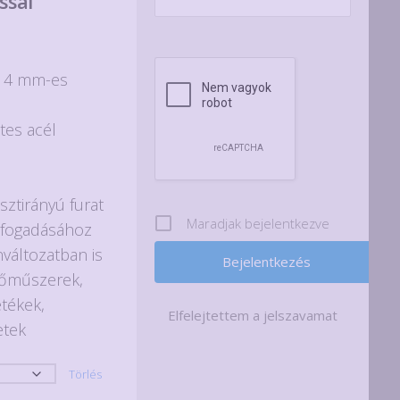
ssal
omány:
: 4 mm-es
tes acél
s
sztirányú furat
Maradjak bejelentkezve
 fogadásához
változatban is
rőműszerek,
etékek,
Elfelejtettem a jelszavamat
etek
Törlés