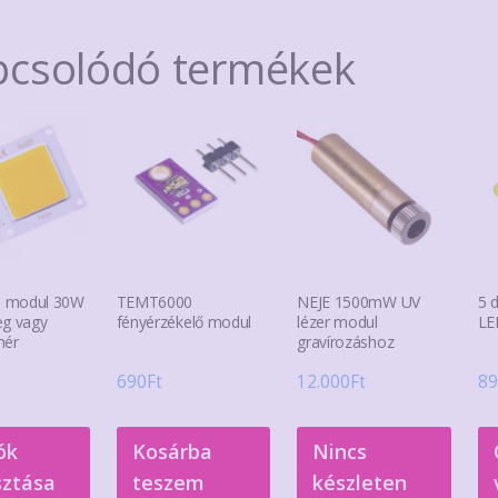
pcsolódó termékek
 modul 30W
TEMT6000
NEJE 1500mW UV
5 
eg vagy
fényérzékelő modul
lézer modul
LE
hér
gravírozáshoz
690
Ft
12.000
Ft
89
Ennek
ók
Kosárba
Nincs
a
sztása
teszem
készleten
terméknek