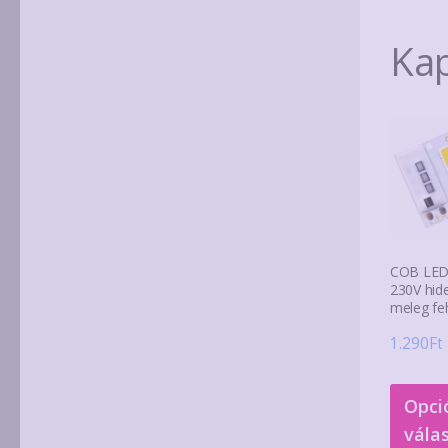
Ka
COB LED
230V hid
meleg fe
1.290
Ft
Opci
vála