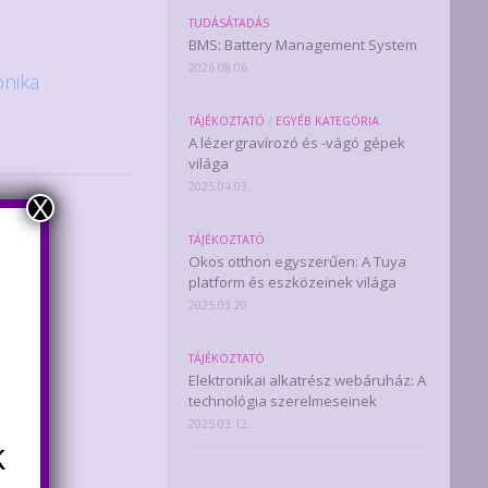
TUDÁSÁTADÁS
BMS: Battery Management System
2026.08.06.
onika
TÁJÉKOZTATÓ
/
EGYÉB KATEGÓRIA
A lézergravírozó és -vágó gépek
világa
2025.04.03.
X
TÁJÉKOZTATÓ
Okos otthon egyszerűen: A Tuya
platform és eszközeinek világa
2025.03.20.
TÁJÉKOZTATÓ
Elektronikai alkatrész webáruház: A
technológia szerelmeseinek
2025.03.12.
k