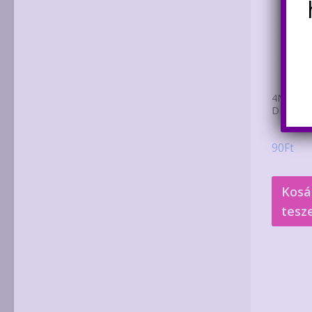
4N25 opt
DIP-6 to
90
Ft
Kosá
tesz