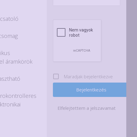
csatoló
)
/ csomag
nikus
itel áramkörök
Maradjak bejelentkezve
asztható
krokontrolleres
ktronikai
Elfelejtettem a jelszavamat