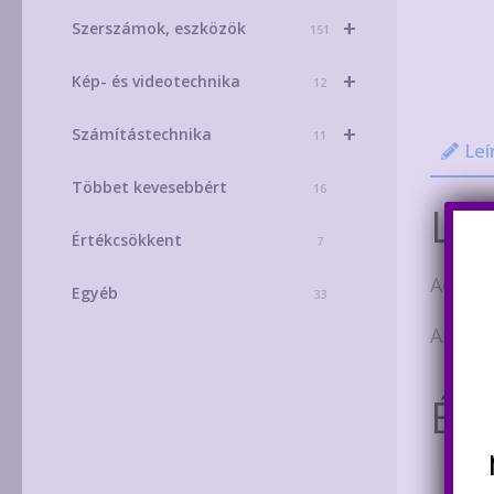
+
Szerszámok, eszközök
151
+
Kép- és videotechnika
12
+
Számítástechnika
11
Leí
Többet kevesebbért
16
Leí
Értékcsökkent
7
Adatla
Egyéb
33
Az ár 
Ér