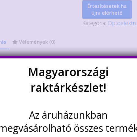
Értesítésetek ha
újra elérhető
Kategória:
Optoelektr
rás
Vélemények (0)
rás
Magyarországi
p:
PC817.pdf
raktárkészlet!
5 darabra vonatkozik.
dekelhetnek még…
Az áruházunkban
megvásárolható összes termé