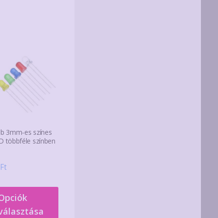
db 3mm-es színes
D többféle színben
Ft
Ennek
Opciók
a
választása
terméknek