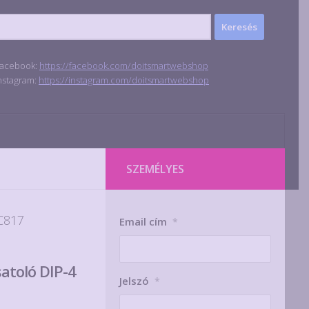
acebook:
https://facebook.com/doitsmartwebshop
nstagram:
https://instagram.com/doitsmartwebshop
SZEMÉLYES
C817
Email cím
*
atoló DIP-4
Jelszó
*