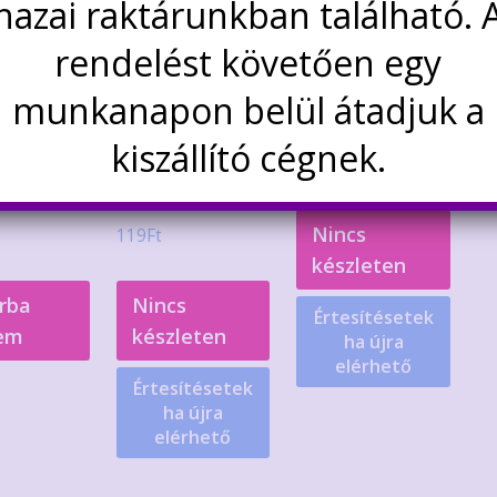
hazai raktárunkban található. 
rendelést követően egy
4N25 optocsatoló
munkanapon belül átadjuk a
SO-6 tokban
kiszállító cégnek.
ocsatoló
MOC3063 optotriak
90
Ft
kban
DIP-6 tokban
Nincs
119
Ft
készleten
rba
Nincs
Értesítésetek
em
készleten
ha újra
elérhető
Értesítésetek
ha újra
elérhető