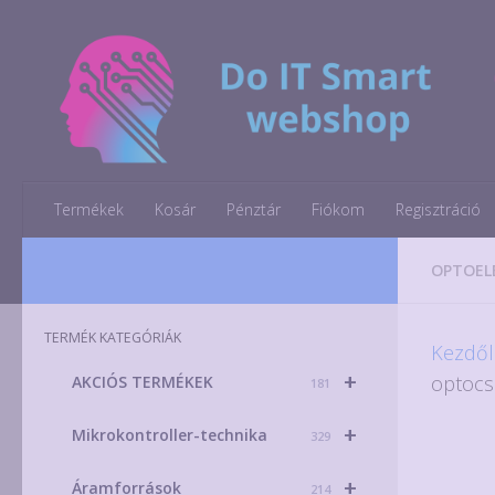
Skip to content
Termékek
Kosár
Pénztár
Fiókom
Regisztráció
OPTOEL
TERMÉK KATEGÓRIÁK
Kezdől
+
optocs
AKCIÓS TERMÉKEK
181
+
Mikrokontroller-technika
329
+
Áramforrások
214