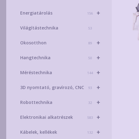
+
Energiatárolás
156
Világítástechnika
53
+
Okosotthon
89
+
Hangtechnika
50
+
Méréstechnika
144
+
3D nyomtató, gravírozó, CNC
93
+
Robottechnika
32
+
Elektronikai alkatrészek
583
+
Kábelek, kellékek
132