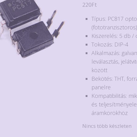
220
Ft
Típus: PC817 opto
(fototranzisztoros
Kiszerelés: 5 db 
Tokozás: DIP-4
Alkalmazás: galva
leválasztás, jelátv
között
Bekötés: THT, forr
panelre
Kompatibilitás: mi
és teljesítményele
áramkörökhöz
Nincs több készleten