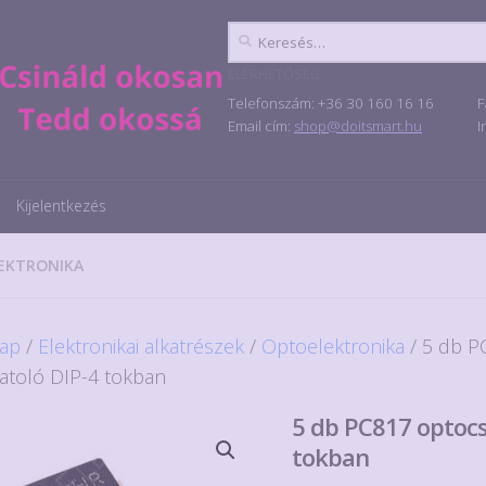
Keresés:
ELÉRHETŐSÉG
Telefonszám: +36 30 160 16 16
F
Email cím:
shop@doitsmart.hu
I
Kijelentkezés
EKTRONIKA
ap
/
Elektronikai alkatrészek
/
Optoelektronika
/ 5 db P
atoló DIP-4 tokban
5 db PC817 optocs
tokban