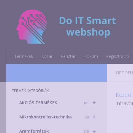
Skip to content
Termékek
Kosár
Pénztár
Fiókom
Regisztráció
OPTOEL
TERMÉK KATEGÓRIÁK
Kezdől
+
infravö
AKCIÓS TERMÉKEK
181
+
Mikrokontroller-technika
329
+
Áramforrások
215