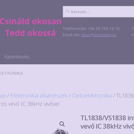
Keresés:
ELÉRHETŐSÉG
Telefonszám: +36 30 160 16 16
F
Email cím:
shop@doitsmart.hu
I
Kijelentkezés
EKTRONIKA
ap
/
Elektronikai alkatrészek
/
Optoelektronika
/ TL1838
rös vevő IC 38kHz vivővel
TL1838/VS1838 in
vevő IC 38kHz viv