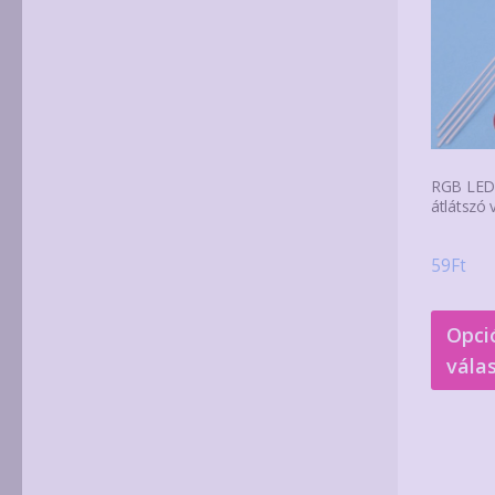
RGB LED
átlátszó 
59
Ft
Opci
vála