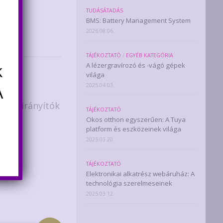
TUDÁSÁTADÁS
onika
BMS: Battery Management System
2026.08.06.
TÁJÉKOZTATÓ
/
EGYÉB KATEGÓRIA
k
A lézergravírozó és -vágó gépek
világa
A
2025.04.03.
ő távirányítók
TÁJÉKOZTATÓ
Okos otthon egyszerűen: A Tuya
platform és eszközeinek világa
2025.03.20.
TÁJÉKOZTATÓ
Elektronikai alkatrész webáruház: A
technológia szerelmeseinek
2025.03.12.