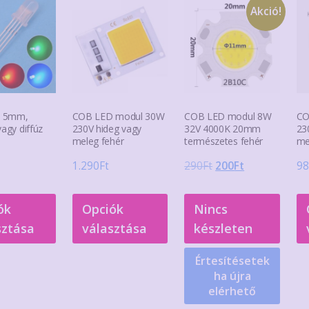
Akció!
 5mm,
COB LED modul 30W
COB LED modul 8W
CO
vagy diffúz
230V hideg vagy
32V 4000K 20mm
23
meleg fehér
természetes fehér
me
Original
Current
1.290
Ft
290
Ft
200
Ft
98
price
price
Ennek
Ennek
was:
is:
ók
Opciók
Nincs
a
a
290Ft.
200Ft.
sztása
választása
készleten
terméknek
terméknek
több
több
Értesítésetek
variációja
variációja
ha újra
van.
van.
elérhető
A
A