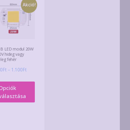
Akció!
B LED modul 20W
0V hideg vagy
leg fehér
Ártartomány:
0
Ft
–
1.100
Ft
980Ft
Ennek
-
Opciók
a
1.100Ft
választása
terméknek
több
variációja
van.
A