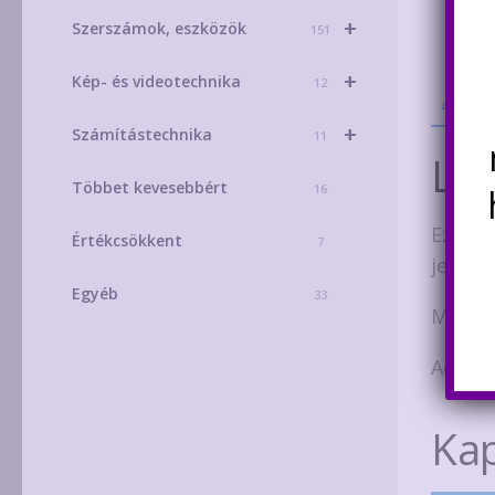
+
Szerszámok, eszközök
151
+
Kép- és videotechnika
12
Leí
+
Számítástechnika
11
Leí
Többet kevesebbért
16
Ez az 
Értékcsökkent
7
jelének
Egyéb
33
Működé
Adatla
Ka