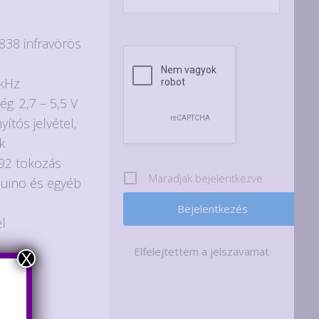
838 infravörös
 kHz
g: 2,7 – 5,5 V
yítós jelvétel,
k
-92 tokozás
Maradjak bejelentkezve
duino és egyéb
l
Elfelejtettem a jelszavamat
X
zem