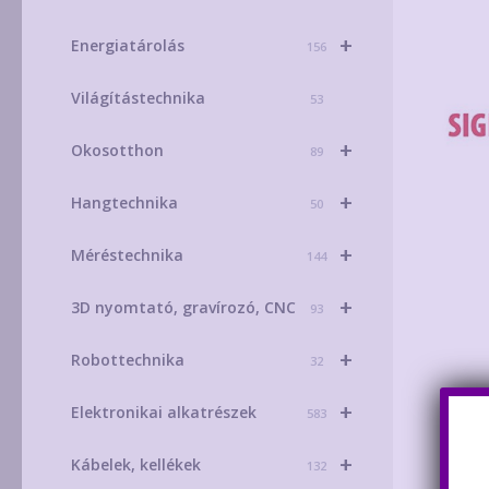
+
Energiatárolás
156
Világítástechnika
53
+
Okosotthon
89
+
Hangtechnika
50
+
Méréstechnika
144
+
3D nyomtató, gravírozó, CNC
93
+
Robottechnika
32
+
Elektronikai alkatrészek
583
+
Kábelek, kellékek
132