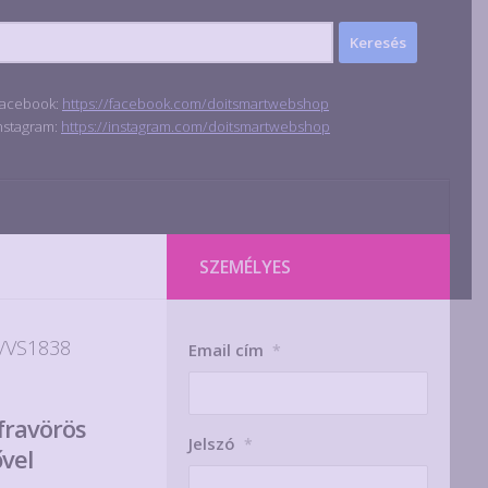
acebook:
https://facebook.com/doitsmartwebshop
nstagram:
https://instagram.com/doitsmartwebshop
SZEMÉLYES
/VS1838
Email cím
*
fravörös
Jelszó
*
ővel