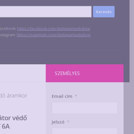
acebook:
https://facebook.com/doitsmartwebshop
nstagram:
https://instagram.com/doitsmartwebshop
SZEMÉLYES
édő áramkör
Email cím
*
átor védő
Jelszó
*
 6A