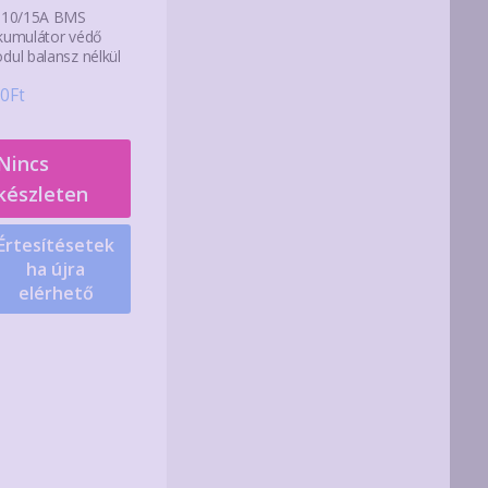
 10/15A BMS
kumulátor védő
dul balansz nélkül
0
Ft
Nincs
készleten
Értesítésetek
ha újra
elérhető