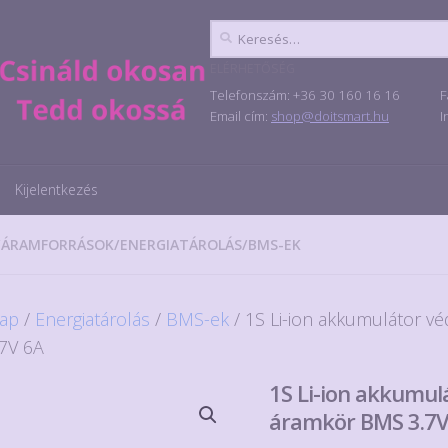
Keresés:
ELÉRHETŐSÉG
Telefonszám: +36 30 160 16 16
F
Email cím:
shop@doitsmart.hu
I
Kijelentkezés
/
ÁRAMFORRÁSOK
/
ENERGIATÁROLÁS
/
BMS-EK
ap
/
Energiatárolás
/
BMS-ek
/ 1S Li-ion akkumulátor v
7V 6A
1S Li-ion akkumul
áramkör BMS 3.7V