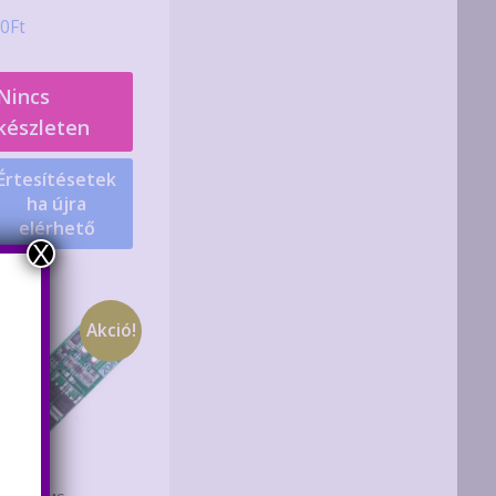
0
Ft
Nincs
készleten
Értesítésetek
ha újra
elérhető
X
Akció!