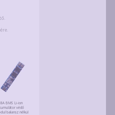
tő.
ére.
 8A BMS Li-ion
kumulátor védő
dul balansz nélkül