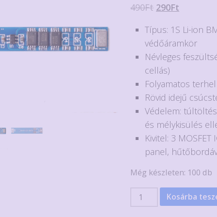
Original
Current
490
Ft
290
Ft
price
price
Típus: 1S Li-ion B
was:
is:
védőáramkör
490Ft.
290Ft.
Névleges feszültsé
cellás)
Folyamatos terhel
Rövid idejű csúcst
Védelem: túltöltés
és mélykisülés ell
Kivitel: 3 MOSFET I
panel, hűtőbordáv
Még készleten: 100 db
1S
Kosárba tes
Li-