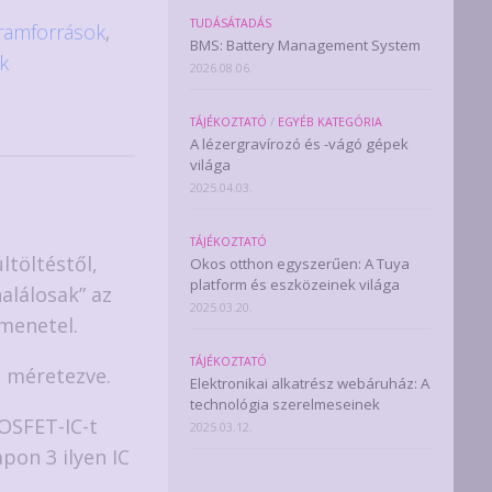
TUDÁSÁTADÁS
ramforrások
,
BMS: Battery Management System
k
2026.08.06.
TÁJÉKOZTATÓ
/
EGYÉB KATEGÓRIA
A lézergravírozó és -vágó gépek
világa
2025.04.03.
TÁJÉKOZTATÓ
ltöltéstől,
Okos otthon egyszerűen: A Tuya
platform és eszközeinek világa
alálosak” az
2025.03.20.
menetel.
TÁJÉKOZTATÓ
n méretezve.
Elektronikai alkatrész webáruház: A
technológia szerelmeseinek
OSFET-IC-t
2025.03.12.
pon 3 ilyen IC