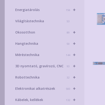
+
Energiatárolás
156
Világítástechnika
53
+
Okosotthon
89
+
Hangtechnika
50
+
Méréstechnika
144
+
3D nyomtató, gravírozó, CNC
93
+
Robottechnika
32
+
Elektronikai alkatrészek
583
+
Kábelek, kellékek
132