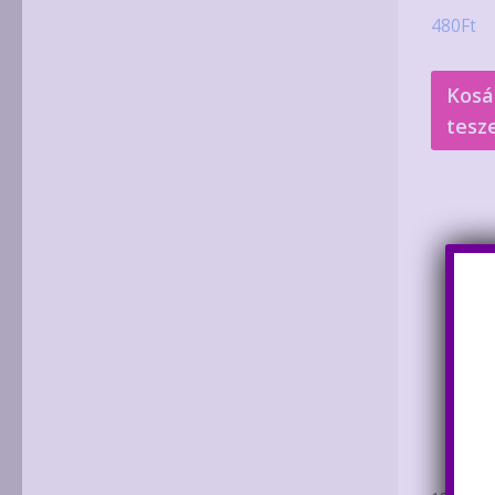
480
Ft
Kosá
tesz