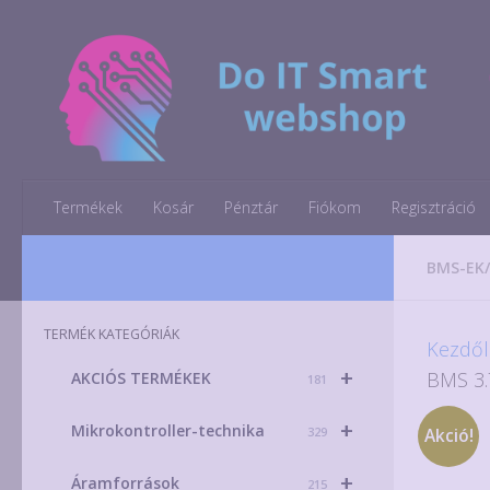
Skip to content
Termékek
Kosár
Pénztár
Fiókom
Regisztráció
BMS-EK
TERMÉK KATEGÓRIÁK
Kezdől
+
BMS 3.
AKCIÓS TERMÉKEK
181
+
Mikrokontroller-technika
329
Akció!
+
Áramforrások
215