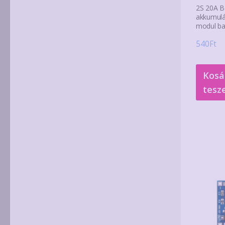
2S 20A 
akkumulá
modul ba
540
Ft
Kosá
tesz