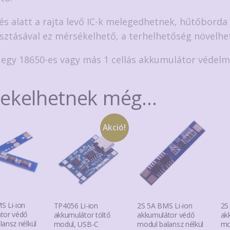
és alatt a rajta levő IC-k melegedhetnek, hűtőborda
sztásával ez mérsékelhető, a terhelhetőség növelhe
s egy 18650-es vagy más 1 cellás akkumulátor védelm
dekelhetnek még…
Akció!
S Li-ion
TP4056 Li-ion
2S 5A BMS Li-ion
2S
tor védő
akkumulátor töltő
akkumulátor védő
ak
lansz nélkül
modul, USB-C
modul balansz nélkül
mo