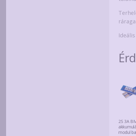
Terhel
ráraga
Ideáli
Ér
2S 3A BM
akkumulá
modul ba