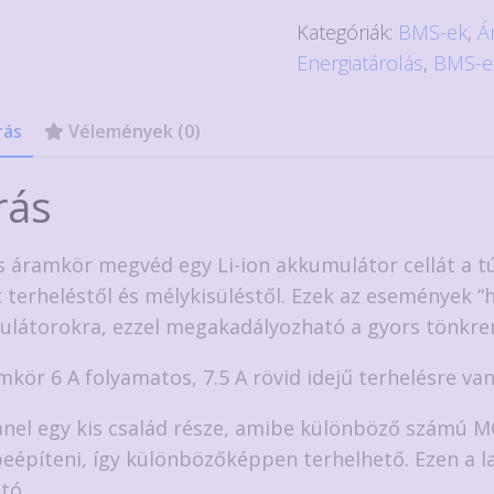
ion
Kategóriák:
BMS-ek
,
Á
akkumulátor
Energiatárolás
,
BMS-e
védő
áramkör
rás
Vélemények (0)
BMS
3.7V
rás
6A
mennyiség
is áramkör megvéd egy Li-ion akkumulátor cellát a tú
t terheléstől és mélykisüléstől. Ezek az események “h
látorokra, ezzel megakadályozható a gyors tönkre
mkör 6 A folyamatos, 7.5 A rövid idejű terhelésre va
anel egy kis család része, amibe különböző számú M
beépíteni, így különbözőképpen terhelhető. Ezen a la
tó.