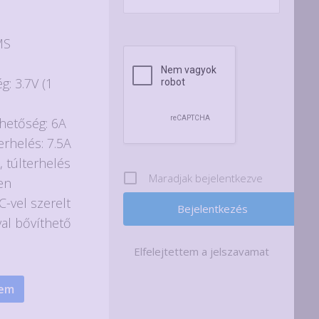
MS
g: 3.7V (1
hetőség: 6A
erhelés: 7.5A
, túlterhelés
Maradjak bejelentkezve
en
C-vel szerelt
al bővíthető
Elfelejtettem a jelszavamat
zem