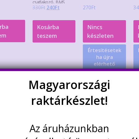
csatlakozó, BMS
Original
Current
330
Ft
240
Ft
270
Ft
34
price
price
was:
is:
rba
Kosárba
Nincs
330Ft.
240Ft.
em
teszem
készleten
Értesítésetek
ha újra
elérhető
Magyarországi
Akció!
raktárkészlet!
Az áruházunkban