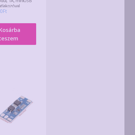
dul, 1A, miniUSB
atlakozóval
0
Ft
Kosárba
teszem