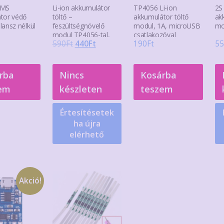
BMS
Li-ion akkumulátor
TP4056 Li-ion
2S
tor védő
töltő –
akkumulátor töltő
ak
lansz nélkül
feszültségnövelő
modul, 1A, microUSB
mo
modul TP4056-tal,
csatlakozóval
Original
Current
590
Ft
440
Ft
190
Ft
55
USB-C-vel
price
price
was:
is:
rba
Nincs
Kosárba
590Ft.
440Ft.
em
készleten
teszem
Értesítésetek
ha újra
elérhető
Akció!