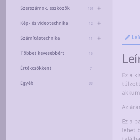
+
Szerszámok, eszközök
151
+
Kép- és videotechnika
12
Leí
+
Számítástechnika
11
Többet kevesebbért
Leí
16
Értékcsökkent
7
Ez a k
túlzot
Egyéb
33
akkumu
Az ára
Ez a p
lehet 
találha