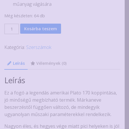
műanyag vágására
Még készleten: 64 db
130
Kosárba teszem
mm-
es
Kategória:
Szerszámok
műszerész
oldalcsípőfogó
mennyiség
Leírás
Vélemények (0)
Leírás
Ez a fogó a legendás amerikai Plato 170 koppintása,
jó minőségű megbízható termék. Márkaneve
beszerzéstől függően változó, de mindegyik
ugyanolyan műszaki paraméterekkel rendelkezik.
Nagyon éles, és hegyes vége miatt pici helyeken is jól