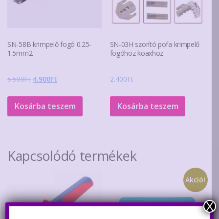
SN-58B krimpelő fogó 0.25-
SN-03H szorító pofa krimpelő
1.5mm2
fogóhoz koaxhoz
Original
Current
5.500
Ft
4.900
Ft
2.400
Ft
price
price
was:
is:
Kosárba teszem
Kosárba teszem
5.500Ft.
4.900Ft.
Kapcsolódó termékek
Akció!
X