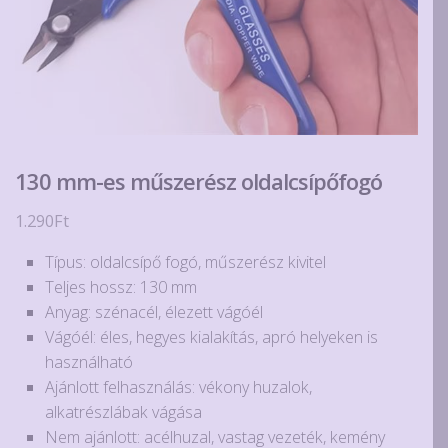
130 mm-es műszerész oldalcsípőfogó
1.290
Ft
Típus: oldalcsípő fogó, műszerész kivitel
Teljes hossz: 130 mm
Anyag: szénacél, élezett vágóél
Vágóél: éles, hegyes kialakítás, apró helyeken is
használható
Ajánlott felhasználás: vékony huzalok,
alkatrészlábak vágása
Nem ajánlott: acélhuzal, vastag vezeték, kemény