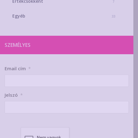
Értékcsökkent
7
Egyéb
33
SZEMÉLYES
Email cím
*
Jelszó
*