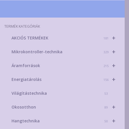
a
termékoldalon
választhatók
TERMÉK KATEGÓRIÁK
ki
+
AKCIÓS TERMÉKEK
181
+
Mikrokontroller-technika
329
+
Áramforrások
215
+
Energiatárolás
156
Világítástechnika
53
+
Okosotthon
89
+
Hangtechnika
50