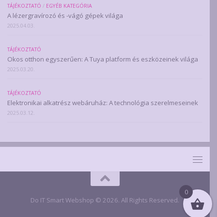
TÁJÉKOZTATÓ
/
EGYÉB KATEGÓRIA
A lézergravírozó és -vágó gépek világa
2025.04.03.
TÁJÉKOZTATÓ
Okos otthon egyszerűen: A Tuya platform és eszközeinek világa
2025.03.20.
TÁJÉKOZTATÓ
Elektronikai alkatrész webáruház: A technológia szerelmeseinek
2025.03.12.
0
Do IT Smart Webshop © 2026. All Rights Reserved.