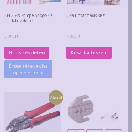
SN-2549 krimpelő fogó kis
5 karú “harmadik kéz”
csatlakozókhoz
5.300
Ft
7.000
Ft
Nincs készleten
Kosárba teszem
Értesítésetek ha
újra elérhető
Akció!