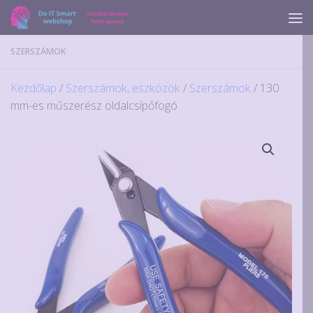
Skip to content
SZERSZÁMOK
Kezdőlap
/
Szerszámok, eszközök
/
Szerszámok
/ 130
mm-es műszerész oldalcsípőfogó