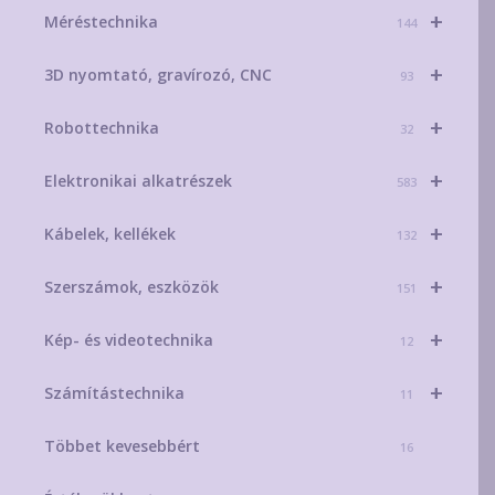
+
Méréstechnika
144
+
3D nyomtató, gravírozó, CNC
93
+
Robottechnika
32
+
Elektronikai alkatrészek
583
+
Kábelek, kellékek
132
+
Szerszámok, eszközök
151
+
Kép- és videotechnika
12
+
Számítástechnika
11
Többet kevesebbért
16