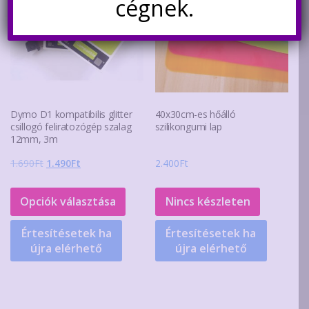
cégnek.
Dymo D1 kompatibilis glitter
40x30cm-es hőálló
csillogó feliratozógép szalag
szilikongumi lap
12mm, 3m
Original
Current
1.690
Ft
1.490
Ft
2.400
Ft
price
price
Ennek
was:
is:
a
Opciók választása
Nincs készleten
1.690Ft.
1.490Ft.
terméknek
Értesítésetek ha
Értesítésetek ha
több
újra elérhető
újra elérhető
variációja
van.
A
változatok