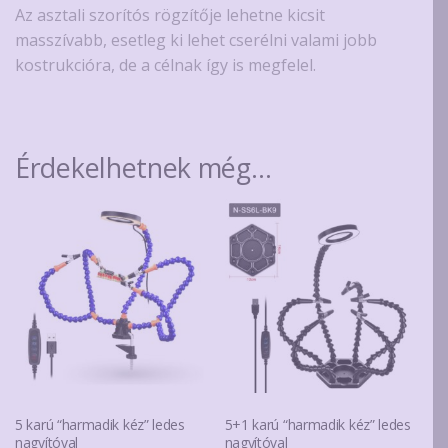
Az asztali szorítós rögzítője lehetne kicsit
masszívabb, esetleg ki lehet cserélni valami jobb
kostrukcióra, de a célnak így is megfelel.
Érdekelhetnek még…
5 karú “harmadik kéz” ledes
5+1 karú “harmadik kéz” ledes
nagyítóval
nagyítóval