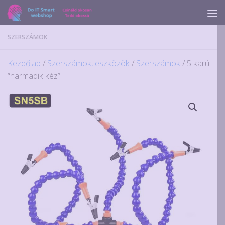
Skip to content
SZERSZÁMOK
Kezdőlap
/
Szerszámok, eszközök
/
Szerszámok
/ 5 karú
“harmadik kéz”