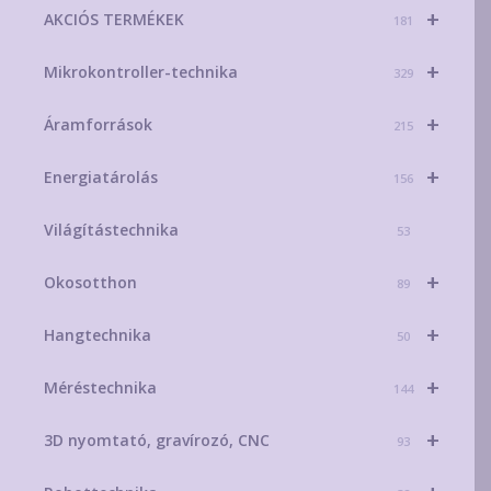
+
AKCIÓS TERMÉKEK
választ
181
ki
+
Mikrokontroller-technika
329
+
Áramforrások
215
+
Energiatárolás
156
Világítástechnika
53
+
Okosotthon
89
+
Hangtechnika
50
+
Méréstechnika
144
+
3D nyomtató, gravírozó, CNC
93