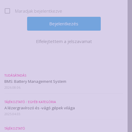
Maradjak bejelentkezve
Elfelejtettem a jelszavamat
TUDÁSÁTADÁS
BMS: Battery Management System
2026.08.06.
TÁJÉKOZTATÓ
/
EGYÉB KATEGÓRIA
A lézergravírozó és -vágó gépek világa
2025.04.03.
TÁJÉKOZTATÓ