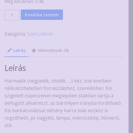
Még készleten: 2 db
5
Kosárba teszem
karú
"harmadik
Kategória:
Szerszámok
kéz"
mennyiség
Leírás
Vélemények (0)
Leírás
Harmadik (negyedik, ötödik, …) kéz, sok esetben
nélkülözhetetlen forrasztáshoz, szereléshez. Kis
szigetelt csipeszeivel meglepően stabilan tartja a
befogott alkatrészt, az bármilyen irányba fordítható.
Kis barkácsolással néhány karra más eszköz is
rögzíthető, pl. nagyító, lámpa, mikroszkóp, hőmérő,
stb.