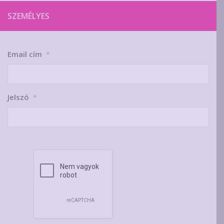
SZEMÉLYES
Email cím
*
Jelszó
*