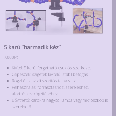
5 karú “harmadik kéz”
7.000
Ft
Kivitel: 5 karú, forgatható csuklós szerkezet
Csipeszek: szigetelt kivitelű, stabil befogás
Rögzítés: asztali szorítós talpazattal
Felhasználás: forrasztáshoz, szereléshez,
alkatrészek rögzítéséhez
Bővíthető: karokra nagyító, lámpa vagy mikroszkóp is
szerelhető