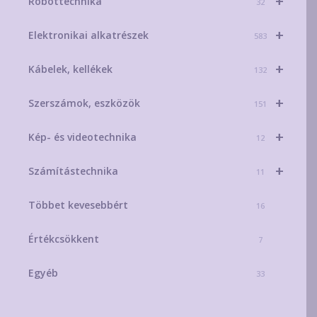
+
Robottechnika
32
+
Elektronikai alkatrészek
583
+
Kábelek, kellékek
132
+
Szerszámok, eszközök
151
+
Kép- és videotechnika
12
+
Számítástechnika
11
Többet kevesebbért
16
Értékcsökkent
7
Egyéb
33