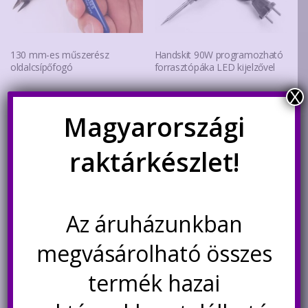
130 mm-es műszerész
Handskit 90W programozható
oldalcsípőfogó
forrasztópáka LED kijelzővel
X
1.290
Ft
13.900
Ft
Magyarországi
Kosárba teszem
Nincs készleten
raktárkészlet!
Értesítésetek ha
újra elérhető
Az áruházunkban
megvásárolható összes
Akció!
termék hazai