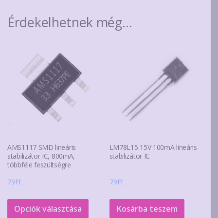
Érdekelhetnek még…
AMS1117 SMD lineáris
LM78L15 15V 100mA lineáris
stabilizátor IC, 800mA,
stabilizátor IC
többféle feszültségre
79
Ft
79
Ft
Ennek
a
Opciók választása
Kosárba teszem