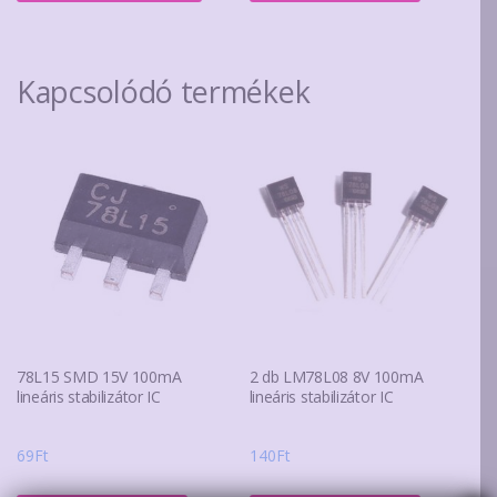
terméknek
több
variációja
Kapcsolódó termékek
van.
A
változatok
a
termékoldalon
választhatók
ki
78L15 SMD 15V 100mA
2 db LM78L08 8V 100mA
lineáris stabilizátor IC
lineáris stabilizátor IC
69
Ft
140
Ft