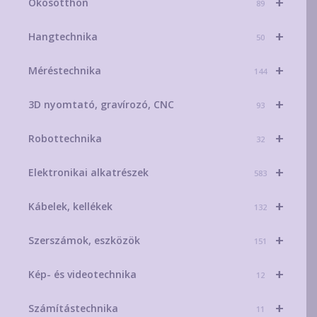
+
Okosotthon
89
+
Hangtechnika
50
+
Méréstechnika
144
+
3D nyomtató, gravírozó, CNC
93
+
Robottechnika
32
+
Elektronikai alkatrészek
583
+
Kábelek, kellékek
132
+
Szerszámok, eszközök
151
+
Kép- és videotechnika
12
+
Számítástechnika
11