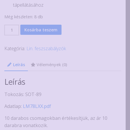
tápellátásához
Még készleten: 8 db
10
Kosárba teszem
db
78L05
Kategória:
Lin. feszszabályzók
SMD
5V
100mA
Leírás
Vélemények (0)
lineáris
stabilizátor
Leírás
IC
mennyiség
Tokozás: SOT-89
Adatlap:
LM78LXX.pdf
10 darabos csomagokban értékesítjük, az ár 10
darabra vonatkozik.