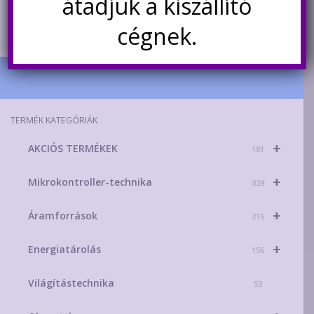
átadjuk a kiszállító
cégnek.
TERMÉK KATEGÓRIÁK
+
AKCIÓS TERMÉKEK
181
+
Mikrokontroller-technika
329
+
Áramforrások
215
+
Energiatárolás
156
Világítástechnika
53