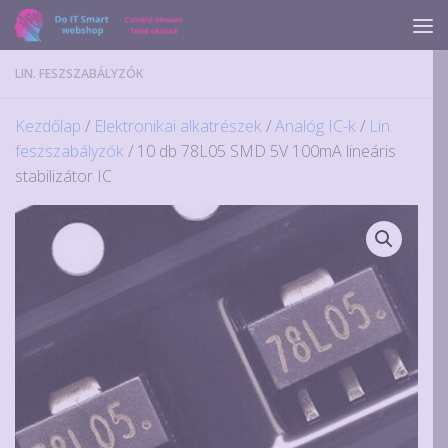
Skip to content
LIN. FESZSZABÁLYZÓK
Kezdőlap
/
Elektronikai alkatrészek
/
Analóg IC-k
/
Lin.
feszszabályzók
/ 10 db 78L05 SMD 5V 100mA lineáris
stabilizátor IC