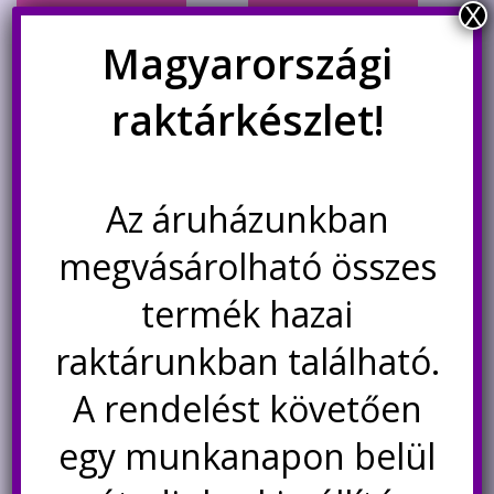
X
Kosárba teszem
Kosárba teszem
Magyarországi
raktárkészlet!
Az áruházunkban
megvásárolható összes
termék hazai
LM385Z-2.5 precíziós
LM317T lineáris változtatható
raktárunkban található.
referencia feszültségforrás
feszültségű stabilizátor 1.5A-ig
2.5V
A rendelést követően
190
Ft
120
Ft
egy munkanapon belül
Kosárba teszem
Kosárba teszem