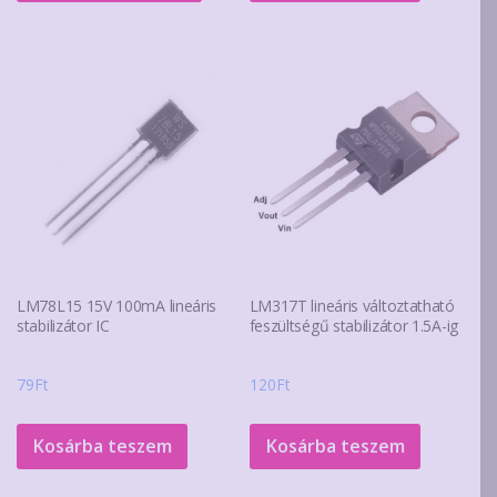
terméknek
több
variációja
van.
A
változatok
a
termékoldalon
választhatók
ki
LM78L15 15V 100mA lineáris
LM317T lineáris változtatható
stabilizátor IC
feszültségű stabilizátor 1.5A-ig
79
Ft
120
Ft
Kosárba teszem
Kosárba teszem