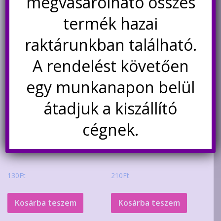
megvásárolható összes
termék hazai
raktárunkban található.
A rendelést követően
egy munkanapon belül
átadjuk a kiszállító
cégnek.
L7812CV 1.5A lineáris
5 db LM78L05 5V 100mA
stabilizátor
lineáris stabilizátor IC
130
Ft
210
Ft
Kosárba teszem
Kosárba teszem