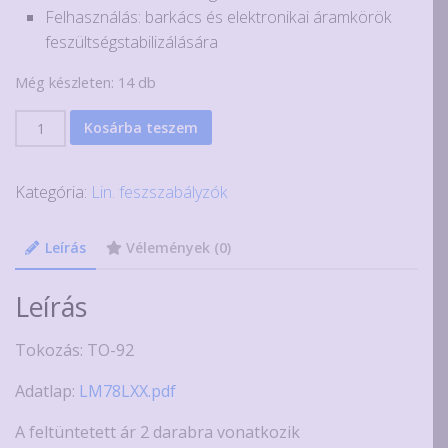
Felhasználás: barkács és elektronikai áramkörök
feszültségstabilizálására
Még készleten: 14 db
2
Kosárba teszem
db
LM78L12
Kategória:
Lin. feszszabályzók
12V
100mA
lineáris
Leírás
Vélemények (0)
stabilizátor
IC
Leírás
mennyiség
Tokozás: TO-92
Adatlap:
LM78LXX.pdf
A feltüntetett ár 2 darabra vonatkozik