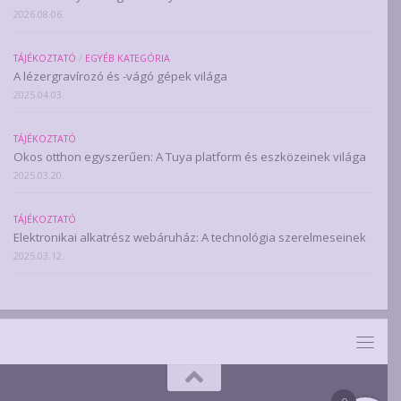
2026.08.06.
TÁJÉKOZTATÓ
/
EGYÉB KATEGÓRIA
A lézergravírozó és -vágó gépek világa
2025.04.03.
TÁJÉKOZTATÓ
Okos otthon egyszerűen: A Tuya platform és eszközeinek világa
2025.03.20.
TÁJÉKOZTATÓ
Elektronikai alkatrész webáruház: A technológia szerelmeseinek
2025.03.12.