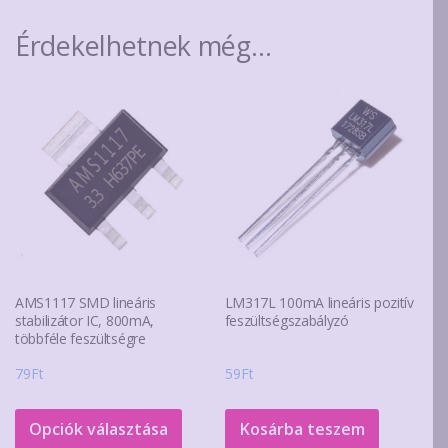
Érdekelhetnek még…
AMS1117 SMD lineáris
LM317L 100mA lineáris pozitív
stabilizátor IC, 800mA,
feszültségszabályzó
többféle feszültségre
79
Ft
59
Ft
Ennek
a
Opciók választása
Kosárba teszem