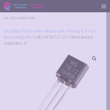
Skip to content
LIN. FESZSZABÁLYZÓK
Kezdőlap
/
Elektronikai alkatrészek
/
Analóg IC-k
/
Lin.
feszszabályzók
/ 2 db LM78L12 12V 100mA lineáris
stabilizátor IC