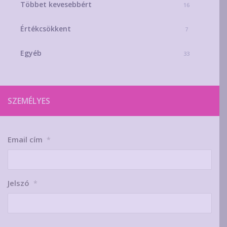
Többet kevesebbért
16
Értékcsökkent
7
Egyéb
33
SZEMÉLYES
Email cím
*
Jelszó
*