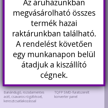
Az áruházunkban
Kosárba teszem
Nincs készleten
megvásárolható összes
Értesítésetek ha
termék hazai
újra elérhető
raktárunkban található.
A rendelést követően
egy munkanapon belül
átadjuk a kiszállító
cégnek.
Banándugó, rozsdamentes
TQFP SMD-furatszerelt
acél, csavaros rögzítéssel,
konverter panel
keresztcsatlakozással