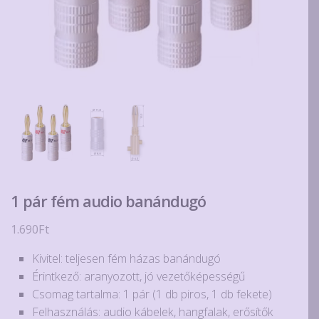
1 pár fém audio banándugó
1.690
Ft
Kivitel: teljesen fém házas banándugó
Érintkező: aranyozott, jó vezetőképességű
Csomag tartalma: 1 pár (1 db piros, 1 db fekete)
Felhasználás: audio kábelek, hangfalak, erősítők