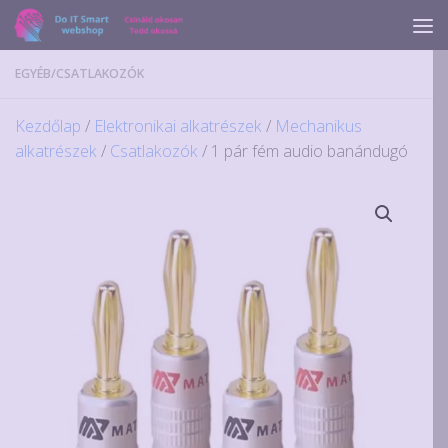
Skip to content
EGYÉB
/
CSATLAKOZÓK
Kezdőlap
/
Elektronikai alkatrészek
/
Mechanikus
alkatrészek
/
Csatlakozók
/ 1 pár fém audio banándugó