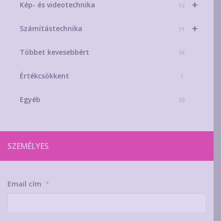
+
Kép- és videotechnika
12
+
Számítástechnika
11
Többet kevesebbért
16
Értékcsökkent
7
Egyéb
33
SZEMÉLYES
Email cím
*