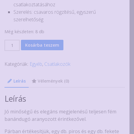
csatlakoztatásához
Szerelés: csavaros rögzítésű, egyszerű
szerelhetőség
Még készleten: 8 db
1
Kosárba teszem
pár
fém
Kategóriák:
Egyéb
,
Csatlakozók
audio
banándugó
mennyiség
Leírás
Vélemények (0)
Leírás
Jó minőségű és elegáns megjelenésű teljesen fém
banándugó aranyozott érintkezővel.
Párban értékesítjük, egy db. piros és egy db. fekete