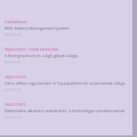
TUDÁSÁTADÁS
BMS: Battery Management System
2026.08.06.
TÁJÉKOZTATÓ
/
EGYÉB KATEGÓRIA
A lézergravírozó és -vágó gépek világa
2025.04.03.
TÁJÉKOZTATÓ
Okos otthon egyszerűen: A Tuya platform és eszközeinek világa
2025.03.20.
TÁJÉKOZTATÓ
Elektronikai alkatrész webáruház: A technológia szerelmeseinek
2025.03.12.