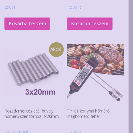
250
Ft
1.500
Ft
Kosárba teszem
Kosárba teszem
Akció!
Rozsdamentes acél hüvely
TP101 konyhai hőmérő
hőmérő szenzorhoz 3x20mm
maghőmérő fehér
Original
Current
189
Ft
160
Ft
1.700
Ft