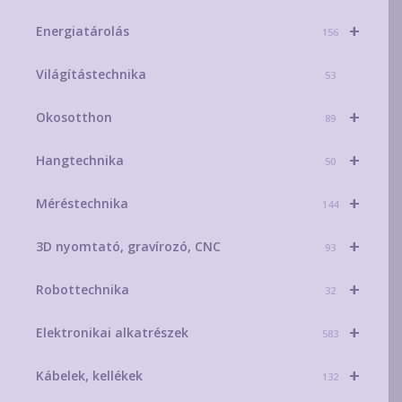
+
Energiatárolás
156
Világítástechnika
53
+
Okosotthon
89
+
Hangtechnika
50
+
Méréstechnika
144
+
3D nyomtató, gravírozó, CNC
93
+
Robottechnika
32
+
Elektronikai alkatrészek
583
+
Kábelek, kellékek
132