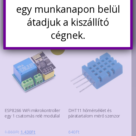
Original
Current
1.100
Ft
940
Ft
1.290
Ft
egy munkanapon belül
price
price
átadjuk a kiszállító
was:
is:
Kosárba teszem
Kosárba teszem
1.100Ft.
940Ft.
cégnek.
Akció!
ESP8266 WiFi mikrokontroller
DHT11 hőmérséklet és
egy 1 csatornás relé modullal
páratartalom mérő szenzor
Original
Current
1.860
Ft
1.430
Ft
640
Ft