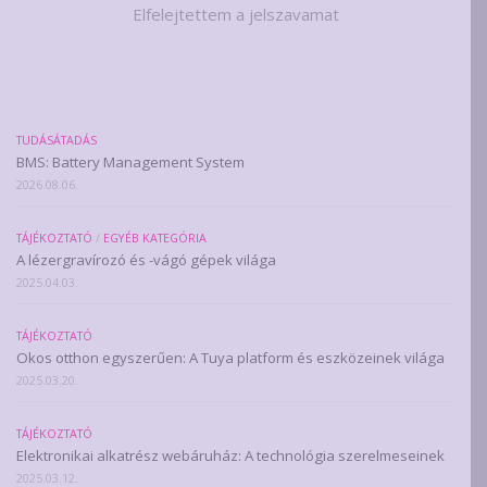
Elfelejtettem a jelszavamat
TUDÁSÁTADÁS
BMS: Battery Management System
2026.08.06.
TÁJÉKOZTATÓ
/
EGYÉB KATEGÓRIA
A lézergravírozó és -vágó gépek világa
2025.04.03.
TÁJÉKOZTATÓ
Okos otthon egyszerűen: A Tuya platform és eszközeinek világa
2025.03.20.
TÁJÉKOZTATÓ
Elektronikai alkatrész webáruház: A technológia szerelmeseinek
2025.03.12.