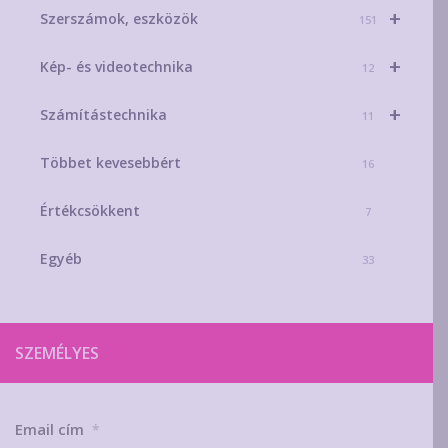
+
Szerszámok, eszközök
151
+
Kép- és videotechnika
12
+
Számítástechnika
11
Többet kevesebbért
16
Értékcsökkent
7
Egyéb
33
SZEMÉLYES
Email cím
*