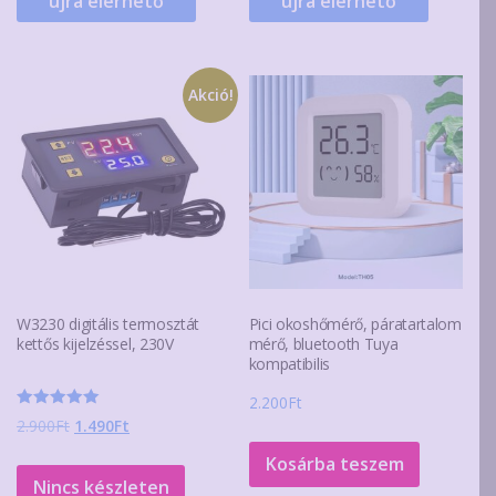
újra elérhető
újra elérhető
Akció!
W3230 digitális termosztát
Pici okoshőmérő, páratartalom
kettős kijelzéssel, 230V
mérő, bluetooth Tuya
kompatibilis
2.200
Ft
Értékelés:
Original
Current
2.900
Ft
1.490
Ft
5.00
/ 5
price
price
Kosárba teszem
was:
is:
Nincs készleten