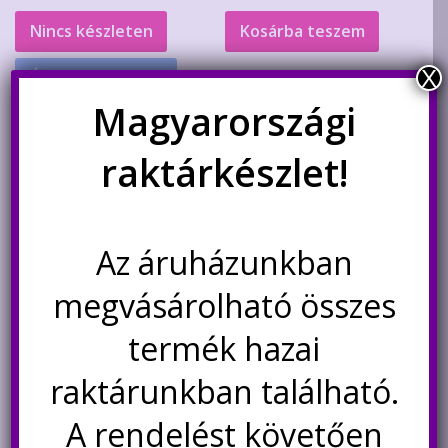
was:
is:
Nincs készleten
Kosárba teszem
5.900Ft.
4.400Ft.
X
Értesítésetek ha
újra elérhető
Magyarországi
raktárkészlet!
Akció!
Az áruházunkban
megvásárolható összes
termék hazai
raktárunkban található.
ESP-01S WiFi kommunikációs
DHT11 hőmérséklet és
modul 32 bites ESP8266-tal
páratartalom szenzor ESP-01-
A rendelést követően
hez