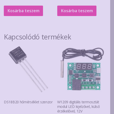
price
price
was:
is:
Kosárba teszem
Kosárba teszem
1.860Ft.
1.430Ft.
Kapcsolódó termékek
DS18B20 hőmérséklet szenzor
W1209 digitális termosztát
modul LED kijelzővel, külső
érzékelővel, 12V