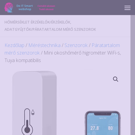
Skip to content
HŐMÉRSÉKLET ÉRZÉKELŐK
/
ÉRZÉKELŐK,
ADATGYŰJTŐK
/
PÁRATARTALOM MÉRŐ SZENZOROK
Kezdőlap
/
Méréstechnika
/
Szenzorok
/
Páratartalom
mérő szenzorok
/ Mini okoshőmérő higrométer WiFi-s,
Tuya kompatibilis