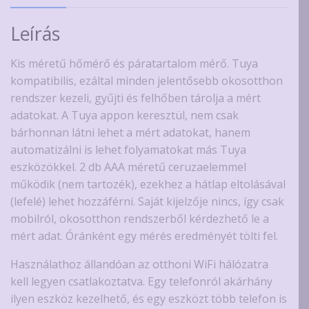
Leírás
Kis méretű hőmérő és páratartalom mérő. Tuya
kompatibilis, ezáltal minden jelentősebb okosotthon
rendszer kezeli, gyűjti és felhőben tárolja a mért
adatokat. A Tuya appon keresztül, nem csak
bárhonnan látni lehet a mért adatokat, hanem
automatizálni is lehet folyamatokat más Tuya
eszközökkel. 2 db AAA méretű ceruzaelemmel
működik (nem tartozék), ezekhez a hátlap eltolásával
(lefelé) lehet hozzáférni. Saját kijelzője nincs, így csak
mobilról, okosotthon rendszerből kérdezhető le a
mért adat. Óránként egy mérés eredményét tölti fel.
Használathoz állandóan az otthoni WiFi hálózatra
kell legyen csatlakoztatva. Egy telefonról akárhány
ilyen eszköz kezelhető, és egy eszközt több telefon is