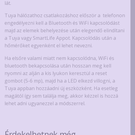
lát.
Tuya hálózathoz csatlakozáshoz először a telefonon
engedélyezni kell a Bluetooth és WiFi kapcsolódást
majd az elemek behelyezése után elegendő elindítani
a Tuya vagy SmartLife Appot. Kapcsolódás után a
hőmérőket egyenként el lehet nevezni.
Ha elsőre valami miatt nem kapcsolódna, WiFi és
bluetooth bekapcsolása után hosszan meg kell
nyomni az alján a kis lyukon keresztül a reset
gombot (5-6 mp), majd ha a LED elkezd villogni, a
Tuya appban hozzáadni új eszközként. Ha esetleg
magától így sem találja meg, akkor kézzel is hozzá
lehet adni ugyanezzel a módszerrel.
Érdekelhetnek még…