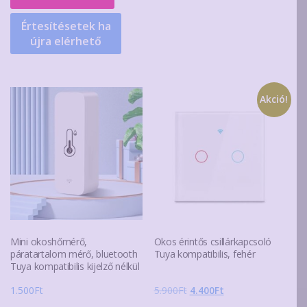
2.900Ft.
1.490Ft.
Értesítésetek ha
újra elérhető
Akció!
Mini okoshőmérő,
Okos érintős csillárkapcsoló
páratartalom mérő, bluetooth
Tuya kompatibilis, fehér
Tuya kompatibilis kijelző nélkül
Original
Current
1.500
Ft
5.900
Ft
4.400
Ft
price
price