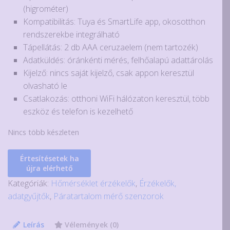
(higrométer)
Kompatibilitás: Tuya és SmartLife app, okosotthon
rendszerekbe integrálható
Tápellátás: 2 db AAA ceruzaelem (nem tartozék)
Adatküldés: óránkénti mérés, felhőalapú adattárolás
Kijelző: nincs saját kijelző, csak appon keresztül
olvasható le
Csatlakozás: otthoni WiFi hálózaton keresztül, több
eszköz és telefon is kezelhető
Nincs több készleten
Értesítésetek ha
újra elérhető
Kategóriák:
Hőmérséklet érzékelők
,
Érzékelők,
adatgyűjtők
,
Páratartalom mérő szenzorok
Leírás
Vélemények (0)