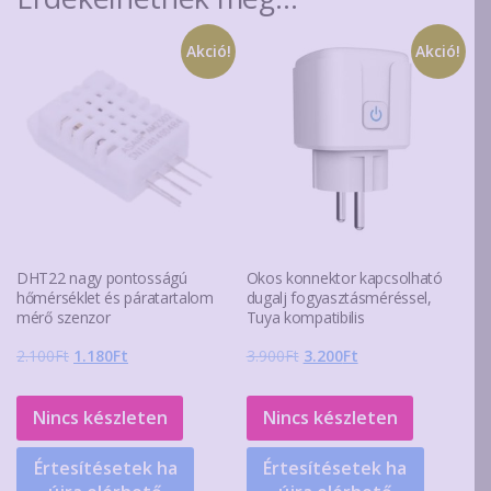
Akció!
Akció!
DHT22 nagy pontosságú
Okos konnektor kapcsolható
hőmérséklet és páratartalom
dugalj fogyasztásméréssel,
mérő szenzor
Tuya kompatibilis
Original
Current
Original
Current
2.100
Ft
1.180
Ft
3.900
Ft
3.200
Ft
price
price
price
price
was:
is:
was:
is:
Nincs készleten
Nincs készleten
2.100Ft.
1.180Ft.
3.900Ft.
3.200Ft.
Értesítésetek ha
Értesítésetek ha