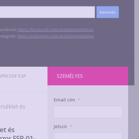
acebook:
https://facebook.com/doitsmartwebshop
nstagram:
https://instagram.com/doitsmartwebshop
SZEMÉLYES
SPRESSIF ESP
Email cím
*
séklet és
Jelszó
*
et és
zor ESP-01-