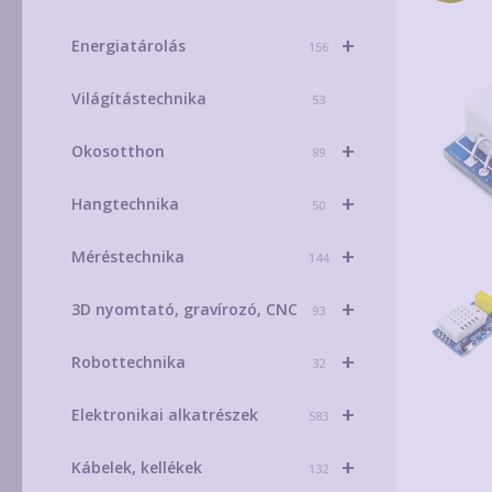
+
Energiatárolás
156
Világítástechnika
53
+
Okosotthon
89
+
Hangtechnika
50
+
Méréstechnika
144
+
3D nyomtató, gravírozó, CNC
93
+
Robottechnika
32
+
Elektronikai alkatrészek
583
+
Kábelek, kellékek
132