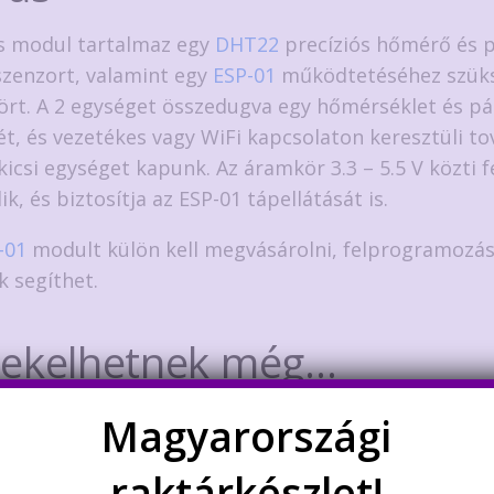
is modul tartalmaz egy
DHT22
precíziós hőmérő és 
zenzort, valamint egy
ESP-01
működtetéséhez szük
rt. A 2 egységet összedugva egy hőmérséklet és p
t, és vezetékes vagy WiFi kapcsolaton keresztüli t
kicsi egységet kapunk. Az áramkör 3.3 – 5.5 V közti f
k, és biztosítja az ESP-01 tápellátását is.
-01
modult külön kell megvásárolni, felprogramoz
k segíthet.
dekelhetnek még…
Magyarországi
Akció!
Akció!
raktárkészlet!