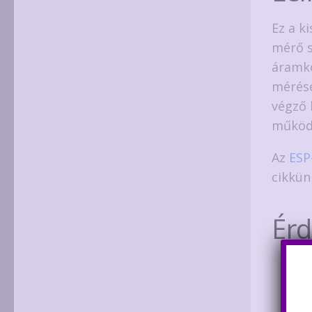
Ez a k
mérő s
áramkö
mérésé
végző 
működi
Az
ESP
cikkün
Ér