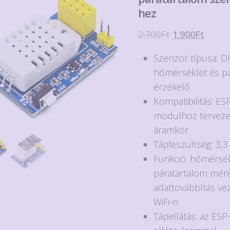
hez
Original
Curre
2.700
Ft
1.900
Ft
price
price
Szenzor típusa: D
was:
is:
hőmérséklet és p
2.700Ft.
1.900F
érzékelő
Kompatibilitás: ES
modulhoz tervezet
áramkör
Tápfeszültség: 3,3
Funkció: hőmérsék
páratartalom mér
adattovábbítás ve
WiFi-n
Tápellátás: az ESP