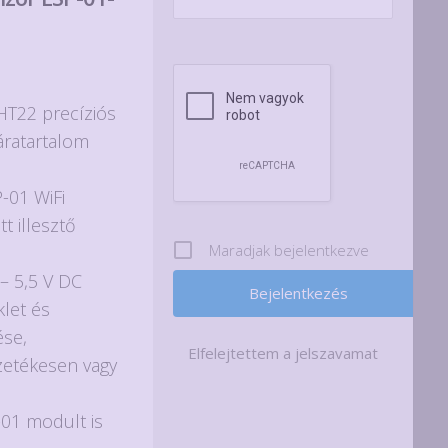
nt
HT22 precíziós
áratartalom
t.
P-01 WiFi
t illesztő
Maradjak bejelentkezve
 – 5,5 V DC
let és
ése,
Elfelejtettem a jelszavamat
zetékesen vagy
-01 modult is