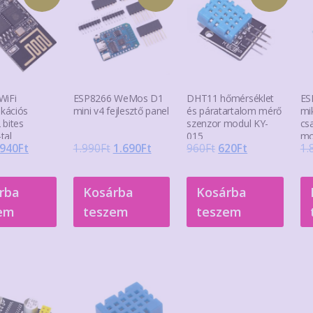
WiFi
ESP8266 WeMos D1
DHT11 hőmérséklet
ES
kációs
mini v4 fejlesztő panel
és páratartalom mérő
mi
 bites
szenzor modul KY-
cs
tal
015
mo
Original
Current
Original
Current
Original
Current
940
Ft
1.990
Ft
1.690
Ft
960
Ft
620
Ft
1.
price
price
price
price
price
price
was:
is:
was:
is:
was:
is:
rba
Kosárba
Kosárba
1.100Ft.
940Ft.
1.990Ft.
1.690Ft.
960Ft.
620Ft.
em
teszem
teszem