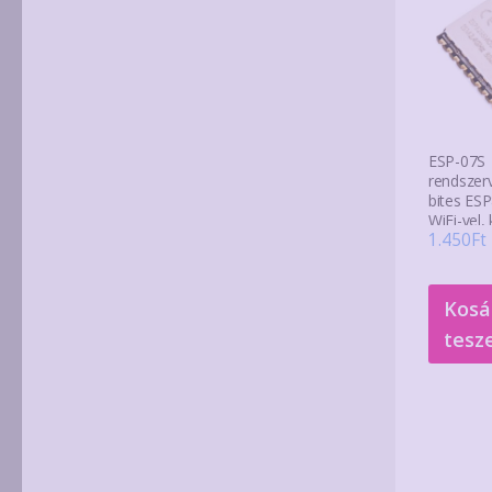
ESP-07S
rendszer
bites ESP
WiFi-vel, 
1.450
Ft
Kosá
tesz