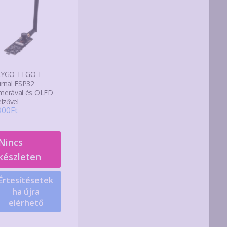
LYGO TTGO T-
urnal ESP32
merával és OLED
elzővel
900
Ft
Nincs
készleten
Értesítésetek
ha újra
elérhető