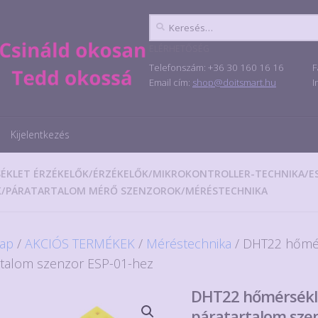
Keresés:
ELÉRHETŐSÉG
Telefonszám: +36 30 160 16 16
F
Email cím:
shop@doitsmart.hu
I
Kijelentkezés
ÉKLET ÉRZÉKELŐK
/
ÉRZÉKELŐK
/
MIKROKONTROLLER-TECHNIKA
/
E
K
/
PÁRATARTALOM MÉRŐ SZENZOROK
/
MÉRÉSTECHNIKA
ap
/
AKCIÓS TERMÉKEK
/
Méréstechnika
/ DHT22 hőmér
rtalom szenzor ESP-01-hez
DHT22 hőmérsékl
páratartalom szen