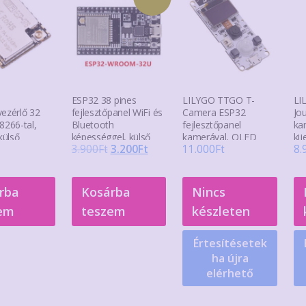
ESP32 38 pines
LILYGO TTGO T-
LI
vezérlő 32
fejlesztőpanel WiFi és
Camera ESP32
Jo
8266-tal,
Bluetooth
fejlesztőpanel
ka
külső
képességgel, külső
kamerával, OLED
kij
Original
Current
3.900
Ft
3.200
Ft
11.000
Ft
8.
antenna csatlakozóval
antennacsatlakozóval
kijelzővel és
mozgásérzékelővel
price
price
was:
is:
rba
Kosárba
Nincs
3.900Ft.
3.200Ft.
em
teszem
készleten
Értesítésetek
ha újra
elérhető