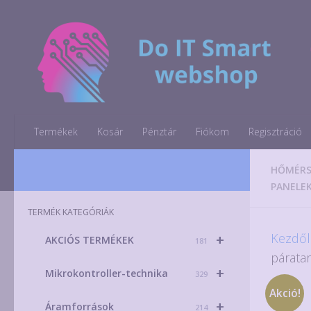
Skip to content
Termékek
Kosár
Pénztár
Fiókom
Regisztráció
HŐMÉRS
PANELE
TERMÉK KATEGÓRIÁK
Kezdől
+
AKCIÓS TERMÉKEK
181
párata
+
Mikrokontroller-technika
329
Akció!
+
Áramforrások
214