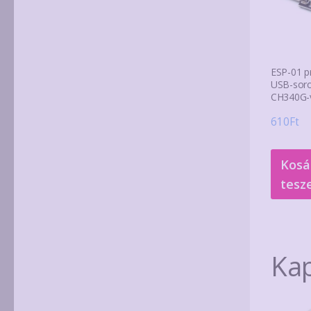
ESP-01 
USB-soro
CH340G-v
610
Ft
Kosá
tesz
Ka