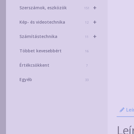
+
Szerszámok, eszközök
151
+
Kép- és videotechnika
12
+
Számítástechnika
11
Többet kevesebbért
16
Értékcsökkent
7
Egyéb
33
Leí
Leí