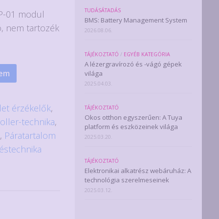
TUDÁSÁTADÁS
SP-01 modul
BMS: Battery Management System
, nem tartozék
2026.08.06.
TÁJÉKOZTATÓ
/
EGYÉB KATEGÓRIA
A lézergravírozó és -vágó gépek
zem
világa
2025.04.03.
et érzékelők
,
TÁJÉKOZTATÓ
Okos otthon egyszerűen: A Tuya
oller-technika
,
platform és eszközeinek világa
k
,
Páratartalom
2025.03.20.
éstechnika
TÁJÉKOZTATÓ
Elektronikai alkatrész webáruház: A
technológia szerelmeseinek
2025.03.12.