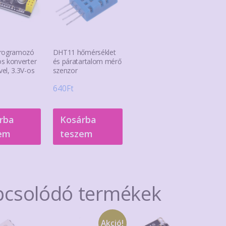
programozó
DHT11 hőmérséklet
s konverter
és páratartalom mérő
el, 3.3V-os
szenzor
640
Ft
rba
Kosárba
em
teszem
pcsolódó termékek
Akció!