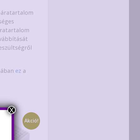
páratartalom
séges
áratartalom
ovábbítását
eszültségről
ásában
ez
a
X
Akció!