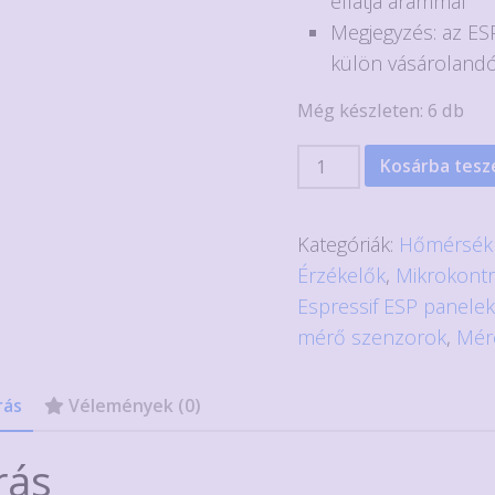
ellátja árammal
Megjegyzés: az E
külön vásárolandó
Még készleten: 6 db
DHT22
Kosárba tes
hőmérséklet
és
Kategóriák:
Hőmérsékl
páratartalom
Érzékelők
,
Mikrokontr
szenzor
Espressif ESP panele
ESP-
mérő szenzorok
,
Mér
01-
hez
rás
Vélemények (0)
mennyiség
rás