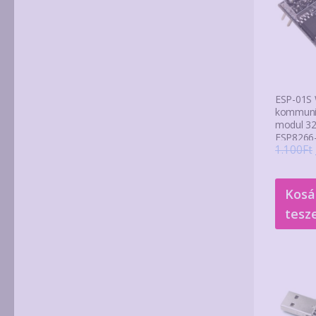
ESP-01S 
kommuni
modul 32
ESP8266-
1.100
Ft
Kosá
tesz