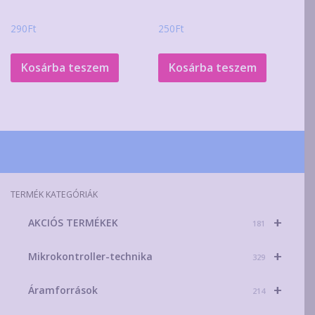
290
Ft
250
Ft
Kosárba teszem
Kosárba teszem
TERMÉK KATEGÓRIÁK
+
AKCIÓS TERMÉKEK
181
+
Mikrokontroller-technika
329
+
Áramforrások
214