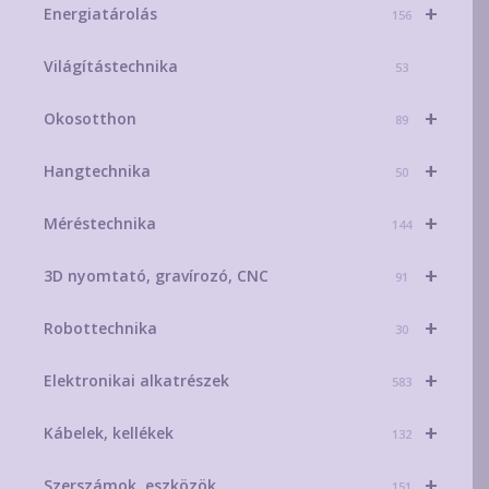
+
Energiatárolás
156
Világítástechnika
53
+
Okosotthon
89
+
Hangtechnika
50
+
Méréstechnika
144
+
3D nyomtató, gravírozó, CNC
91
+
Robottechnika
30
+
Elektronikai alkatrészek
583
+
Kábelek, kellékek
132
+
Szerszámok, eszközök
151