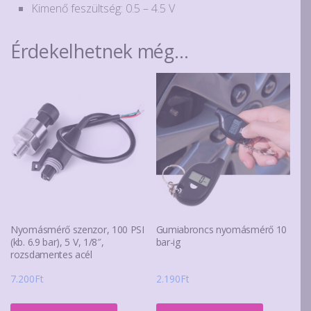
Kimenő feszültség: 0.5 – 4.5 V
Érdekelhetnek még…
Nyomásmérő szenzor, 100 PSI
Gumiabroncs nyomásmérő 10
(kb. 6.9 bar), 5 V, 1/8″,
bar-ig
rozsdamentes acél
7.200
Ft
2.190
Ft