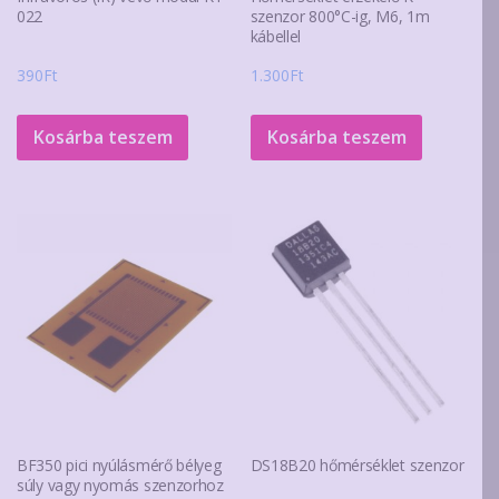
022
szenzor 800°C-ig, M6, 1m
kábellel
390
Ft
1.300
Ft
Kosárba teszem
Kosárba teszem
BF350 pici nyúlásmérő bélyeg
DS18B20 hőmérséklet szenzor
súly vagy nyomás szenzorhoz