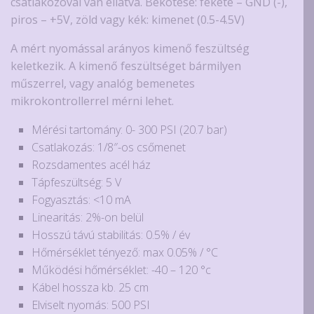
csatlakozóval van ellátva. Bekötése: fekete – GND (-),
piros – +5V, zöld vagy kék: kimenet (0.5-4.5V)
A mért nyomással arányos kimenő feszültség
keletkezik. A kimenő feszültséget bármilyen
műszerrel, vagy analóg bemenetes
mikrokontrollerrel mérni lehet.
Mérési tartomány: 0- 300 PSI (20.7 bar)
Csatlakozás: 1/8″-os csőmenet
Rozsdamentes acél ház
Tápfeszültség: 5 V
Fogyasztás: <10 mA
Linearitás: 2%-on belül
Hosszú távú stabilitás: 0.5% / év
Hőmérséklet tényező: max 0.05% / °C
Működési hőmérséklet: -40 – 120 °c
Kábel hossza kb. 25 cm
Elviselt nyomás: 500 PSI