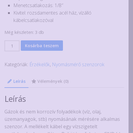
Menetcsatlakozás: 1/8″
Kivitel: rozsdamentes acél ház, vízálló
kábelcsatlakozóval
Még készleten: 3 db
Nyomásmérő
Kosárba teszem
szenzor,
300
Kategóriák:
Érzékelők
,
Nyomásmérő szenzorok
PSI
(kb.
20
Leírás
Vélemények (0)
bar),
5
Leírás
V,
1/8",
Gázok és nem korrozív folyadékok (víz, olaj,
rozsdamentes
üzemanyagok, stb) nyomásának mérésére alkalmas
acél
szenzor. A mellékelt kábel egy vízszigetelt
mennyiség