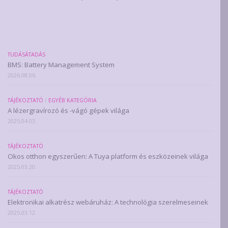
TUDÁSÁTADÁS
BMS: Battery Management System
2026.08.06.
TÁJÉKOZTATÓ
/
EGYÉB KATEGÓRIA
A lézergravírozó és -vágó gépek világa
2025.04.03.
TÁJÉKOZTATÓ
Okos otthon egyszerűen: A Tuya platform és eszközeinek világa
2025.03.20.
TÁJÉKOZTATÓ
Elektronikai alkatrész webáruház: A technológia szerelmeseinek
2025.03.12.