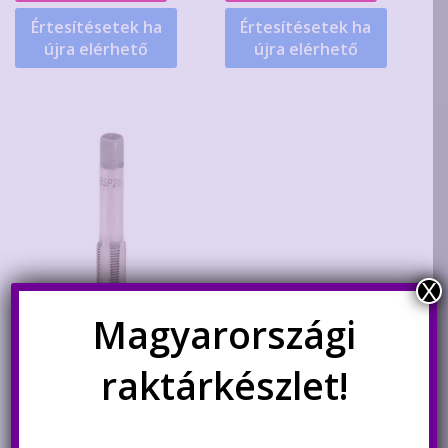
Értesítésetek ha
Értesítésetek ha
újra elérhető
újra elérhető
X
Magyarországi
1/8″-os HSS menetfúró
raktárkészlet!
2.200
Ft