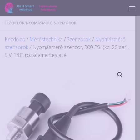
Skip to content
ÉRZÉKELŐK
/
NYOMÁSMÉRŐ SZENZOROK
Kezdőlap
/
Méréstechnika
/
Szenzorok
/
Nyomásmérő
szenzorok
/ Nyomásmérő szenzor, 300 PSI (kb. 20 bar),
5 V, 1/8″, rozsdamentes acél