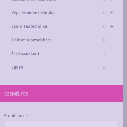
+
Kép- és videotechnika
12
+
Számítástechnika
11
Többet kevesebbért
16
Értékcsökkent
7
Egyéb
33
SZEMÉLYES
Email cím
*