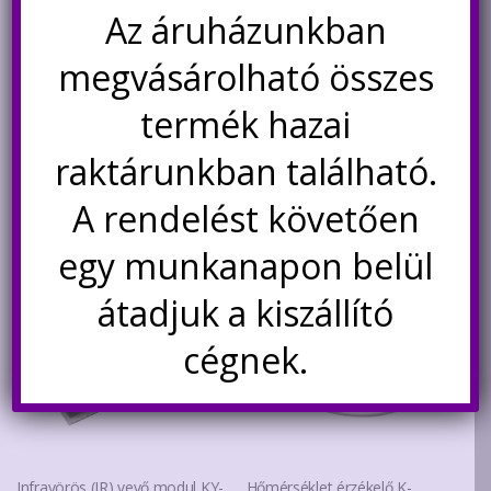
Az áruházunkban
Nincs készleten
megvásárolható összes
Értesítésetek ha
újra elérhető
termék hazai
raktárunkban található.
Kapcsolódó termékek
A rendelést követően
egy munkanapon belül
átadjuk a kiszállító
cégnek.
Infravörös (IR) vevő modul KY-
Hőmérséklet érzékelő K-