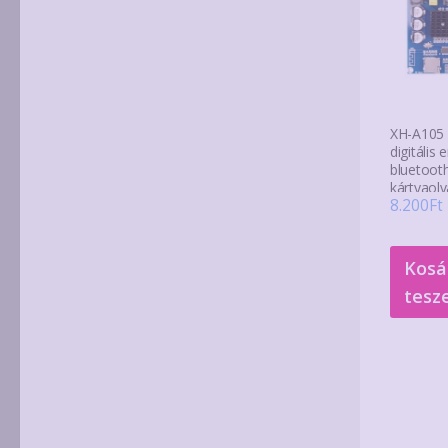
XH-A105
digitális
bluetooth
kártyaolv
8.200
Ft
Kosá
tesz