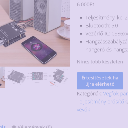
6.000
Ft
Teljesítmény: kb.
Bluetooth: 5.0
Vezérlő IC: CS86x
Hangzásszabályzá
hangerő és hangsz
Nincs több készleten
Értesítésetek ha
újra elérhető
Kategóriák:
Végfok pa
Teljesítmény erősítők
vevők
rás
Vélemények (0)