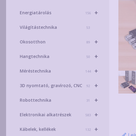
+
Energiatárolás
156
Világítástechnika
53
+
Okosotthon
89
+
Hangtechnika
50
+
Méréstechnika
144
+
3D nyomtató, gravírozó, CNC
92
+
Robottechnika
31
+
Elektronikai alkatrészek
583
+
Kábelek, kellékek
132
Leí