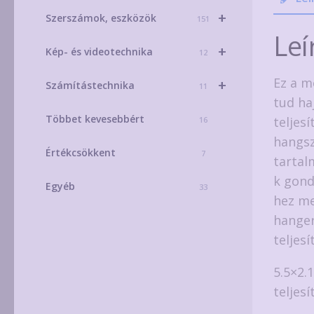
+
Szerszámok, eszközök
151
Leí
+
Kép- és videotechnika
12
Ez a m
+
Számítástechnika
11
tud ha
Többet kevesebbért
teljes
16
hangsz
Értékcsökkent
7
tartal
k gond
Egyéb
33
hez me
hanger
teljes
5.5×2.
teljes