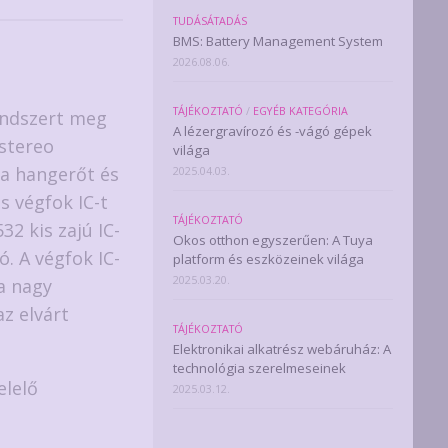
TUDÁSÁTADÁS
BMS: Battery Management System
2026.08.06.
TÁJÉKOZTATÓ
/
EGYÉB KATEGÓRIA
endszert meg
A lézergravírozó és -vágó gépek
stereo
világa
 a hangerőt és
2025.04.03.
s végfok IC-t
TÁJÉKOZTATÓ
2 kis zajú IC-
Okos otthon egyszerűen: A Tuya
. A végfok IC-
platform és eszközeinek világa
2025.03.20.
a nagy
z elvárt
TÁJÉKOZTATÓ
Elektronikai alkatrész webáruház: A
technológia szerelmeseinek
elelő
2025.03.12.