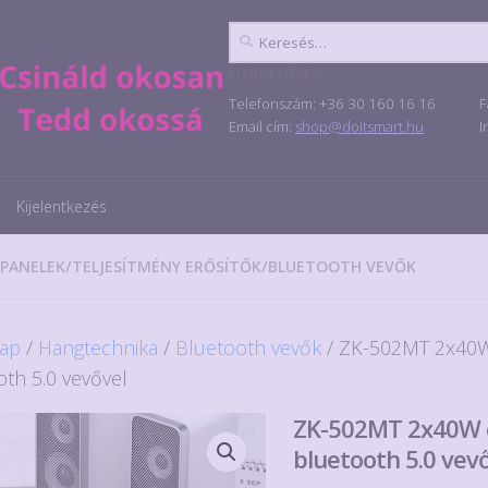
Keresés:
ELÉRHETŐSÉG
Telefonszám: +36 30 160 16 16
F
Email cím:
shop@doitsmart.hu
I
Kijelentkezés
 PANELEK
/
TELJESÍTMÉNY ERŐSÍTŐK
/
BLUETOOTH VEVŐK
ap
/
Hangtechnika
/
Bluetooth vevők
/ ZK-502MT 2x40W
oth 5.0 vevővel
ZK-502MT 2x40W 
bluetooth 5.0 vev