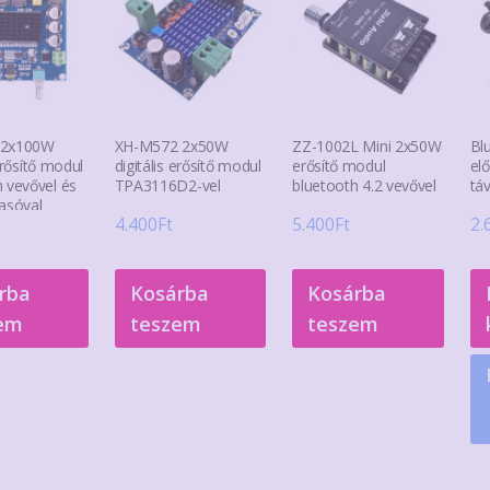
 2x100W
XH-M572 2x50W
ZZ-1002L Mini 2x50W
Bl
 erősítő modul
digitális erősítő modul
erősítő modul
el
 vevővel és
TPA3116D2-vel
bluetooth 4.2 vevővel
táv
asóval
4.400
Ft
5.400
Ft
2.
rba
Kosárba
Kosárba
em
teszem
teszem