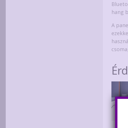
Blueto
hang b
A pane
ezekke
haszná
csoma
Ér