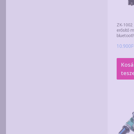
ZK-1002 
erősítő 
bluetooth
10.900
F
Kosá
tesz