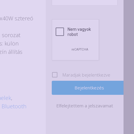
 2x40W sztereó
x sorozat
s: külön
ín állítás
Maradjak bejelentkezve
nelek
,
,
Bluetooth
Elfelejtettem a jelszavamat