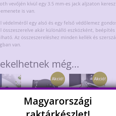
oth vevőjén kívül egy 3.5 mm-es jack aljzaton keresz
emenete is van.
l védelméről egy alsó és egy felső védőlemez gondo
l összeszerelve akár különálló eszközként, beépítés 
lható. Az összeszereléshez minden kellék és szersz
gban van.
dekelhetnek még…
Akció!
Akció!
Magyarországi
raktárkészlet!