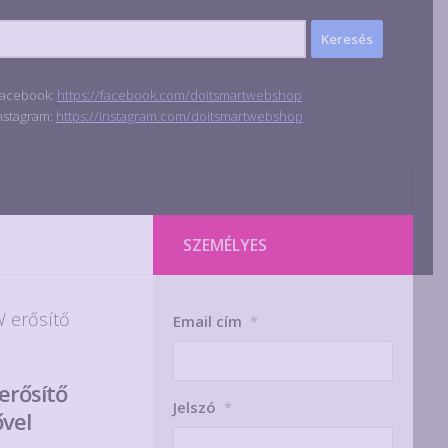
acebook:
https://facebook.com/doitsmartwebshop
nstagram:
https://instagram.com/doitsmartwebshop
SZEMÉLYES
 erősítő
Email cím
*
erősítő
Jelszó
*
ővel