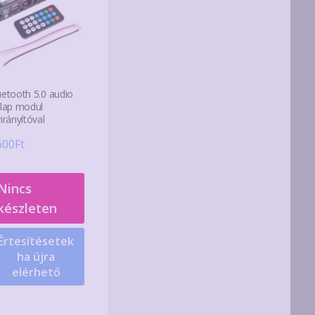
uetooth 5.0 audio
őlap modul
irányítóval
600
Ft
Nincs
készleten
Értesítésetek
ha újra
elérhető