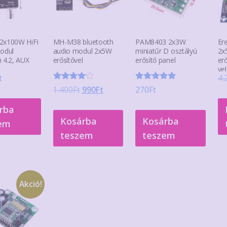
2x100W HiFi
MH-M38 bluetooth
PAM8403 2x3W
Er
modul
audio modul 2x5W
miniatűr D osztályú
2x
 4.2, AUX
erősítővel
erősítő panel
er
vel
t
4.
Értékelés:
Értékelés:
Original
Current
1.400
Ft
990
Ft
270
Ft
4.00
5.00
/ 5
price
price
/ 5
rba
was:
is:
Kosárba
Kosárba
em
1.400Ft.
990Ft.
teszem
teszem
Akció!