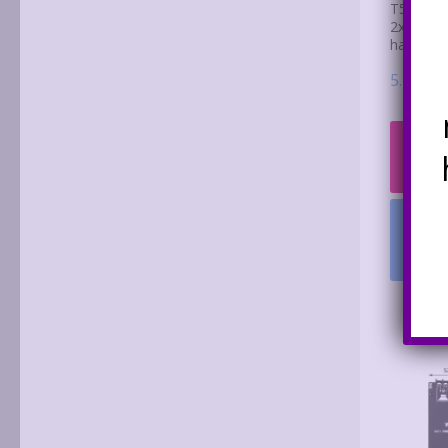
T50L Blu
2x40W er
hangszín
5.400
Ft
Ninc
kész
Értes
ha
el