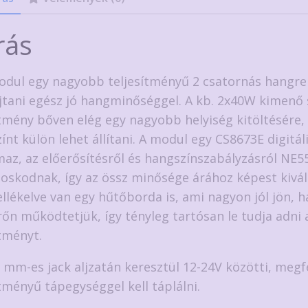
rás
odul egy nagyobb teljesítményű 2 csatornás hangr
jtani egész jó hangminőséggel. A kb. 2x40W kimenő 
ítmény bőven elég egy nagyobb helyiség kitöltésére,
ínt külön lehet állítani. A modul egy CS8673E digitáli
maz, az előerősítésről és hangszínszabályzásról NE553
oskodnak, így az össz minősége árához képest kiváló
llékelve van egy hűtőborda is, ami nagyon jól jön, h
őn működtetjük, így tényleg tartósan le tudja adni a
ítményt.
1 mm-es jack aljzatán keresztül 12-24V közötti, megf
ítményű tápegységgel kell táplálni.