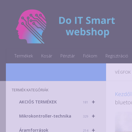
Skip to content
Termékek
Kosár
Pénztár
Fiókom
Regisztráció
VÉGFOK
TERMÉK KATEGÓRIÁK
Kezdől
+
blueto
AKCIÓS TERMÉKEK
181
+
Mikrokontroller-technika
329
+
Áramforrások
214