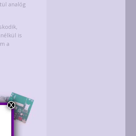
tül analóg
skodik,
nélkül is
ám a
X