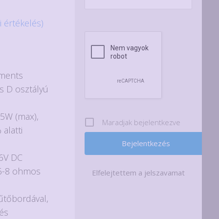
i értékelés)
uments
s D osztályú
15W (max),
Maradjak bejelentkezve
 alatti
26V DC
: 6-8 ohmos
Elfelejtettem a jelszavamat
űtőbordával,
és