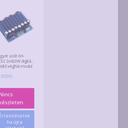
gyot szól! XH-
52 2x420W digitális
ősítő végfok modul
.900
Ft
Nincs
készleten
Értesítésetek
ha újra