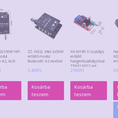
2x100W HiFi
ZZ-1002L Mini 2x50W
XH-M189 D osztályú
Na
modul
erősítő modul
erősítő
M2
 4.2, AUX
bluetooth 4.2 vevővel
hangerőszabályzóval
er
TPA3116D2-vel,
t
5.400
Ft
2.900
Ft
33
2x50w
rba
Kosárba
Kosárba
em
teszem
teszem