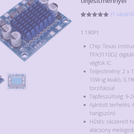
teljesítménnyel
(
1
vásárló
Értékelés
1
5.00
az 5-
1.190
Ft
ből,
értékelés
alapján
Chip: Texas Instr
TPA3110D2 digitáli
végfok IC
Teljesítmény: 2 x 
10W-ig kiváló, 0,1%
torzítással
Tápfeszültség: 9-
Ajánlott terhelés
hangszóró
Hűtés: rászerelt h
alacsony meleged