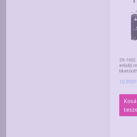
ZK-1002 
erősítő 
bluetooth
10.900
F
Kosá
tesz