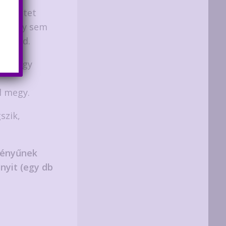
ajszintet
még így sem
em tud.
ló, vagy
l megy.
szik,
tményűnek
nyit (egy db