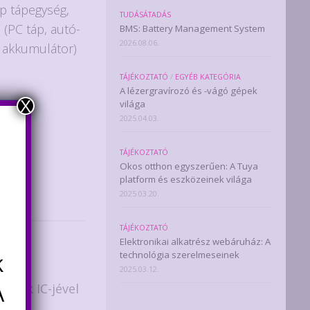
op tápegység,
TUDÁSÁTADÁS
 (PC táp, autó-
BMS: Battery Management System
2026.08.06.
 akkumulátor)
TÁJÉKOZTATÓ
/
EGYÉB KATEGÓRIA
A lézergravírozó és -vágó gépek
X
világa
zem
2025.04.03.
TÁJÉKOZTATÓ
elek
Okos otthon egyszerűen: A Tuya
platform és eszközeinek világa
2025.03.20.
TÁJÉKOZTATÓ
Elektronikai alkatrész webáruház: A
k
technológia szerelmeseinek
2025.03.12.
A
égfok IC-jével
20V