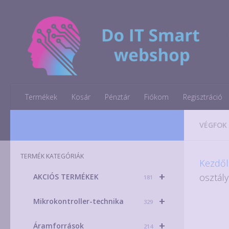
Skip to content
Termékek
Kosár
Pénztár
Fiókom
Regisztráció
VÉGFOK
TERMÉK KATEGÓRIÁK
Kezdől
+
osztál
AKCIÓS TERMÉKEK
181
+
Mikrokontroller-technika
329
+
Áramforrások
214