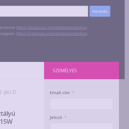
acebook:
https://facebook.com/doitsmartwebshop
nstagram:
https://instagram.com/doitsmartwebshop
SZEMÉLYES
 pici D
Email cím
*
ztályú
Jelszó
*
x 15W