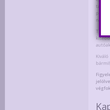
tápfesz
produk
nagy, 
Tápfes
kisebb
autóak
Kiváló
bármil
Figyel
jelölve
végfok
Ka