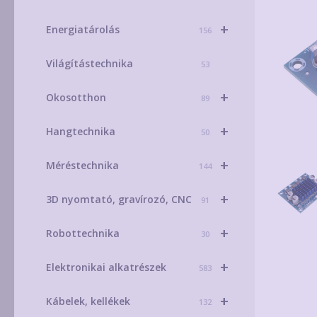
+
Energiatárolás
156
Világítástechnika
53
+
Okosotthon
89
+
Hangtechnika
50
+
Méréstechnika
144
+
3D nyomtató, gravírozó, CNC
91
+
Robottechnika
30
+
Elektronikai alkatrészek
583
+
Kábelek, kellékek
132