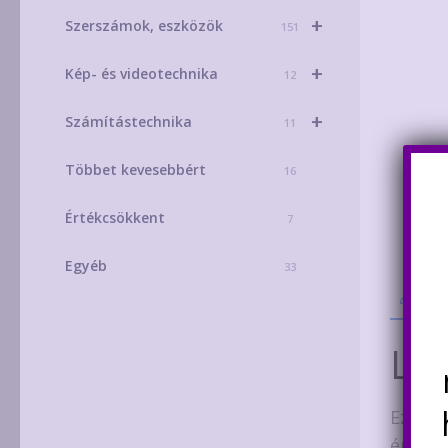
+
Szerszámok, eszközök
151
+
Kép- és videotechnika
12
+
Számítástechnika
11
Többet kevesebbért
16
Értékcsökkent
7
Egyéb
33
Leí
Leí
Ez a p
épült.