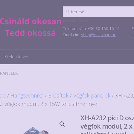
Keresés:
ELÉRHETŐSÉG
Telefonszám: +36 30 160 16 16
F
Email cím:
shop@doitsmart.hu
I
Kijelentkezés
 PANELEK
ap
/
Hangtechnika
/
Erősítők
/
Végfok panelek
/ XH-A232
yú végfok modul, 2 x 15W teljesítménnyel
XH-A232 pici D os
végfok modul, 2 