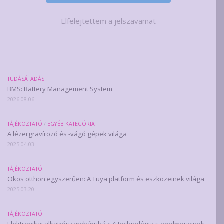
Elfelejtettem a jelszavamat
TUDÁSÁTADÁS
BMS: Battery Management System
2026.08.06.
TÁJÉKOZTATÓ
/
EGYÉB KATEGÓRIA
A lézergravírozó és -vágó gépek világa
2025.04.03.
TÁJÉKOZTATÓ
Okos otthon egyszerűen: A Tuya platform és eszközeinek világa
2025.03.20.
TÁJÉKOZTATÓ