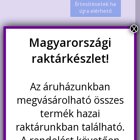
Értesítésetek ha
újra elérhető
X
Akció!
Magyarországi
raktárkészlet!
Az áruházunkban
megvásárolható összes
ZNTER AAA Li-ion 1.5V USB-C
tölthető elem, 600mAh
termék hazai
raktárunkban található.
Original
Current
2.990
Ft
2.200
Ft
price
price
was:
is: