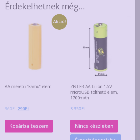
Érdekelhetnek még…
Akció!
AA méretű “kamu” elem
ZNTER AA Li-ion 1.5V
microUSB tölthető elem,
1700mAh
Original
Current
360
Ft
290
Ft
3.350
Ft
price
price
was:
is:
Kosárba teszem
Nincs készleten
360Ft.
290Ft.