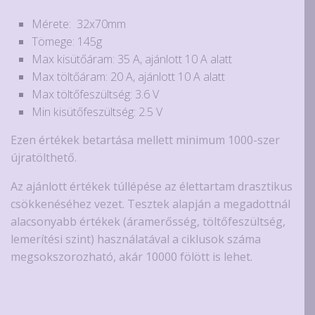
Mérete: 32x70mm
Tömege: 145g
Max kisütőáram: 35 A, ajánlott 10 A alatt
Max töltőáram: 20 A, ajánlott 10 A alatt
Max töltőfeszültség: 3.6 V
Min kisütőfeszültség: 2.5 V
Ezen értékek betartása mellett minimum 1000-szer
újratölthető.
Az ajánlott értékek túllépése az élettartam drasztikus
csökkenéséhez vezet. Tesztek alapján a megadottnál
alacsonyabb értékek (áramerősség, töltőfeszültség,
lemerítési szint) használatával a ciklusok száma
megsokszorozható, akár 10000 fölött is lehet.