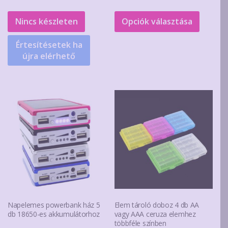
290Ft
Ennek
-
a
Nincs készleten
Opciók választása
990Ft
termék
Értesítésetek ha
több
újra elérhető
variáció
van.
A
változa
a
terméko
választ
ki
Napelemes powerbank ház 5
Elem tároló doboz 4 db AA
db 18650-es akkumulátorhoz
vagy AAA ceruza elemhez
többféle színben