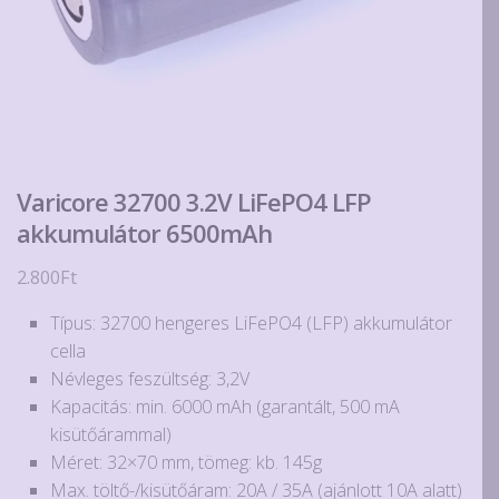
Varicore 32700 3.2V LiFePO4 LFP
akkumulátor 6500mAh
2.800
Ft
Típus: 32700 hengeres LiFePO4 (LFP) akkumulátor
cella
Névleges feszültség: 3,2V
Kapacitás: min. 6000 mAh (garantált, 500 mA
kisütőárammal)
Méret: 32×70 mm, tömeg: kb. 145g
Max. töltő-/kisütőáram: 20A / 35A (ajánlott 10A alatt)