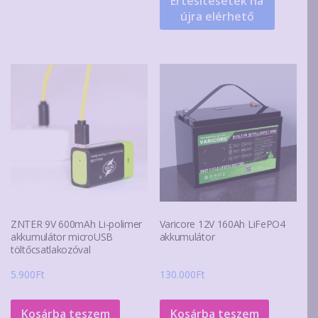
Értesítésetek ha
újra elérhető
ZNTER 9V 600mAh Li-polimer
Varicore 12V 160Ah LiFePO4
akkumulátor microUSB
akkumulátor
töltőcsatlakozóval
5.900
Ft
130.000
Ft
Kosárba teszem
Kosárba teszem