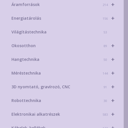
+
Áramforrások
214
+
Energiatárolás
156
Világítástechnika
53
+
Okosotthon
89
+
Hangtechnika
50
+
Méréstechnika
144
+
3D nyomtató, gravírozó, CNC
91
+
Robottechnika
30
+
Elektronikai alkatrészek
583
+
Kábelek, kellékek