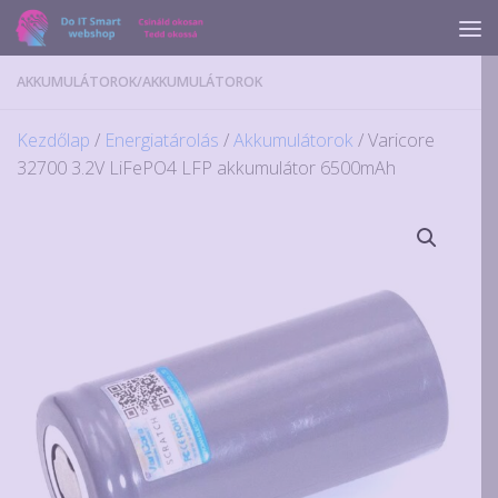
Skip to content
AKKUMULÁTOROK
/
AKKUMULÁTOROK
Kezdőlap
/
Energiatárolás
/
Akkumulátorok
/ Varicore
32700 3.2V LiFePO4 LFP akkumulátor 6500mAh