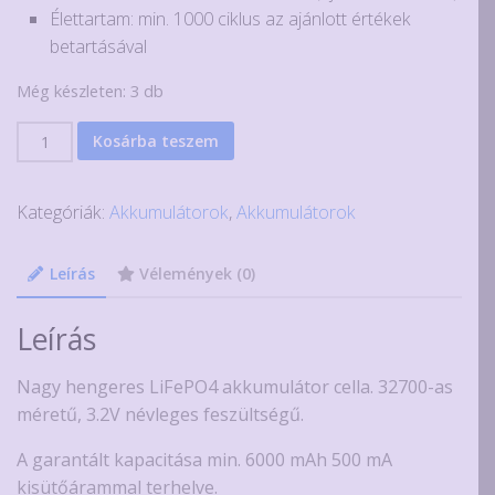
Élettartam: min. 1000 ciklus az ajánlott értékek
betartásával
Még készleten: 3 db
Varicore
Kosárba teszem
32700
3.2V
Kategóriák:
Akkumulátorok
,
Akkumulátorok
LiFePO4
LFP
akkumulátor
Leírás
Vélemények (0)
6500mAh
mennyiség
Leírás
Nagy hengeres LiFePO4 akkumulátor cella. 32700-as
méretű, 3.2V névleges feszültségű.
A garantált kapacitása min. 6000 mAh 500 mA
kisütőárammal terhelve.