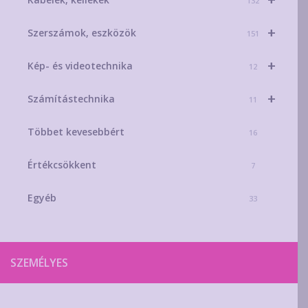
132
+
Szerszámok, eszközök
151
+
Kép- és videotechnika
12
+
Számítástechnika
11
Többet kevesebbért
16
Értékcsökkent
7
Egyéb
33
SZEMÉLYES