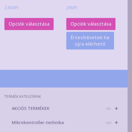
2.900
Ft
290
Ft
Ennek
Ennek
a
a
Opciók választása
Opciók választása
terméknek
termék
Értesítésetek ha
több
több
újra elérhető
variációja
variáció
van.
van.
A
A
változatok
változa
a
a
termékoldalon
terméko
választhatók
választ
TERMÉK KATEGÓRIÁK
ki
ki
+
AKCIÓS TERMÉKEK
181
+
Mikrokontroller-technika
329