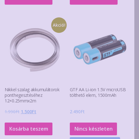
Akció!
Nikkel szalag akkumulátorok
GTF AA Li-ion 1.5V microUSB
ponthegesztéséhez
tölthető elem, 1500mAh
12×0.25mmx2m
Original
Current
1.990
Ft
1.500
Ft
2.490
Ft
price
price
was:
is:
Kosárba teszem
Nincs készleten
1.990Ft.
1.500Ft.