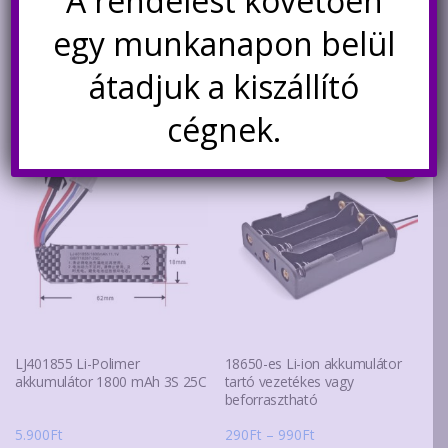
A rendelést követően
Kosárba teszem
2.990Ft.
2.200Ft.
egy munkanapon belül
átadjuk a kiszállító
Kapcsolódó termékek
cégnek.
Akció!
LJ401855 Li-Polimer
18650-es Li-ion akkumulátor
akkumulátor 1800 mAh 3S 25C
tartó vezetékes vagy
beforrasztható
Ártartomány:
5.900
Ft
290
Ft
–
990
Ft