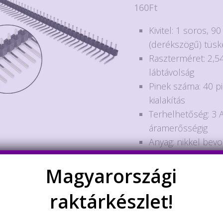
160
Ft
Kivitel: 1 soros, 9
(derékszögű) tüsk
Raszterméret: 2,
lábtávolság
Pinek száma: 40 pi
kialakítás
Terhelhetőség: 3 
áramerősségig
Anyag: nikkel bev
Felhasználás: NYÁ
Magyarországi
fejlesztőpanelek 
forrasztható kivite
raktárkészlet!
Nincs több készleten