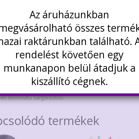
Értesítésetek ha
Az áruházunkban
újra elérhető
Kategória:
Mechanikus
megvásárolható összes termé
hazai raktárunkban található. 
rás
További információk
Vélemények (0)
rendelést követően egy
rás
munkanapon belül átadjuk a
kiszállító cégnek.
aszter, azaz 2.54 mm lábtávolság
 terhelhetőség
kel bevonatú sárgarézből
pcsolódó termékek