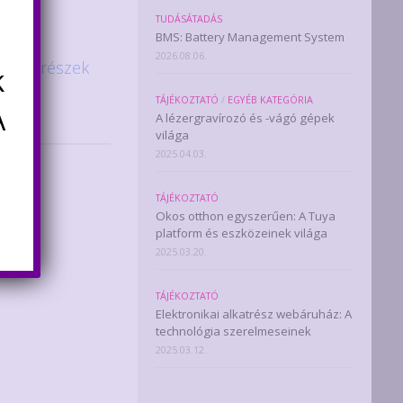
TUDÁSÁTADÁS
BMS: Battery Management System
2026.08.06.
 alkatrészek
k
TÁJÉKOZTATÓ
/
EGYÉB KATEGÓRIA
A
A lézergravírozó és -vágó gépek
világa
2025.04.03.
TÁJÉKOZTATÓ
Okos otthon egyszerűen: A Tuya
platform és eszközeinek világa
2025.03.20.
TÁJÉKOZTATÓ
Elektronikai alkatrész webáruház: A
technológia szerelmeseinek
2025.03.12.