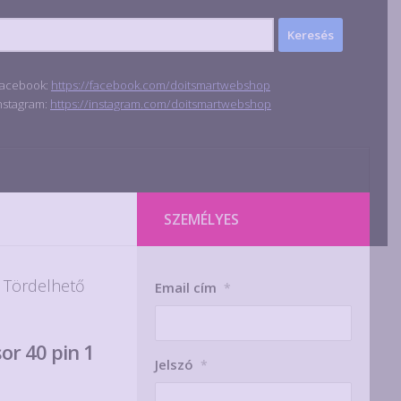
acebook:
https://facebook.com/doitsmartwebshop
nstagram:
https://instagram.com/doitsmartwebshop
SZEMÉLYES
 Tördelhető
Email cím
*
or 40 pin 1
Jelszó
*