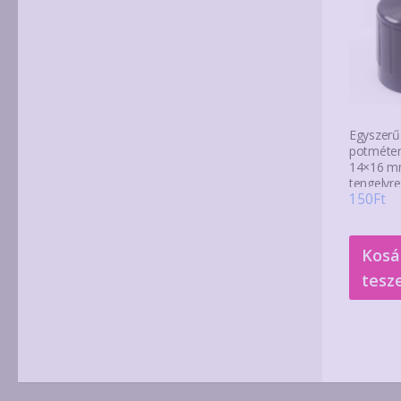
Egyszer
potméte
14×16 mm
tengelyre
150
Ft
Kosá
tesz