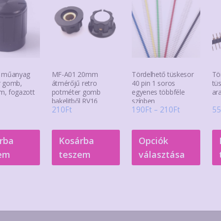
ű műanyag
MF-A01 20mm
Tördelhető tüskesor
Tö
r gomb,
átmérőjű retro
40 pin 1 soros
tü
, fogazott
potméter gomb
egyenes többféle
ar
bakelitből RV16
színben
Ártartomán
210
Ft
190
Ft
–
210
Ft
55
gyűrűvel
190Ft
Enne
-
rba
Kosárba
Opciók
a
210Ft
em
teszem
választása
term
több
variác
van.
A