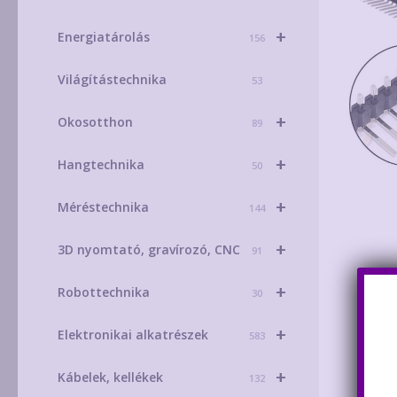
+
Energiatárolás
156
Világítástechnika
53
+
Okosotthon
89
+
Hangtechnika
50
+
Méréstechnika
144
+
3D nyomtató, gravírozó, CNC
91
+
Robottechnika
30
+
Elektronikai alkatrészek
583
+
Kábelek, kellékek
132