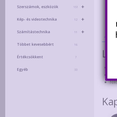
+
Szerszámok, eszközök
151
+
Kép- és videotechnika
12
+
Számítástechnika
11
Leí
Többet kevesebbért
16
Leí
Értékcsökkent
7
1 r
Egyéb
33
3 A
Nik
Ka