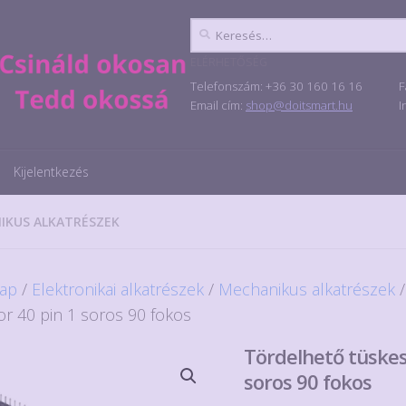
Keresés:
ELÉRHETŐSÉG
Telefonszám: +36 30 160 16 16
F
Email cím:
shop@doitsmart.hu
I
Kijelentkezés
IKUS ALKATRÉSZEK
ap
/
Elektronikai alkatrészek
/
Mechanikus alkatrészek
/
or 40 pin 1 soros 90 fokos
Tördelhető tüskes
soros 90 fokos