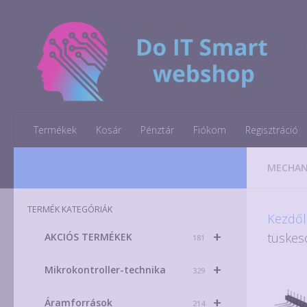
Skip to content
Termékek
Kosár
Pénztár
Fiókom
Regisztráció
MECHAN
TERMÉK KATEGÓRIÁK
Kezdől
+
tüskes
AKCIÓS TERMÉKEK
181
+
Mikrokontroller-technika
329
+
Áramforrások
214