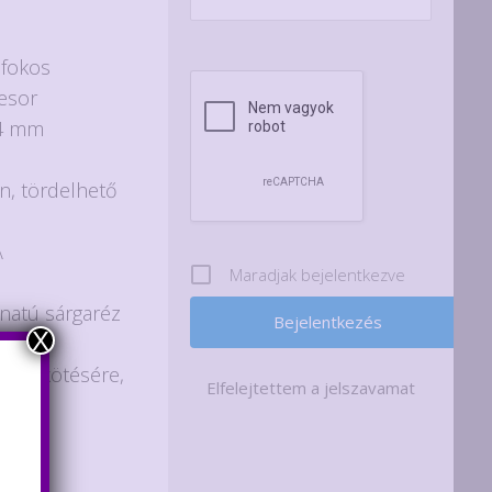
0 fokos
esor
54 mm
n, tördelhető
A
Maradjak bejelentkezve
onatú sárgaréz
X
K-ok,
összekötésére,
Elfelejtettem a jelszavamat
l