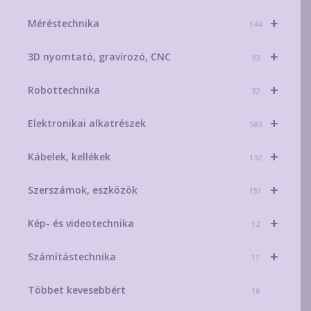
+
Méréstechnika
144
+
3D nyomtató, gravírozó, CNC
93
+
Robottechnika
32
+
Elektronikai alkatrészek
583
+
Kábelek, kellékek
132
+
Szerszámok, eszközök
151
+
Kép- és videotechnika
12
+
Számítástechnika
11
Többet kevesebbért
16