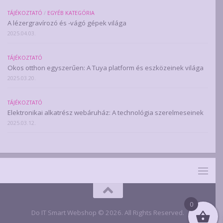
TÁJÉKOZTATÓ
/
EGYÉB KATEGÓRIA
A lézergravírozó és -vágó gépek világa
2025.04.03.
TÁJÉKOZTATÓ
Okos otthon egyszerűen: A Tuya platform és eszközeinek világa
2025.03.20.
TÁJÉKOZTATÓ
Elektronikai alkatrész webáruház: A technológia szerelmeseinek
2025.03.12.
0
Do IT Smart Webshop © 2026. All Rights Reserved.