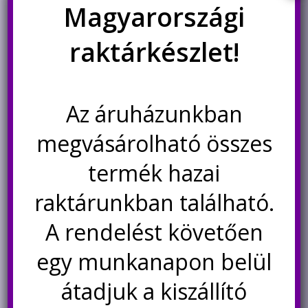
Magyarországi
A
változatok
Akció!
a
raktárkészlet!
termékoldalon
választhatók
ki
Az áruházunkban
megvásárolható összes
termék hazai
Sonoff kapcsoló tartó DIN
1 csatornás relé modul
sínhez
WeMos D1 Mini
mikrokontroller modulhoz
raktárunkban található.
Original
Current
1.090
Ft
870
Ft
750
Ft
A rendelést követően
price
price
was:
is:
egy munkanapon belül
Kosárba teszem
Kosárba teszem
870Ft.
750Ft.
átadjuk a kiszállító