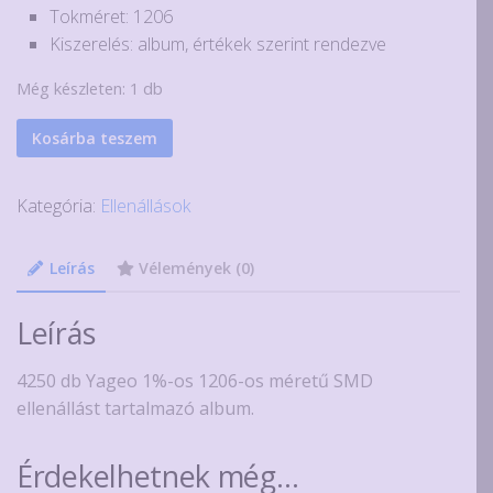
Tokméret: 1206
Kiszerelés: album, értékek szerint rendezve
Még készleten: 1 db
SMD
Kosárba teszem
ellenállás
biblia
Kategória:
Ellenállások
170x25db
1206
Leírás
Vélemények (0)
mennyiség
Leírás
4250 db Yageo 1%-os 1206-os méretű SMD
ellenállást tartalmazó album.
Érdekelhetnek még…