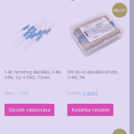
Akció!
5 db Fémréteg ellenállás, 0.4W,
600 db-os ellenállás készlet,
±5%, 1Ω-4.7MΩ, 7.5mm
1/4W, 5%
Ártartomány:
Original
Current
49
Ft
–
129
Ft
2.790
Ft
2.400
Ft
49Ft
price
price
Ennek
-
was:
is:
a
Opciók választása
Kosárba teszem
129Ft
2.790Ft.
2.400Ft.
terméknek
több
variációja