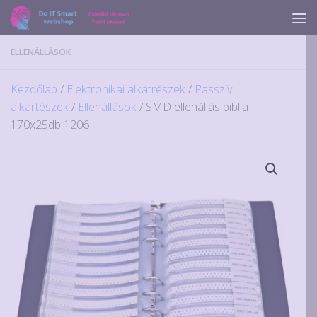
Skip to content
ELLENÁLLÁSOK
Kezdőlap
/
Elektronikai alkatrészek
/
Passzív
alkartészek
/
Ellenállások
/ SMD ellenállás biblia
170x25db 1206