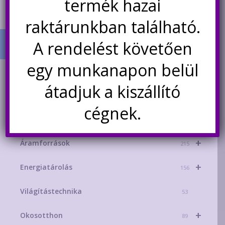
termék hazai
raktárunkban található.
A rendelést követően
egy munkanapon belül
TERMÉK KATEGÓRIÁK
átadjuk a kiszállító
+
AKCIÓS TERMÉKEK
181
cégnek.
+
Mikrokontroller-technika
329
+
Áramforrások
215
+
Energiatárolás
156
Világítástechnika
53
+
Okosotthon
89