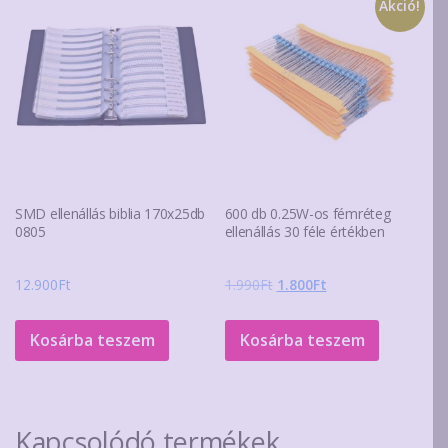
Akció!
van.
A
változatok
a
termékoldalon
választhatók
ki
SMD ellenállás biblia 170x25db
600 db 0.25W-os fémréteg
0805
ellenállás 30 féle értékben
Original
Current
12.900
Ft
1.990
Ft
1.800
Ft
price
price
was:
is:
Kosárba teszem
Kosárba teszem
1.990Ft.
1.800Ft.
Kapcsolódó termékek