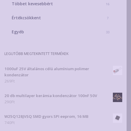
Többet kevesebbért
16
Értékcsökkent
7
Egyéb
33
LEGUTÓBB MEGTEKINTETT TERMÉKEK
1000uF 25V általános célú alumínium polimer
kondenzátor
269
Ft
20 db multilayer kerámia kondenzátor 100nF 50V
290
Ft
W25Q128JVSQ SMD gyors SPI eeprom, 16 MB
740
Ft