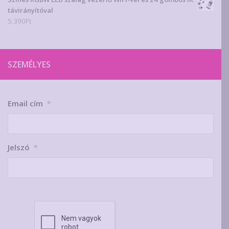
távirányítóval
5.390
Ft
SZEMÉLYES
Email cím
*
Jelszó
*