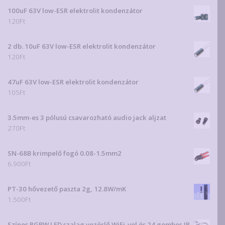
100uF 63V low-ESR elektrolit kondenzátor
120
Ft
2 db. 10uF 63V low-ESR elektrolit kondenzátor
120
Ft
47uF 63V low-ESR elektrolit kondenzátor
105
Ft
3.5mm-es 3 pólusú csavarozható audio jack aljzat
270
Ft
SN-68B krimpelő fogó 0.08-1.5mm2
6.900
Ft
PT-30 hővezető paszta 2g, 12.8W/mK
1.500
Ft
Színes RGBW LED szalag vezérlő WiFi-vel és 24 gombos IR