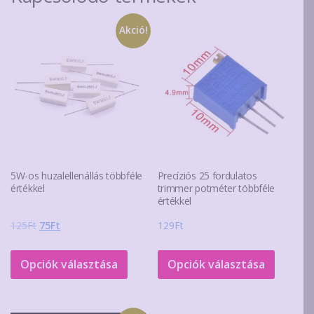
Akció!
5W-os huzalellenállás többféle
Precíziós 25 fordulatos
értékkel
trimmer potméter többféle
értékkel
Original
Current
125
Ft
75
Ft
129
Ft
price
price
Ennek
Ennek
was:
is:
a
a
Opciók választása
Opciók választása
125Ft.
75Ft.
terméknek
termék
több
több