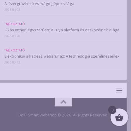
A lézergravírozó és -vágó gépek világa
2025.04.03.
TÁJÉKOZTATÓ
Okos otthon egyszerűen: A Tuya platform és eszközeinek világa
2025.03.20.
TÁJÉKOZTATÓ
Elektronikai alkatrész webáruház: A technológia szerelmeseinek
2025.03.12.
0
Do IT Smart Webshop © 2026. All Rights Reserved.