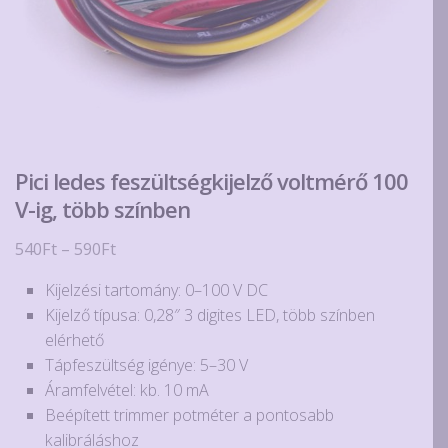
Pici ledes feszültségkijelző voltmérő 100
V-ig, több színben
Ártartomány:
540
Ft
–
590
Ft
540Ft
Kijelzési tartomány: 0–100 V DC
-
Kijelző típusa: 0,28″ 3 digites LED, több színben
590Ft
elérhető
Tápfeszültség igénye: 5–30 V
Áramfelvétel: kb. 10 mA
Beépített trimmer potméter a pontosabb
kalibráláshoz