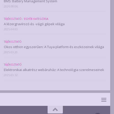
BMS: Battery Management System
2026.08.06.
TÁJÉKOZTATÓ
/
EGYÉB KATEGÓRIA
A lézergravírozó és -vágó gépek világa
2025.04.03.
TÁJÉKOZTATÓ
Okos otthon egyszerűen: A Tuya platform és eszközeinek világa
2025.03.20.
TÁJÉKOZTATÓ
Elektronikai alkatrész webáruház: A technológia szerelmeseinek
2025.03.12.