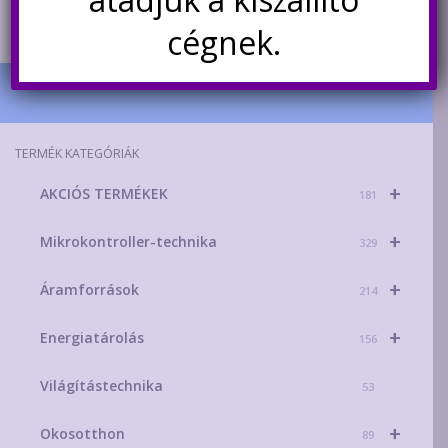
van.
A
cégnek.
változatok
a
termékoldalon
választhatók
TERMÉK KATEGÓRIÁK
ki
+
AKCIÓS TERMÉKEK
181
+
Mikrokontroller-technika
329
+
Áramforrások
214
+
Energiatárolás
156
Világítástechnika
53
+
Okosotthon
89