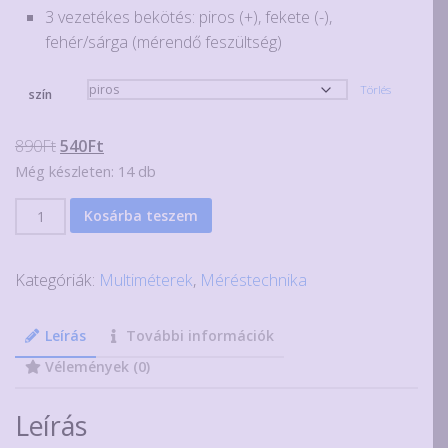
3 vezetékes bekötés: piros (+), fekete (-),
fehér/sárga (mérendő feszültség)
Törlés
szín
Original
Current
890
Ft
540
Ft
price
price
Még készleten: 14 db
was:
is:
Pici
Kosárba teszem
890Ft.
540Ft.
ledes
feszültségkijelző
Kategóriák:
Multiméterek
,
Méréstechnika
voltmérő
100
V-
Leírás
További információk
ig,
Vélemények (0)
több
színben
Leírás
mennyiség