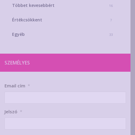
Többet kevesebbért
16
Értékcsökkent
7
Egyéb
33
SZEMÉLYES
Email cím
*
Jelszó
*