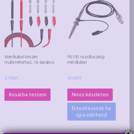
Mérőkábel készlet
P6100 oszcilloszkóp
multiméterhez, 16 darabos
mérőkábel
2.700
Ft
4.590
Ft
Kosárba teszem
Nincs készleten
Értesítésetek ha
újra elérhető