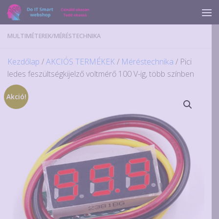
Skip to content
MULTIMÉTEREK
/
MÉRÉSTECHNIKA
Kezdőlap
/
AKCIÓS TERMÉKEK
/
Méréstechnika
/ Pici
ledes feszültségkijelző voltmérő 100 V-ig, több színben
Akció!