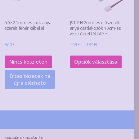
5.5×2.1mm-es jack anya
JST PH 2mm-es előszerelt
szerelt fehér kábellel
anya csatlakozók 10cm-es
vezetékkel többféle
Ártartomány:
360
Ft
109
Ft
–
189
Ft
109Ft
Ennek
-
a
Nincs készleten
Opciók választása
189Ft
termék
Értesítésetek ha
több
újra elérhető
variáció
van.
A
változa
a
terméko
választ
TERMÉK KATEGÓRIÁK