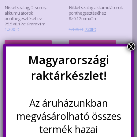
Nikkel szalag, 2 soros,
Nikkel szalag akkumulátorok
akkumulátorok
ponthegesztéséhez
ponthegesztéséhez
8×0.12mmx2m
25.5×0.12x18mmx1m
Original
Current
1.200
Ft
1.190
Ft
720
Ft
price
price
was:
is:
X
Kosárba teszem
Kosárba teszem
1.190Ft.
720Ft.
Magyarországi
raktárkészlet!
Az áruházunkban
megvásárolható összes
termék hazai
Nikkel szalag, 5 soros,