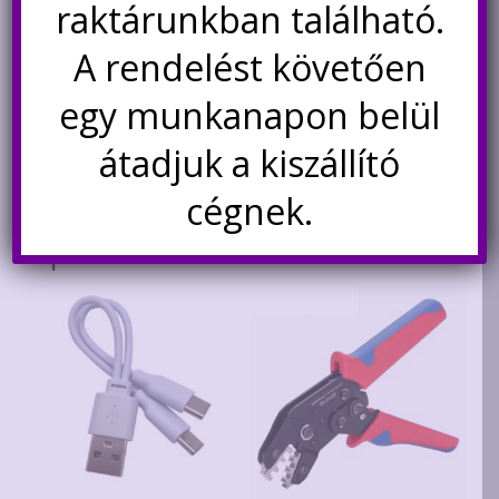
raktárunkban található.
akkumulátorok
ponthegesztéséhez
A rendelést követően
88×0.15×20.2mmx1m
3.000
Ft
egy munkanapon belül
Kosárba teszem
átadjuk a kiszállító
cégnek.
Kapcsolódó termékek