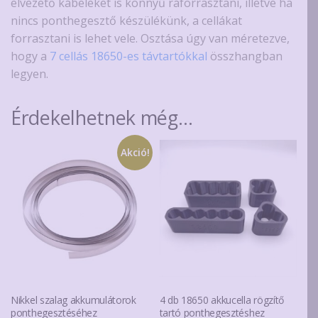
elvezető kábeleket is könnyű ráforrasztani, illetve ha
nincs ponthegesztő készülékünk, a cellákat
forrasztani is lehet vele. Osztása úgy van méretezve,
hogy a
7 cellás 18650-es távtartókkal
összhangban
legyen.
Érdekelhetnek még…
Akció!
Nikkel szalag akkumulátorok
4 db 18650 akkucella rögzítő
ponthegesztéséhez
tartó ponthegesztéshez