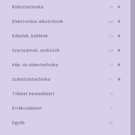
+
Robottechnika
30
+
Elektronikai alkatrészek
583
+
Kábelek, kellékek
132
+
Szerszámok, eszközök
151
+
Kép- és videotechnika
12
+
Számítástechnika
11
Többet kevesebbért
16
Értékcsökkent
7
Egyéb
33