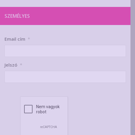
SZEMÉLYES
Email cím
*
Jelszó
*