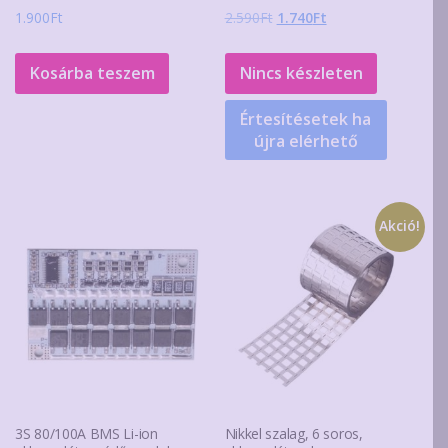
Original
Current
1.900
Ft
2.590
Ft
1.740
Ft
price
price
was:
is:
Kosárba teszem
Nincs készleten
2.590Ft.
1.740Ft.
Értesítésetek ha
újra elérhető
Akció!
3S 80/100A BMS Li-ion
Nikkel szalag, 6 soros,