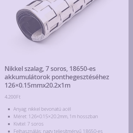
Nikkel szalag, 7 soros, 18650-es
akkumulátorok ponthegesztéséhez
126×0.15mmx20.2x1m
4.200
Ft
Anyag: nikkel bevonatú acél
Méret: 126×0.15×20.2mm, 1m hosszban
Kivitel: 7 soros
Felhasználás: nagy teljesítményű 18650-es