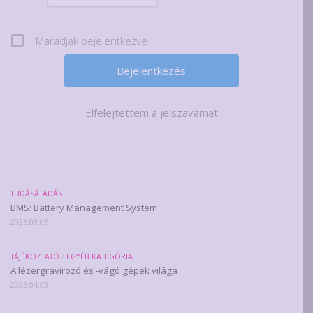
Maradjak bejelentkezve
Elfelejtettem a jelszavamat
TUDÁSÁTADÁS
BMS: Battery Management System
2026.08.06.
TÁJÉKOZTATÓ
/
EGYÉB KATEGÓRIA
A lézergravírozó és -vágó gépek világa
2025.04.03.