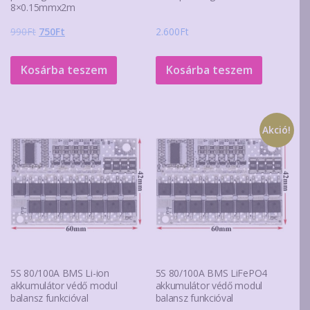
8×0.15mmx2m
Original
Current
990
Ft
750
Ft
2.600
Ft
price
price
was:
is:
Kosárba teszem
Kosárba teszem
990Ft.
750Ft.
Akció!
5S 80/100A BMS Li-ion
5S 80/100A BMS LiFePO4
akkumulátor védő modul
akkumulátor védő modul
balansz funkcióval
balansz funkcióval