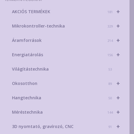
ki
+
AKCIÓS TERMÉKEK
181
+
Mikrokontroller-technika
329
+
Áramforrások
214
+
Energiatárolás
156
Világítástechnika
53
+
Okosotthon
89
+
Hangtechnika
50
+
Méréstechnika
144
+
3D nyomtató, gravírozó, CNC
91