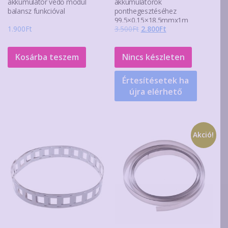
akkumulátor védő modul
akkumulátorok
balansz funkcióval
ponthegesztéséhez
99.5×0.15×18.5mmx1m
Original
Current
1.900
Ft
3.500
Ft
2.800
Ft
price
price
was:
is:
Kosárba teszem
Nincs készleten
3.500Ft.
2.800Ft.
Értesítésetek ha
újra elérhető
Akció!