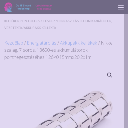
Skip to content
KELLÉKEK PONTHEGESZTÉSHEZ
/
FORRASZTÁSTECHNIKA
/
KÁBELEK,
VEZETÉKEK
/
AKKUPAKK KELLÉKEK
Kezdőlap
/
Energiatárolás
/
Akkupakk kellékek
/ Nikkel
szalag, 7 soros, 18650-es akkumulátorok
ponthegesztéséhez 126×0.15mmx20.2x1m