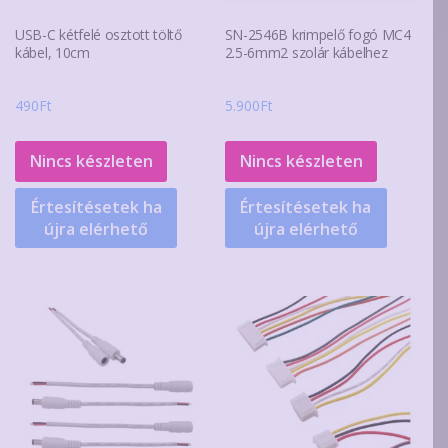
USB-C kétfelé osztott töltő
SN-2546B krimpelő fogó MC4
kábel, 10cm
2.5-6mm2 szolár kábelhez
490
Ft
5.900
Ft
Nincs készleten
Nincs készleten
Értesítésetek ha
Értesítésetek ha
újra elérhető
újra elérhető