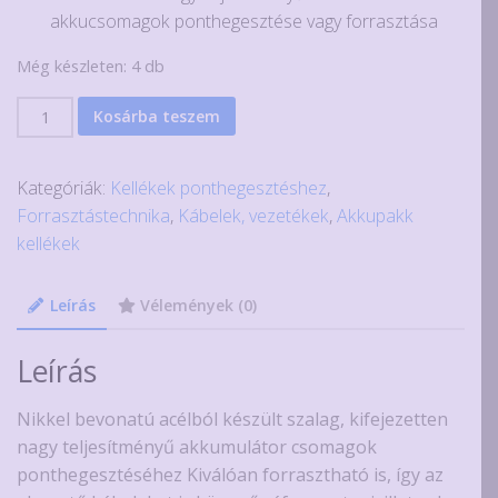
akkucsomagok ponthegesztése vagy forrasztása
Még készleten: 4 db
Nikkel
Kosárba teszem
szalag,
7
Kategóriák:
Kellékek ponthegesztéshez
,
soros,
Forrasztástechnika
,
Kábelek, vezetékek
,
Akkupakk
18650-
kellékek
es
akkumulátorok
ponthegesztéséhez
Leírás
Vélemények (0)
126x0.15mmx20.2x1m
mennyiség
Leírás
Nikkel bevonatú acélból készült szalag, kifejezetten
nagy teljesítményű akkumulátor csomagok
ponthegesztéséhez Kiválóan forrasztható is, így az