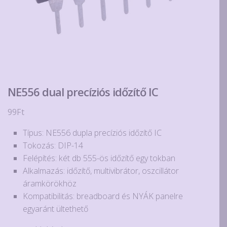
NE556 dual precíziós időzítő IC
99
Ft
Típus: NE556 dupla precíziós időzítő IC
Tokozás: DIP-14
Felépítés: két db 555-ös időzítő egy tokban
Alkalmazás: időzítő, multivibrátor, oszcillátor
áramkörökhöz
Kompatibilitás: breadboard és NYÁK panelre
egyaránt ültethető