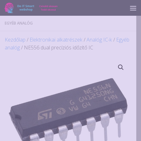
Skip to content
EGYÉB ANALÓG
Kezdőlap
/
Elektronikai alkatrészek
/
Analóg IC-k
/
Egyéb
analóg
/ NE556 dual precíziós időzítő IC