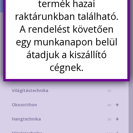
termék hazai
raktárunkban található.
TERMÉK KATEGÓRIÁK
A rendelést követően
+
AKCIÓS TERMÉKEK
181
egy munkanapon belül
+
Mikrokontroller-technika
329
átadjuk a kiszállító
+
Áramforrások
215
cégnek.
+
Energiatárolás
156
Világítástechnika
53
+
Okosotthon
89
+
Hangtechnika
50