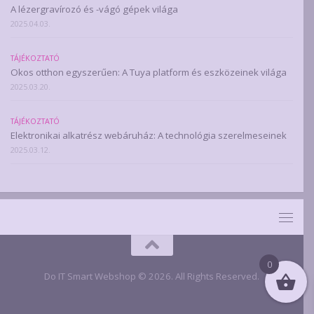
A lézergravírozó és -vágó gépek világa
2025.04.03.
TÁJÉKOZTATÓ
Okos otthon egyszerűen: A Tuya platform és eszközeinek világa
2025.03.20.
TÁJÉKOZTATÓ
Elektronikai alkatrész webáruház: A technológia szerelmeseinek
2025.03.12.
0
Do IT Smart Webshop © 2026. All Rights Reserved.