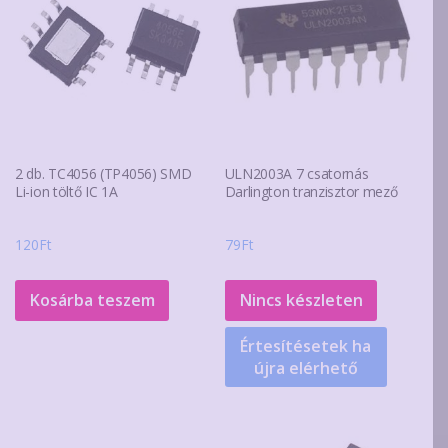
2 db. TC4056 (TP4056) SMD
ULN2003A 7 csatornás
Li-ion töltő IC 1A
Darlington tranzisztor mező
120
Ft
79
Ft
Kosárba teszem
Nincs készleten
Értesítésetek ha
újra elérhető