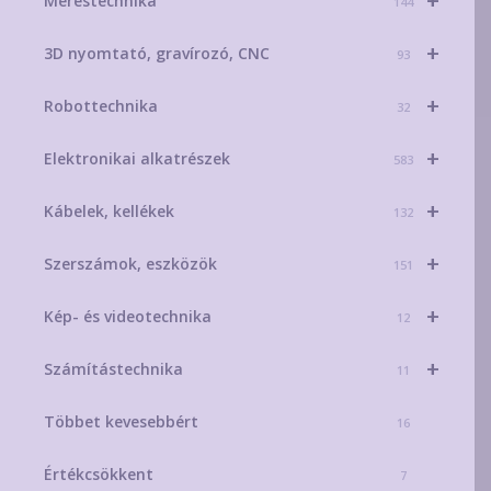
+
Méréstechnika
144
+
3D nyomtató, gravírozó, CNC
93
+
Robottechnika
32
+
Elektronikai alkatrészek
583
+
Kábelek, kellékek
132
+
Szerszámok, eszközök
151
+
Kép- és videotechnika
12
+
Számítástechnika
11
Többet kevesebbért
16
Értékcsökkent
7