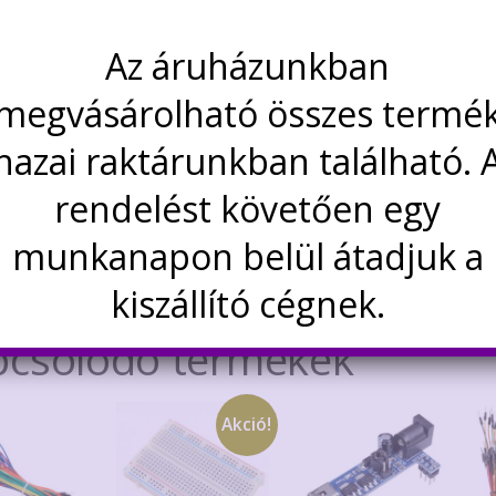
mini
Kategória:
Próbapanel
próbapanel
Az áruházunkban
(breadboard)
megvásárolható összes termé
rás
További információk
Vélemények (0)
170
pontos,
hazai raktárunkban található. 
rás
színes,
rendelést követően egy
sorolható
mennyiség
munkanapon belül átadjuk a
kis próbapanelek, mindkét irányban sorolhatóak. E
 nincs összekötött tápsín.
kiszállító cégnek.
pcsolódó termékek
Akció!