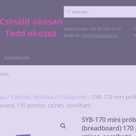
Keresés:
ELÉRHETŐSÉG
Telefonszám: +36 30 160 16 16
F
Email cím:
shop@doitsmart.hu
I
Kijelentkezés
ANEL
ap
/
Kábelek, kellékek
/
Próbapanel
/ SYB-170 mini pró
board) 170 pontos, színes, sorolható
SYB-170 mini pró
(breadboard) 170 