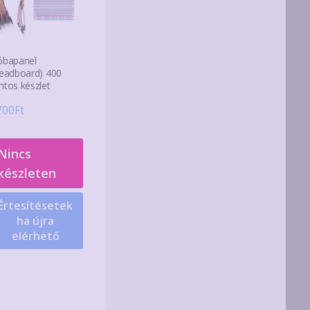
óbapanel
readboard) 400
ntos készlet
700
Ft
Nincs
készleten
Értesítésetek
ha újra
elérhető