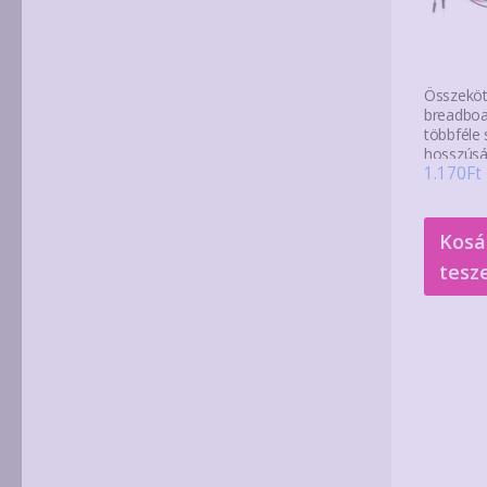
Összeköt
breadboa
többféle 
hosszús
1.170
Ft
Kosá
tesz