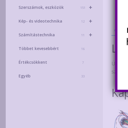
+
Szerszámok, eszközök
151
+
Kép- és videotechnika
12
Leí
+
Számítástechnika
11
Leí
Többet kevesebbért
16
Értékcsökkent
Ügyes 
7
szélén
Egyéb
33
Ka