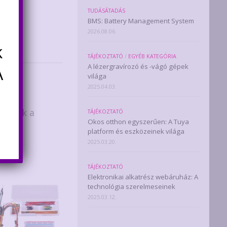
TUDÁSÁTADÁS
BMS: Battery Management System
2026.08.06.
k
TÁJÉKOZTATÓ
/
EGYÉB KATEGÓRIA
A lézergravírozó és -vágó gépek
A
világa
2025.04.03.
zeknek a
TÁJÉKOZTATÓ
Okos otthon egyszerűen: A Tuya
platform és eszközeinek világa
2025.03.20.
TÁJÉKOZTATÓ
Elektronikai alkatrész webáruház: A
technológia szerelmeseinek
2025.03.12.