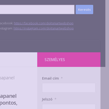
acebook:
https://facebook.com/doitsmartwebshop
nstagram:
https://instagram.com/doitsmartwebshop
SZEMÉLYES
bapanel
Email cím
*
bapanel
Jelszó
*
pontos,