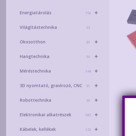
+
Energiatárolás
156
Világítástechnika
53
+
Okosotthon
89
+
Hangtechnika
50
+
Méréstechnika
144
+
3D nyomtató, gravírozó, CNC
91
+
Robottechnika
30
+
Elektronikai alkatrészek
583
+
Kábelek, kellékek
132