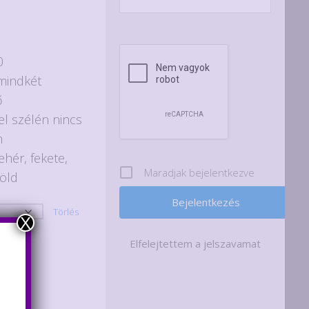
0
 mindkét
ő
el szélén nincs
n
ehér, fekete,
Maradjak bejelentkezve
zöld
Törlés
X
Elfelejtettem a jelszavamat
zem