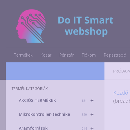
Skip to content
Termékek
Kosár
Pénztár
Fiókom
Regisztráció
PRÓBAP
TERMÉK KATEGÓRIÁK
Kezdől
+
(bread
AKCIÓS TERMÉKEK
181
+
Mikrokontroller-technika
329
+
Áramforrások
214