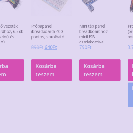
ő vezeték
Próbapanel
Mini táp panel
Pr
rdhoz, 65 db
(breadboard) 400
breadboardhoz
(b
színű és
pontos, sorolható
miniUSB
po
ágú
csatlakozóval
Original
Current
890
Ft
640
Ft
790
Ft
3.
price
price
was:
is:
rba
Kosárba
Kosárba
890Ft.
640Ft.
em
teszem
teszem