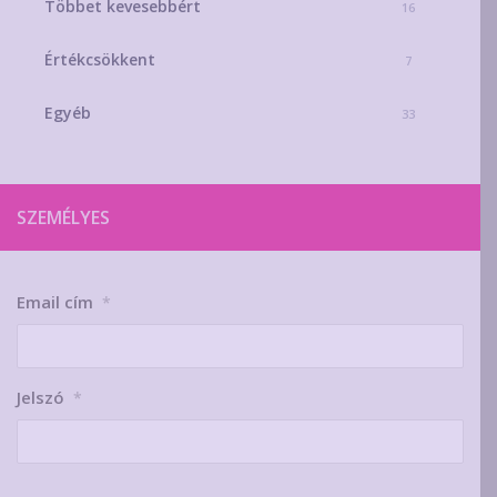
Többet kevesebbért
16
Értékcsökkent
7
Egyéb
33
SZEMÉLYES
Email cím
*
Jelszó
*