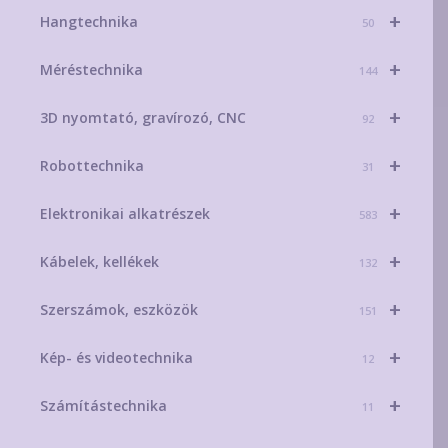
+
Hangtechnika
50
+
Méréstechnika
144
+
3D nyomtató, gravírozó, CNC
92
+
Robottechnika
31
+
Elektronikai alkatrészek
583
+
Kábelek, kellékek
132
+
Szerszámok, eszközök
151
+
Kép- és videotechnika
12
+
Számítástechnika
11