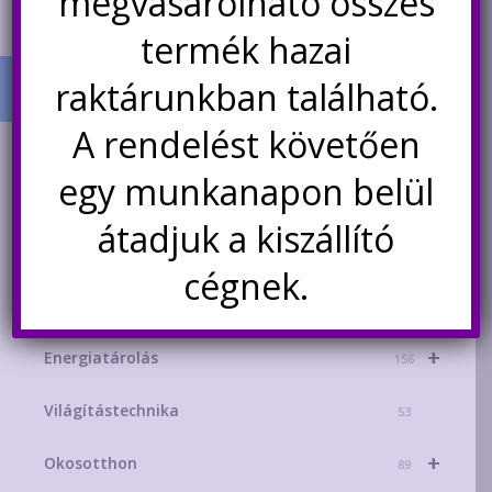
megvásárolható összes
termék hazai
raktárunkban található.
A rendelést követően
TERMÉK KATEGÓRIÁK
egy munkanapon belül
+
AKCIÓS TERMÉKEK
181
átadjuk a kiszállító
+
Mikrokontroller-technika
329
cégnek.
+
Áramforrások
214
+
Energiatárolás
156
Világítástechnika
53
+
Okosotthon
89