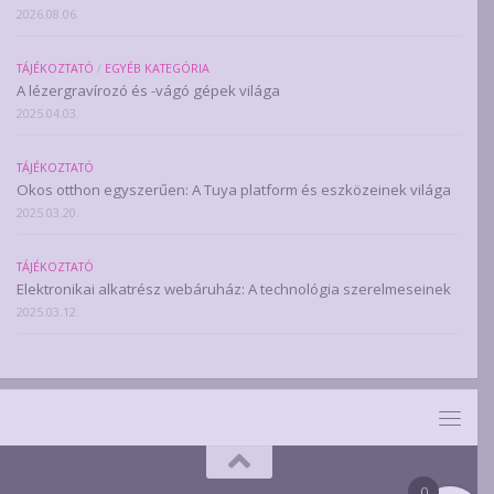
2026.08.06.
TÁJÉKOZTATÓ
/
EGYÉB KATEGÓRIA
A lézergravírozó és -vágó gépek világa
2025.04.03.
TÁJÉKOZTATÓ
Okos otthon egyszerűen: A Tuya platform és eszközeinek világa
2025.03.20.
TÁJÉKOZTATÓ
Elektronikai alkatrész webáruház: A technológia szerelmeseinek
2025.03.12.
0