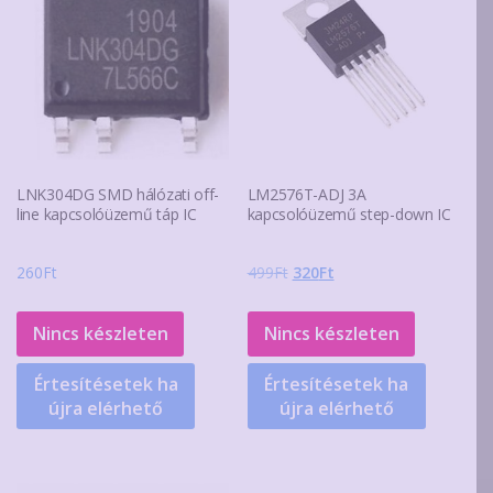
LNK304DG SMD hálózati off-
LM2576T-ADJ 3A
line kapcsolóüzemű táp IC
kapcsolóüzemű step-down IC
Original
Current
260
Ft
499
Ft
320
Ft
price
price
was:
is:
Nincs készleten
Nincs készleten
499Ft.
320Ft.
Értesítésetek ha
Értesítésetek ha
újra elérhető
újra elérhető