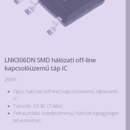
LNK306DN SMD hálózati off-line
kapcsolóüzemű táp IC
290
Ft
Típus: hálózati (off-line) kapcsolóüzemű tápvezérlő
IC
Tokozás: SO-8C (7 lábú)
Felhasználás: kisteljesítményű hálózati tápegységek
tervezéséhez