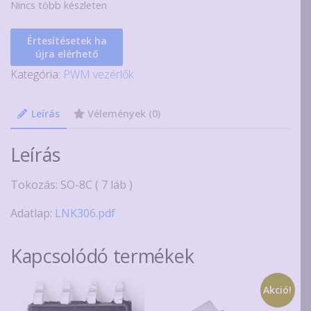
Nincs több készleten
Értesítésetek ha
újra elérhető
Kategória:
PWM vezérlők
Leírás
Vélemények (0)
Leírás
Tokozás: SO-8C ( 7 láb )
Adatlap:
LNK306.pdf
Kapcsolódó termékek
Akció!