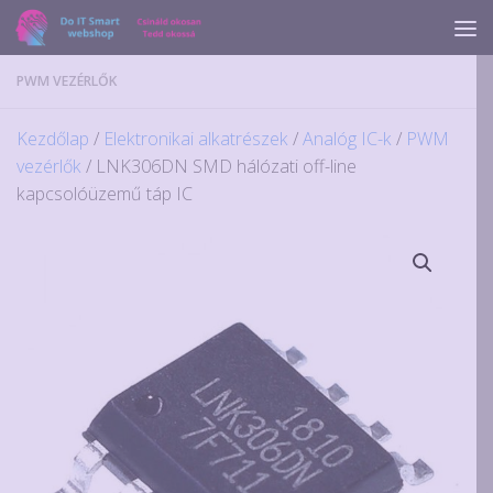
Skip to content
PWM VEZÉRLŐK
Kezdőlap
/
Elektronikai alkatrészek
/
Analóg IC-k
/
PWM
vezérlők
/ LNK306DN SMD hálózati off-line
kapcsolóüzemű táp IC