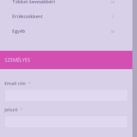
Többet kevesebbért
16
Értékcsökkent
7
Egyéb
33
SZEMÉLYES
Email cím
*
Jelszó
*