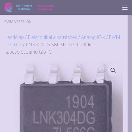
Skip to content
PWM VEZÉRLŐK
Kezdőlap
/
Elektronikai alkatrészek
/
Analóg IC-k
/
PWM
vezérlők
/ LNK304DG SMD hálózati off-line
kapcsolóüzemű táp IC