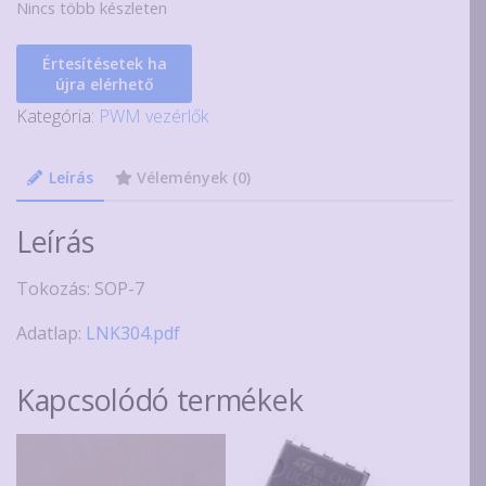
Nincs több készleten
Értesítésetek ha
újra elérhető
Kategória:
PWM vezérlők
Leírás
Vélemények (0)
Leírás
Tokozás: SOP-7
Adatlap:
LNK304.pdf
Kapcsolódó termékek