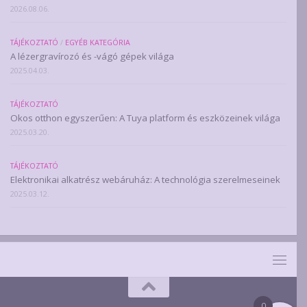
2026.08.06.
TÁJÉKOZTATÓ
/
EGYÉB KATEGÓRIA
A lézergravírozó és -vágó gépek világa
2025.04.03.
TÁJÉKOZTATÓ
Okos otthon egyszerűen: A Tuya platform és eszközeinek világa
2025.03.20.
TÁJÉKOZTATÓ
Elektronikai alkatrész webáruház: A technológia szerelmeseinek
2025.03.12.
0