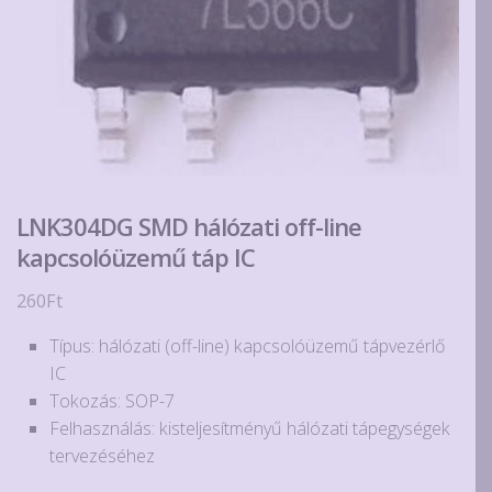
LNK304DG SMD hálózati off-line
kapcsolóüzemű táp IC
260
Ft
Típus: hálózati (off-line) kapcsolóüzemű tápvezérlő
IC
Tokozás: SOP-7
Felhasználás: kisteljesítményű hálózati tápegységek
tervezéséhez