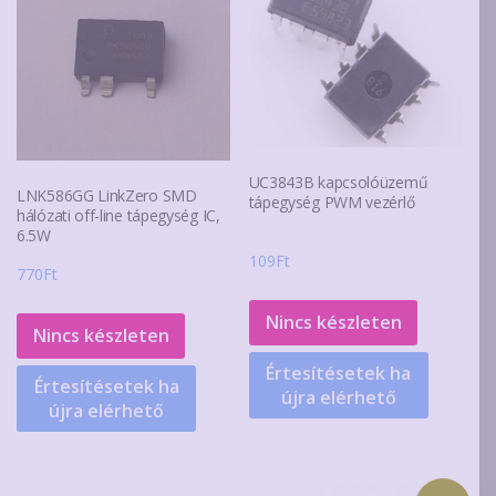
UC3843B kapcsolóüzemű
LNK586GG LinkZero SMD
tápegység PWM vezérlő
hálózati off-line tápegység IC,
6.5W
109
Ft
770
Ft
Nincs készleten
Nincs készleten
Értesítésetek ha
Értesítésetek ha
újra elérhető
újra elérhető