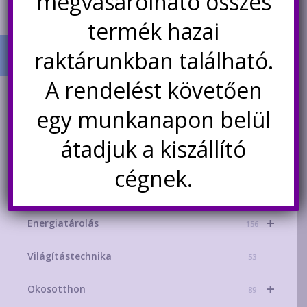
megvásárolható összes
termék hazai
raktárunkban található.
A rendelést követően
TERMÉK KATEGÓRIÁK
egy munkanapon belül
+
AKCIÓS TERMÉKEK
181
átadjuk a kiszállító
+
Mikrokontroller-technika
329
cégnek.
+
Áramforrások
215
+
Energiatárolás
156
Világítástechnika
53
+
Okosotthon
89