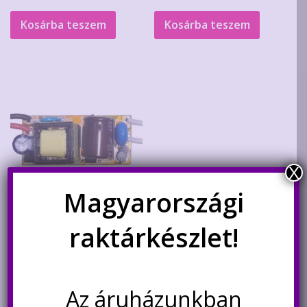
price
price
was:
is:
Kosárba teszem
Kosárba teszem
1.390Ft.
980Ft.
X
Magyarországi
LED tápegység modul 230V 8-
raktárkészlet!
12W 300mA
1.200
Ft
Az áruházunkban