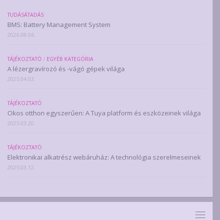
TUDÁSÁTADÁS
BMS: Battery Management System
2026.08.06.
TÁJÉKOZTATÓ
/
EGYÉB KATEGÓRIA
A lézergravírozó és -vágó gépek világa
2025.04.03.
TÁJÉKOZTATÓ
Okos otthon egyszerűen: A Tuya platform és eszközeinek világa
2025.03.20.
TÁJÉKOZTATÓ
Elektronikai alkatrész webáruház: A technológia szerelmeseinek
2025.03.12.