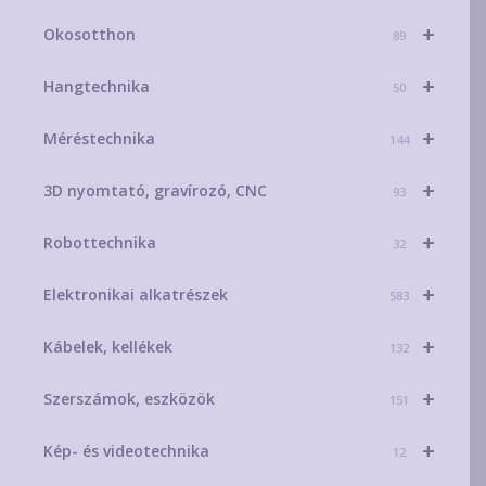
+
Okosotthon
89
+
Hangtechnika
50
+
Méréstechnika
144
+
3D nyomtató, gravírozó, CNC
93
+
Robottechnika
32
+
Elektronikai alkatrészek
583
+
Kábelek, kellékek
132
+
Szerszámok, eszközök
151
+
Kép- és videotechnika
12