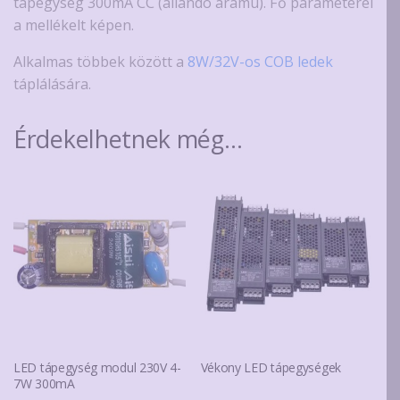
tápegység 300mA CC (állandó áramú). Fő paraméterei
a mellékelt képen.
Alkalmas többek között a
8W/32V-os COB ledek
táplálására.
Érdekelhetnek még…
LED tápegység modul 230V 4-
Vékony LED tápegységek
7W 300mA