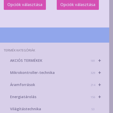
-
a
a
Opciók választása
Opciók választása
1.100Ft
terméknek
termék
több
több
variációja
variáció
van.
van.
A
A
változatok
változa
a
a
TERMÉK KATEGÓRIÁK
termékoldalon
terméko
+
AKCIÓS TERMÉKEK
választhatók
választ
181
ki
ki
+
Mikrokontroller-technika
329
+
Áramforrások
214
+
Energiatárolás
156
Világítástechnika
53