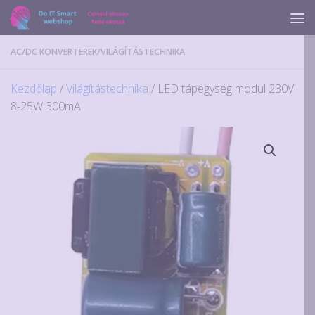
Skip to content
AC/DC KONVERTEREK
/
VILÁGÍTÁSTECHNIKA
Kezdőlap
/
Világítástechnika
/ LED tápegység modul 230V
8-25W 300mA