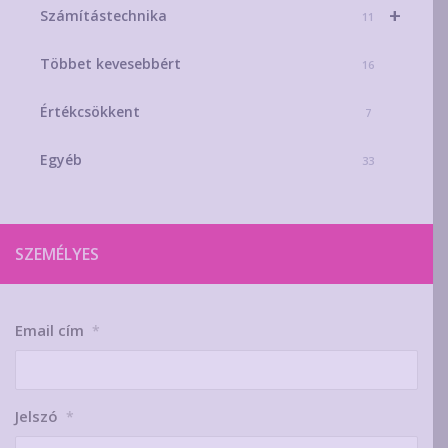
+
Számítástechnika
11
Többet kevesebbért
16
Értékcsökkent
7
Egyéb
33
SZEMÉLYES
Email cím
*
Jelszó
*