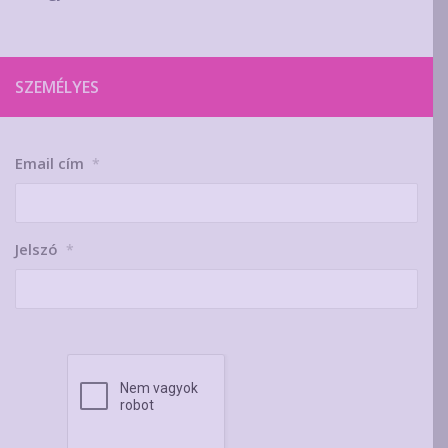
SZEMÉLYES
Email cím
*
Jelszó
*