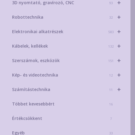
+
3D nyomtató, gravírozó, CNC
93
+
Robottechnika
32
+
Elektronikai alkatrészek
583
+
Kábelek, kellékek
132
+
Szerszámok, eszközök
151
+
Kép- és videotechnika
12
+
Számítástechnika
11
Többet kevesebbért
16
Értékcsökkent
7
Egyéb
33