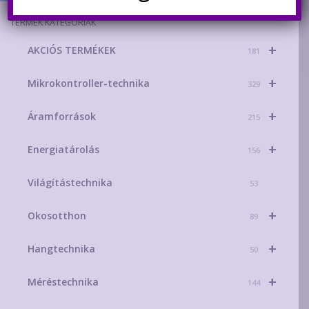
TERMÉK KATEGÓRIÁK
+
AKCIÓS TERMÉKEK
181
+
Mikrokontroller-technika
329
+
Áramforrások
215
+
Energiatárolás
156
Világítástechnika
53
+
Okosotthon
89
+
Hangtechnika
50
+
Méréstechnika
144