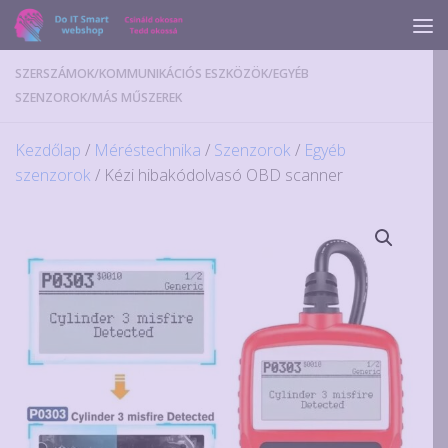
Skip to content
SZERSZÁMOK
/
KOMMUNIKÁCIÓS ESZKÖZÖK
/
EGYÉB
SZENZOROK
/
MÁS MŰSZEREK
Kezdőlap
/
Méréstechnika
/
Szenzorok
/
Egyéb
szenzorok
/ Kézi hibakódolvasó OBD scanner