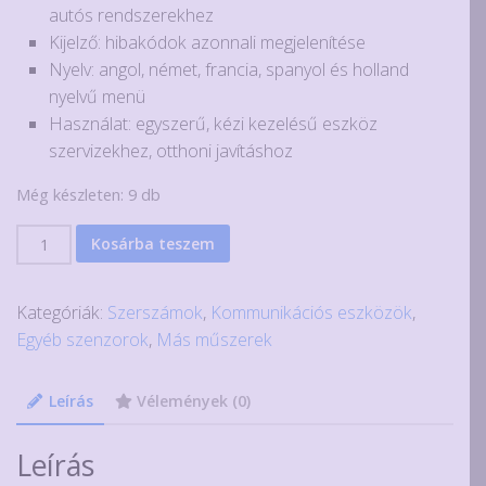
autós rendszerekhez
Kijelző: hibakódok azonnali megjelenítése
Nyelv: angol, német, francia, spanyol és holland
nyelvű menü
Használat: egyszerű, kézi kezelésű eszköz
szervizekhez, otthoni javításhoz
Még készleten: 9 db
Kézi
Kosárba teszem
hibakódolvasó
OBD
Kategóriák:
Szerszámok
,
Kommunikációs eszközök
,
scanner
Egyéb szenzorok
,
Más műszerek
mennyiség
Leírás
Vélemények (0)
Leírás