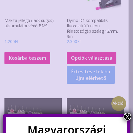
Makita jellegű (jack dugós)
Dymo D1 kompatibilis
akkumulátor védő BMS
fluoreszkáló neon
feliratozógép szalag 12mm,
3m
1.200
Ft
2.300
Ft
Ennek
a
Kosárba teszem
Opciók választása
termék
Értesítésetek ha
több
újra elérhető
variáció
van.
A
változa
Akció!
a
X
terméko
választ
Magyarországi
ki