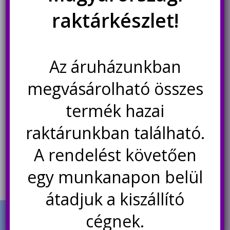
raktárkészlet!
Nyák fúrószár készlet, 10
Nyák fúrószár készlet, 10
Az áruházunkban
darabos, 0.6 – 1.5mm
darabos, 0.3 – 1.2mm
megvásárolható összes
Original
Current
2.700
Ft
1.600
Ft
900
Ft
price
price
termék hazai
was:
is:
Kosárba teszem
Nincs készleten
raktárunkban található.
1.600Ft.
900Ft.
Értesítésetek ha
A rendelést követően
újra elérhető
egy munkanapon belül
átadjuk a kiszállító
cégnek.