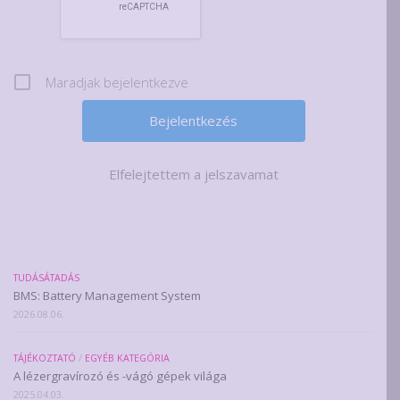
Maradjak bejelentkezve
Elfelejtettem a jelszavamat
TUDÁSÁTADÁS
BMS: Battery Management System
2026.08.06.
TÁJÉKOZTATÓ
/
EGYÉB KATEGÓRIA
A lézergravírozó és -vágó gépek világa
2025.04.03.