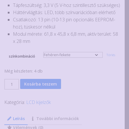
Tápfeszültség: 3,3 V (5 V-hoz szintillesztő szükséges)
Háttérvilágítás: LED, több színvariációban elérhető
Csatlakozó: 13 pin (10-13 pin opcionális EEPROM-
hoz), tüskesor nélkül
Modul mérete: 61,8 x 45,8 x 6,8 mm, aktív terület: 58
x 28 mm
Törlés
színkombináció
Még készleten: 4 db
GMG12864
Kosárba teszem
LCD
modul
Kategória:
LCD kijelzők
128x64
pixel,
SPI,
Leírás
További információk
ST7565R
Vélemények (0)