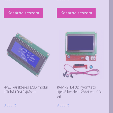
Kosárba teszem
Kosárba teszem
4×20 karakteres LCD modul
RAMPS 1.4 3D nyomtató
kék háttérvilágítással
kijelző készlet 12864-es LCD-
vel
3.300
Ft
8.600
Ft