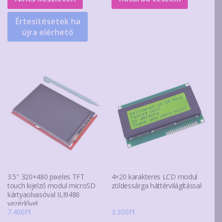
Értesítésetek ha
újra elérhető
3.5″ 320×480 pixeles TFT
4×20 karakteres LCD modul
touch kijelző modul microSD
zöldessárga háttérvilágítással
kártyaolvasóval ILI9486
vezérlővel
7.400
Ft
3.300
Ft