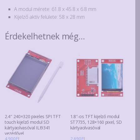
A modul mérete: 61.8 x 45.8 x 6.8 mm
Kijelző aktív felülete: 58 x 28 mm
Érdekelhetnek még…
2.4″ 240×320 pixeles SPI TFT
1.8″-os TFT kijelző modul
touch kijelző modul SD
ST7735, 128×160 pixel, SD
kártyaolvasóval ILI9341
kártyaolvasóval
vezérlővel
4.900
Ft
2.690
Ft