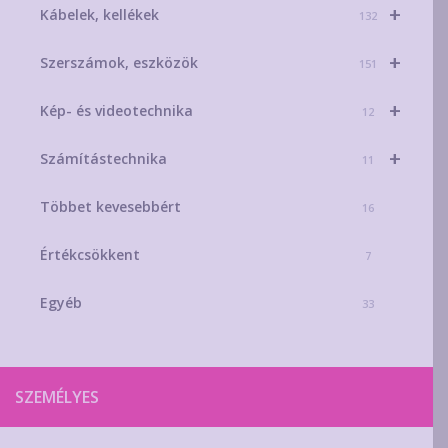
+
Kábelek, kellékek
132
+
Szerszámok, eszközök
151
+
Kép- és videotechnika
12
+
Számítástechnika
11
Többet kevesebbért
16
Értékcsökkent
7
Egyéb
33
SZEMÉLYES