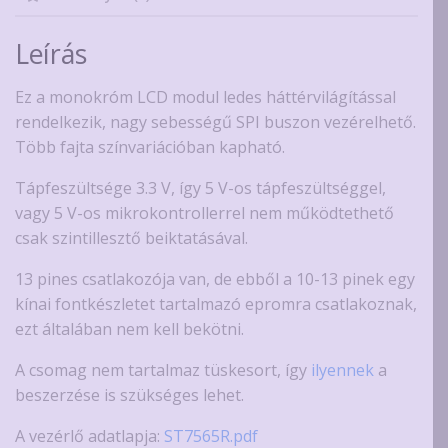
vezérlővel
többféle
Leírás
mennyiség
Ez a monokróm LCD modul ledes háttérvilágítással
rendelkezik, nagy sebességű SPI buszon vezérelhető.
Több fajta színvariációban kapható.
Tápfeszültsége 3.3 V, így 5 V-os tápfeszültséggel,
vagy 5 V-os mikrokontrollerrel nem működtethető
csak szintillesztő beiktatásával.
13 pines csatlakozója van, de ebből a 10-13 pinek egy
kínai fontkészletet tartalmazó epromra csatlakoznak,
ezt általában nem kell bekötni.
A csomag nem tartalmaz tüskesort, így
ilyennek
a
beszerzése is szükséges lehet.
A vezérlő adatlapja:
ST7565R.pdf