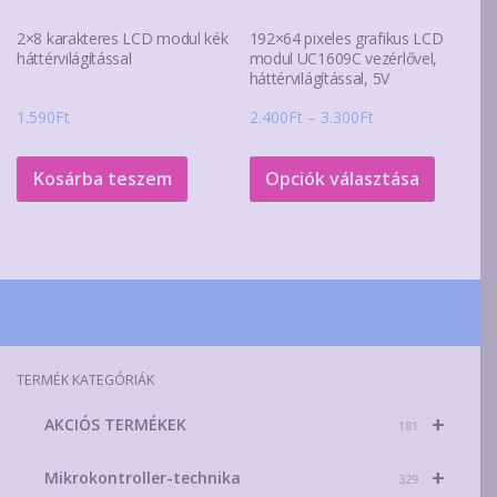
2×8 karakteres LCD modul kék
192×64 pixeles grafikus LCD
háttérvilágítással
modul UC1609C vezérlővel,
háttérvilágítással, 5V
Ártartomány:
1.590
Ft
2.400
Ft
–
3.300
Ft
2.400Ft
Ennek
-
a
Kosárba teszem
Opciók választása
3.300Ft
termék
több
variáció
van.
A
változa
a
TERMÉK KATEGÓRIÁK
terméko
+
AKCIÓS TERMÉKEK
választ
181
ki
+
Mikrokontroller-technika
329