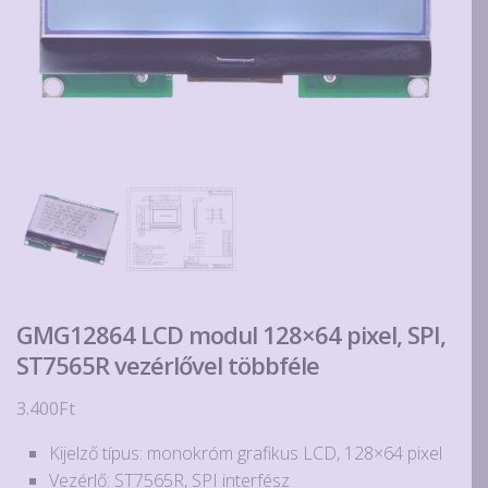
GMG12864 LCD modul 128×64 pixel, SPI,
ST7565R vezérlővel többféle
3.400
Ft
Kijelző típus: monokróm grafikus LCD, 128×64 pixel
Vezérlő: ST7565R, SPI interfész