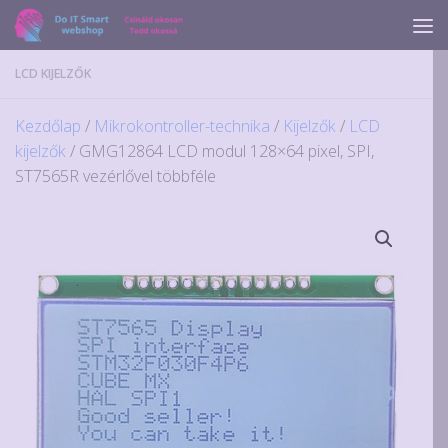
Skip to content
LCD KIJELZŐK
Kezdőlap
/
Mikrokontroller-technika
/
Kijelzők
/
LCD
kijelzők
/ GMG12864 LCD modul 128×64 pixel, SPI,
ST7565R vezérlővel többféle