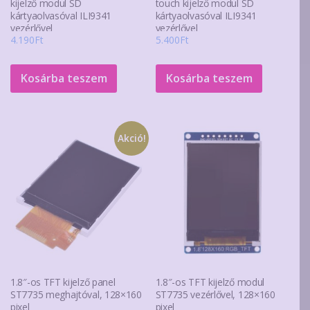
kijelző modul SD
touch kijelző modul SD
kártyaolvasóval ILI9341
kártyaolvasóval ILI9341
vezérlővel
vezérlővel
4.190
Ft
5.400
Ft
Kosárba teszem
Kosárba teszem
Akció!
1.8″-os TFT kijelző panel
1.8″-os TFT kijelző modul
ST7735 meghajtóval, 128×160
ST7735 vezérlővel, 128×160
pixel
pixel