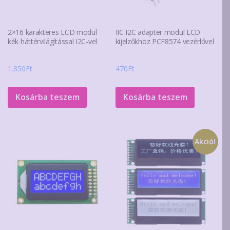
2×16 karakteres LCD modul
IIC I2C adapter modul LCD
kék háttérvilágítással I2C-vel
kijelzőkhöz PCF8574 vezérlővel
1.850
Ft
470
Ft
Kosárba teszem
Kosárba teszem
Akció!