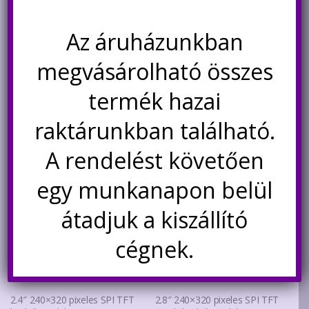
vezérlővel
2.190
Ft
7.400
Ft
Az áruházunkban
Kosárba teszem
Nincs készleten
megvásárolható összes
Értesítésetek ha
termék hazai
újra elérhető
raktárunkban található.
A rendelést követően
egy munkanapon belül
átadjuk a kiszállító
cégnek.
2.4″ 240×320 pixeles SPI TFT
2.8″ 240×320 pixeles SPI TFT