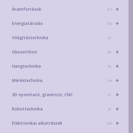
+
Áramforrások
214
+
Energiatárolás
156
Világítástechnika
53
+
Okosotthon
89
+
Hangtechnika
50
+
Méréstechnika
144
+
3D nyomtató, gravírozó, CNC
91
+
Robottechnika
30
+
Elektronikai alkatrészek
583