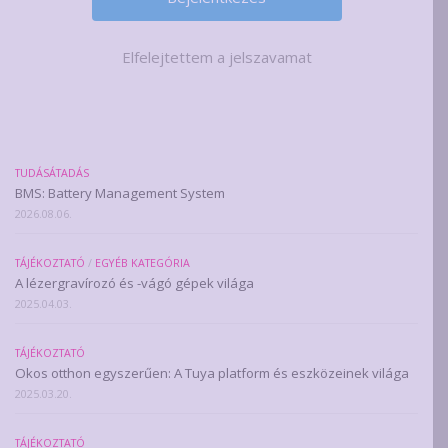
Elfelejtettem a jelszavamat
TUDÁSÁTADÁS
BMS: Battery Management System
2026.08.06.
TÁJÉKOZTATÓ
/
EGYÉB KATEGÓRIA
A lézergravírozó és -vágó gépek világa
2025.04.03.
TÁJÉKOZTATÓ
Okos otthon egyszerűen: A Tuya platform és eszközeinek világa
2025.03.20.
TÁJÉKOZTATÓ