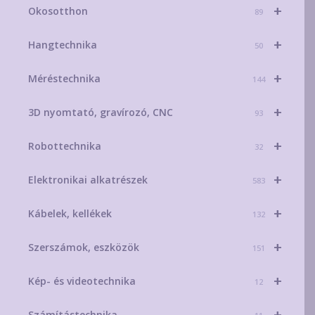
+
Okosotthon
89
+
Hangtechnika
50
+
Méréstechnika
144
+
3D nyomtató, gravírozó, CNC
93
+
Robottechnika
32
+
Elektronikai alkatrészek
583
+
Kábelek, kellékek
132
+
Szerszámok, eszközök
151
+
Kép- és videotechnika
12
+
Számítástechnika