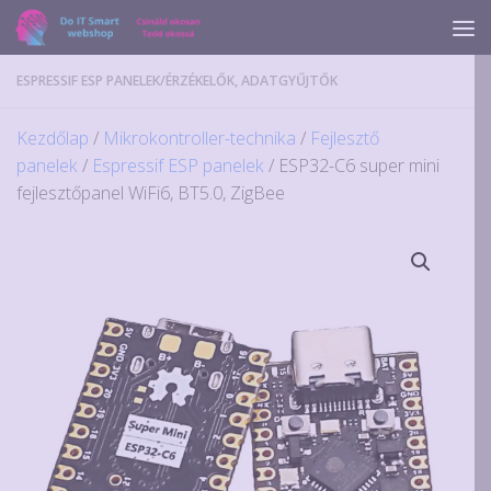
Skip to content
ESPRESSIF ESP PANELEK
/
ÉRZÉKELŐK, ADATGYŰJTŐK
Kezdőlap
/
Mikrokontroller-technika
/
Fejlesztő
panelek
/
Espressif ESP panelek
/ ESP32-C6 super mini
fejlesztőpanel WiFi6, BT5.0, ZigBee