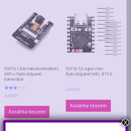
ESP32 CAM mikrokontrolleres
ESP32-S3 super mini
WiFi-s fejlesztőpanel
fejlesztőpanel WiFi, BT5.0
kamerával
2.600
Ft
Értékelés:
4.400
Ft
3.00
/ 5
Kosárba teszem
Kosárba teszem
X