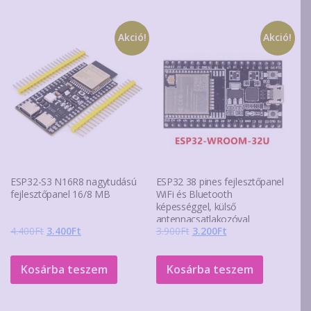
Akció!
Akció!
ESP32-S3 N16R8 nagytudású
ESP32 38 pines fejlesztőpanel
fejlesztőpanel 16/8 MB
WiFi és Bluetooth
képességgel, külső
antennacsatlakozóval
Original
Current
Original
Current
4.400
Ft
3.400
Ft
3.900
Ft
3.200
Ft
price
price
price
price
was:
is:
was:
is:
Kosárba teszem
Kosárba teszem
4.400Ft.
3.400Ft.
3.900Ft.
3.200Ft.