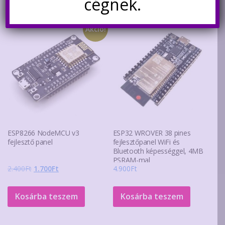
cégnek.
Kapcsolódó termékek
Akció!
ESP8266 NodeMCU v3
ESP32 WROVER 38 pines
fejlesztő panel
fejlesztőpanel WiFi és
Bluetooth képességgel, 4MB
PSRAM-mal
Original
Current
2.400
Ft
1.700
Ft
4.900
Ft
price
price
was:
is:
Kosárba teszem
Kosárba teszem
2.400Ft.
1.700Ft.