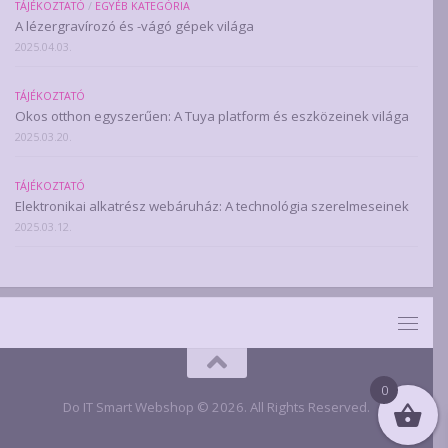
TÁJÉKOZTATÓ
/
EGYÉB KATEGÓRIA
A lézergravírozó és -vágó gépek világa
2025.04.03.
TÁJÉKOZTATÓ
Okos otthon egyszerűen: A Tuya platform és eszközeinek világa
2025.03.20.
TÁJÉKOZTATÓ
Elektronikai alkatrész webáruház: A technológia szerelmeseinek
2025.03.12.
0
Do IT Smart Webshop © 2026. All Rights Reserved.