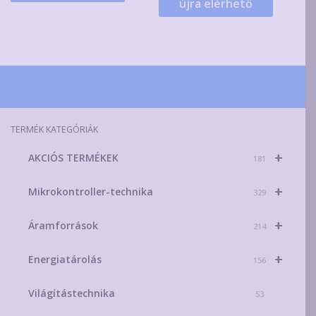
újra elérhető
TERMÉK KATEGÓRIÁK
+
AKCIÓS TERMÉKEK
181
+
Mikrokontroller-technika
329
+
Áramforrások
214
+
Energiatárolás
156
Világítástechnika
53