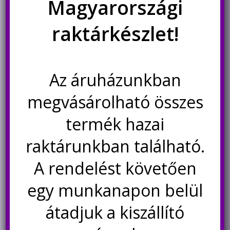
Magyarországi
raktárkészlet!
Az áruházunkban
megvásárolható összes
ESP32-C3 PRO mini
termék hazai
fejlesztőpanel WiFi, BT5.0
külső antennacsatlakozóval
raktárunkban található.
1.990
Ft
A rendelést követően
Kosárba teszem
egy munkanapon belül
átadjuk a kiszállító