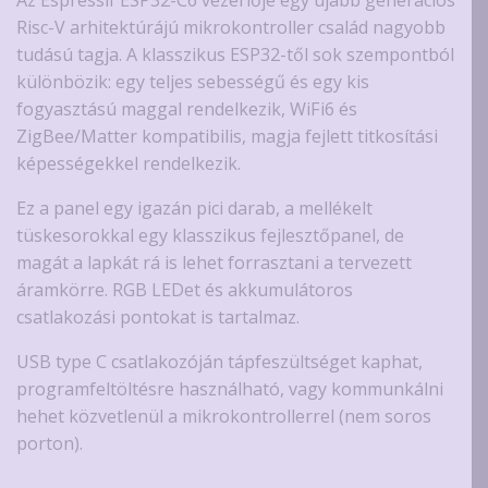
Risc-V arhitektúrájú mikrokontroller család nagyobb
tudású tagja. A klasszikus ESP32-től sok szempontból
különbözik: egy teljes sebességű és egy kis
fogyasztású maggal rendelkezik, WiFi6 és
ZigBee/Matter kompatibilis, magja fejlett titkosítási
képességekkel rendelkezik.
Ez a panel egy igazán pici darab, a mellékelt
tüskesorokkal egy klasszikus fejlesztőpanel, de
magát a lapkát rá is lehet forrasztani a tervezett
áramkörre. RGB LEDet és akkumulátoros
csatlakozási pontokat is tartalmaz.
USB type C csatlakozóján tápfeszültséget kaphat,
programfeltöltésre használható, vagy kommunkálni
hehet közvetlenül a mikrokontrollerrel (nem soros
porton).