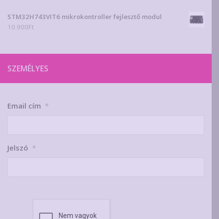
STM32H743VIT6 mikrokontroller fejlesztő modul
10.900
Ft
SZEMÉLYES
Email cím
*
Jelszó
*