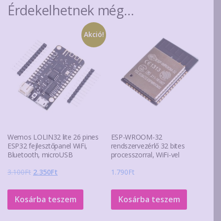
Érdekelhetnek még…
Akció!
Wemos LOLIN32 lite 26 pines
ESP-WROOM-32
ESP32 fejlesztőpanel WiFi,
rendszervezérlő 32 bites
Bluetooth, microUSB
processzorral, WiFi-vel
Original
Current
3.100
Ft
2.350
Ft
1.790
Ft
price
price
was:
is:
Kosárba teszem
Kosárba teszem
3.100Ft.
2.350Ft.