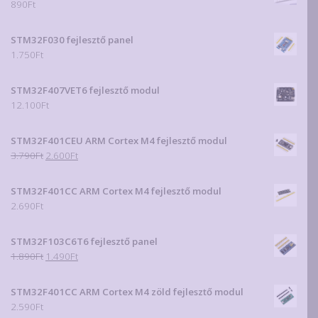
890
Ft
STM32F030 fejlesztő panel
1.750
Ft
STM32F407VET6 fejlesztő modul
12.100
Ft
STM32F401CEU ARM Cortex M4 fejlesztő modul
Original
Current
3.790
Ft
2.600
Ft
price
price
was:
is:
STM32F401CC ARM Cortex M4 fejlesztő modul
3.790Ft.
2.600Ft.
2.690
Ft
STM32F103C6T6 fejlesztő panel
Original
Current
1.890
Ft
1.490
Ft
price
price
was:
is:
STM32F401CC ARM Cortex M4 zöld fejlesztő modul
1.890Ft.
1.490Ft.
2.590
Ft