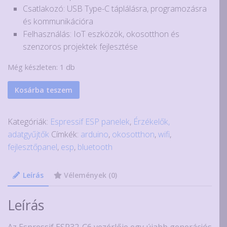
Csatlakozó: USB Type-C táplálásra, programozásra
és kommunikációra
Felhasználás: IoT eszközök, okosotthon és
szenzoros projektek fejlesztése
Még készleten: 1 db
ESP32-
Kosárba teszem
C6
super
Kategóriák:
Espressif ESP panelek
,
Érzékelők,
mini
adatgyűjtők
Címkék:
arduino
,
okosotthon
,
wifi
,
fejlesztőpanel
fejlesztőpanel
,
esp
,
bluetooth
WiFi6,
BT5.0,
Leírás
Vélemények (0)
ZigBee
mennyiség
Leírás
Az Espressif ESP32-C6 vezérlője egy újabb generációs