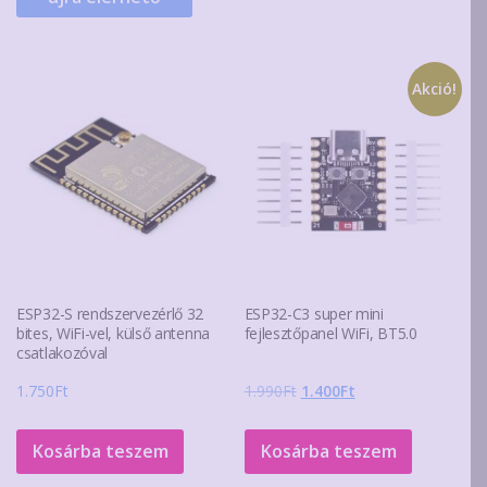
Akció!
ESP32-S rendszervezérlő 32
ESP32-C3 super mini
bites, WiFi-vel, külső antenna
fejlesztőpanel WiFi, BT5.0
csatlakozóval
Original
Current
1.750
Ft
1.990
Ft
1.400
Ft
price
price
was:
is:
Kosárba teszem
Kosárba teszem
1.990Ft.
1.400Ft.