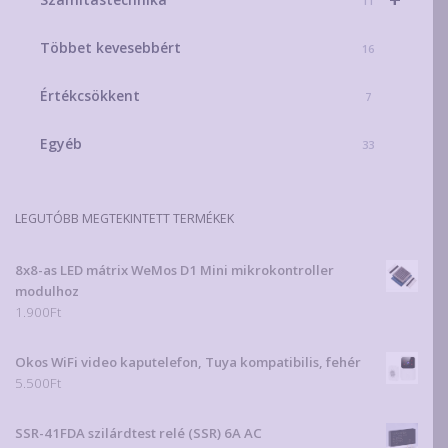
11
Többet kevesebbért
16
Értékcsökkent
7
Egyéb
33
LEGUTÓBB MEGTEKINTETT TERMÉKEK
8x8-as LED mátrix WeMos D1 Mini mikrokontroller
modulhoz
1.900
Ft
Okos WiFi video kaputelefon, Tuya kompatibilis, fehér
5.500
Ft
SSR-41FDA szilárdtest relé (SSR) 6A AC