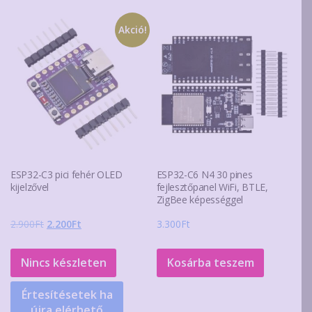
Akció!
ESP32-C3 pici fehér OLED
ESP32-C6 N4 30 pines
kijelzővel
fejlesztőpanel WiFi, BTLE,
ZigBee képességgel
Original
Current
2.900
Ft
2.200
Ft
3.300
Ft
price
price
was:
is:
Nincs készleten
Kosárba teszem
2.900Ft.
2.200Ft.
Értesítésetek ha
újra elérhető