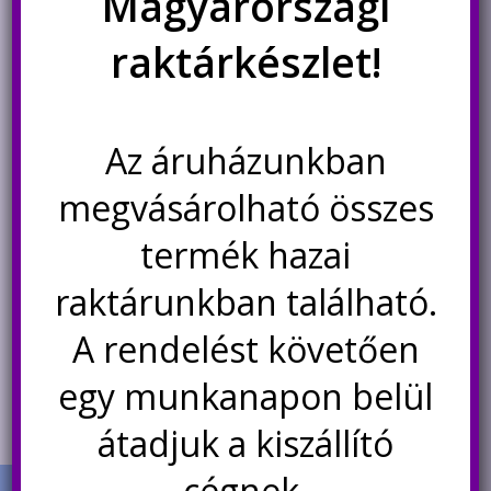
Magyarországi
termékoldalon
választhatók
raktárkészlet!
ki
Az áruházunkban
LJ401855 Li-Polimer
502040 kis terhelhetőségű
akkumulátor 1800 mAh 3S 25C
védett Li-polimer akkumulátor
3.7V 400mAh
megvásárolható összes
5.900
Ft
1.690
Ft
termék hazai
raktárunkban található.
Nincs készleten
Nincs készleten
A rendelést követően
Értesítésetek ha
Értesítésetek ha
újra elérhető
újra elérhető
egy munkanapon belül
átadjuk a kiszállító
cégnek.