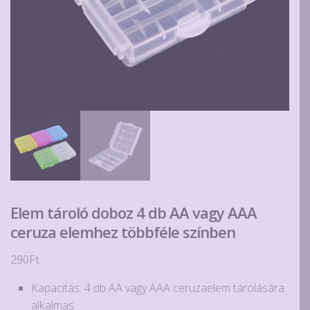
Elem tároló doboz 4 db AA vagy AAA
ceruza elemhez többféle színben
290
Ft
Kapacitás: 4 db AA vagy AAA ceruzaelem tárolására
alkalmas