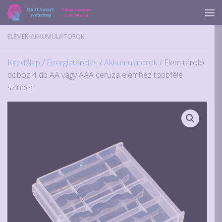
Skip to content
ELEMEK
/
AKKUMULÁTOROK
Kezdőlap
/
Energiatárolás
/
Akkumulátorok
/ Elem tároló
doboz 4 db AA vagy AAA ceruza elemhez többféle
színben