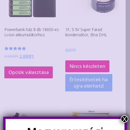
Powerbank ház 8 db 18650-es
1F, 5.5V Super Farad
Li-ion akkumulátorhoz
kondenzátor, Elna DHL
660
Ft
Értékelés:
Original
Current
3.900
Ft
2.690
Ft
5.00
/ 5
price
price
Ennek
Nincs készleten
was:
is:
a
Opciók választása
3.900Ft.
2.690Ft.
terméknek
Értesítésetek ha
újra elérhető
több
variációja
van.
A
változatok
X
a