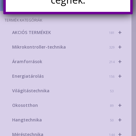
TERMÉK KATEGÓRIÁK
+
AKCIÓS TERMÉKEK
181
+
Mikrokontroller-technika
329
+
Áramforrások
214
+
Energiatárolás
156
Világítástechnika
53
+
Okosotthon
89
+
Hangtechnika
50
+
Méréstechnika
144