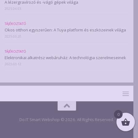
A lézergravírozó és -vágó gépek világa
2025.04.03.
TÁJÉKOZTATÓ
Okos otthon egyszerűen: A Tuya platform és eszközeinek világa
2025.03.20.
TÁJÉKOZTATÓ
Elektronikai alkatrész webáruház: A technológia szerelmeseinek
2025.03.12.
0
Do IT Smart Webshop © 2026. All Rights Reserved.