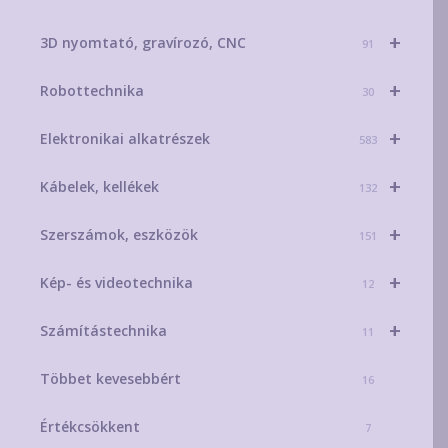
+
3D nyomtató, gravírozó, CNC
91
+
Robottechnika
30
+
Elektronikai alkatrészek
583
+
Kábelek, kellékek
132
+
Szerszámok, eszközök
151
+
Kép- és videotechnika
12
+
Számítástechnika
11
Többet kevesebbért
16
Értékcsökkent
7