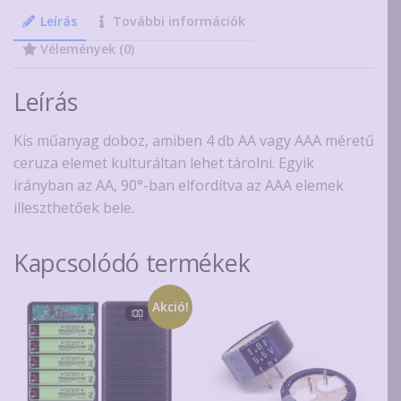
AAA
Leírás
További információk
ceruza
Vélemények (0)
elemhez
többféle
Leírás
színben
mennyiség
Kis műanyag doboz, amiben 4 db AA vagy AAA méretű
ceruza elemet kulturáltan lehet tárolni. Egyik
irányban az AA, 90°-ban elfordítva az AAA elemek
illeszthetőek bele.
Kapcsolódó termékek
Akció!