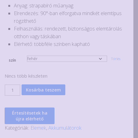
Anyag: strapabíró műanyag
Elrendezés: 90°-ban elforgatva mindkét elemtípus
rögzíthető
Felhasználás: rendezett, biztonságos elemtárolás
otthon vagy táskában
Elérhető: többféle színben kapható
Törlés
szín
Nincs több készleten
Elem
Kosárba teszem
tároló
doboz
4
Értesítésetek ha
db
újra elérhető
AA
Kategóriák:
Elemek
,
Akkumulátorok
vagy