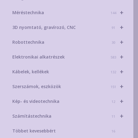
+
Méréstechnika
144
+
3D nyomtató, gravírozó, CNC
91
+
Robottechnika
30
+
Elektronikai alkatrészek
583
+
Kábelek, kellékek
132
+
Szerszámok, eszközök
151
+
Kép- és videotechnika
12
+
Számítástechnika
11
Többet kevesebbért
16