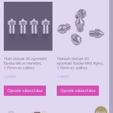
Titán ötvözet 3D nyomtató
Titánium ötvözet 3D
fúvóka M6-os menettel,
nyomtató fúvóka MK8 fejhez,
1.75mm-es szálhoz
1.75mm-es szálhoz
1.090
Ft
1.490
Ft
Ennek
Ennek
a
a
Opciók választása
Opciók választása
terméknek
termék
több
több
variációja
variáció
Akció!