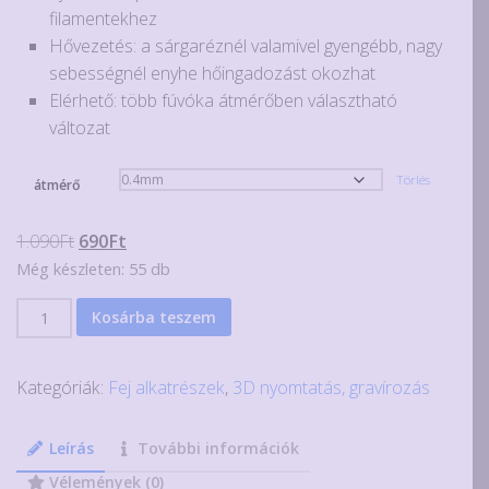
filamentekhez
Hővezetés: a sárgaréznél valamivel gyengébb, nagy
sebességnél enyhe hőingadozást okozhat
Elérhető: több fúvóka átmérőben választható
változat
Törlés
átmérő
Original
Current
1.090
Ft
690
Ft
price
price
Még készleten: 55 db
was:
is:
Edzett
Kosárba teszem
1.090Ft.
690Ft.
acél
3D
Kategóriák:
Fej alkatrészek
,
3D nyomtatás, gravírozás
nyomtató
fúvóka
MK8
Leírás
További információk
fejhez,
Vélemények (0)