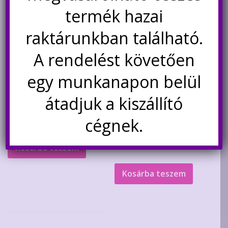
változatok
Akció!
termék hazai
a
termékoldalon
raktárunkban található.
választhatók
ki
A rendelést követően
egy munkanapon belül
Új MK7/MK8 kompatibilis
alumínium fűtőblokk 3D
átadjuk a kiszállító
nyomtatóhoz
Szilikongumi fűtőblokk borítás
Creality 3D nyomtatóhoz
Original
Current
cégnek.
750
Ft
600
Ft
price
price
was:
is:
450
Ft
Kosárba teszem
750Ft.
600Ft.
Kosárba teszem