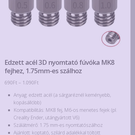
Edzett acél 3D nyomtató fúvóka MK8
fejhez, 1.75mm-es szálhoz
Ártartomány:
690
Ft
–
1.090
Ft
690Ft
Anyag: edzett acél (a sárgaréznél keményebb,
-
kopásállóbb)
1.090Ft
Kompatibilitás: MK8 fej, M6-os menetes fejek (pl.
Creality Ender, utángyártott V6)
Szálátmérő: 1.75 mm-es nyomtatószálhoz
Ajánlott: koptató, szilárd adalékkal töltött