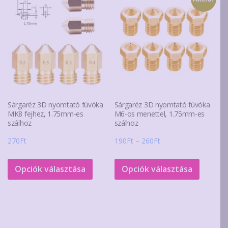
van.
van.
A
A
változatok
változa
a
a
termékoldalon
terméko
választhatók
választ
ki
ki
Sárgaréz 3D nyomtató fúvóka
Sárgaréz 3D nyomtató fúvóka
MK8 fejhez, 1.75mm-es
M6-os menettel, 1.75mm-es
szálhoz
szálhoz
Ártartomány:
270
Ft
190
Ft
–
260
Ft
190Ft
Ennek
Ennek
-
a
a
Opciók választása
Opciók választása
260Ft
terméknek
termék
több
több
variációja
variáció
van.
van.