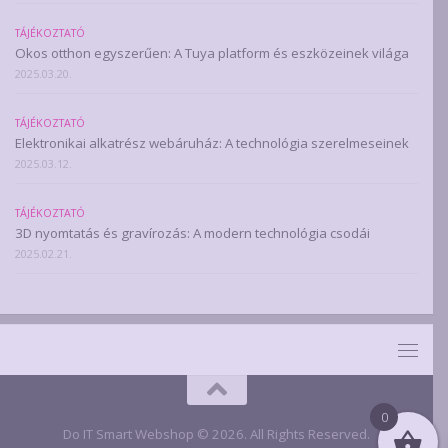
TÁJÉKOZTATÓ
Okos otthon egyszerűen: A Tuya platform és eszközeinek világa
2025.03.20.
TÁJÉKOZTATÓ
Elektronikai alkatrész webáruház: A technológia szerelmeseinek
2025.03.12.
TÁJÉKOZTATÓ
3D nyomtatás és gravírozás: A modern technológia csodái
2025.02.21.
0
Do IT Smart Webshop © 2026. All Rights Reserved.