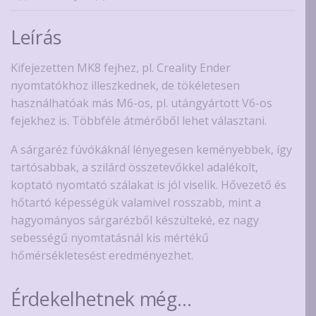
1.75mm-
es
Leírás
szálhoz
mennyiség
Kifejezetten MK8 fejhez, pl. Creality Ender
nyomtatókhoz illeszkednek, de tökéletesen
használhatóak más M6-os, pl. utángyártott V6-os
fejekhez is. Többféle átmérőből lehet választani.
A sárgaréz fúvókáknál lényegesen keményebbek, így
tartósabbak, a szilárd összetevőkkel adalékolt,
koptató nyomtató szálakat is jól viselik. Hővezető és
hőtartó képességük valamivel rosszabb, mint a
hagyományos sárgarézből készülteké, ez nagy
sebességű nyomtatásnál kis mértékű
hőmérsékletesést eredményezhet.
Érdekelhetnek még…