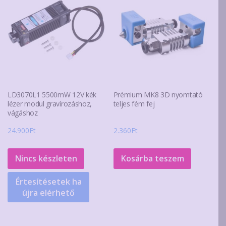
LD3070L1 5500mW 12V kék
Prémium MK8 3D nyomtató
lézer modul gravírozáshoz,
teljes fém fej
vágáshoz
24.900
Ft
2.360
Ft
Nincs készleten
Kosárba teszem
Értesítésetek ha
újra elérhető