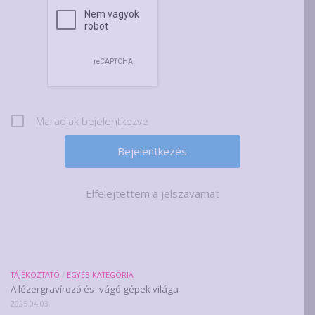
Maradjak bejelentkezve
Elfelejtettem a jelszavamat
TÁJÉKOZTATÓ
/
EGYÉB KATEGÓRIA
A lézergravírozó és -vágó gépek világa
2025.04.03.