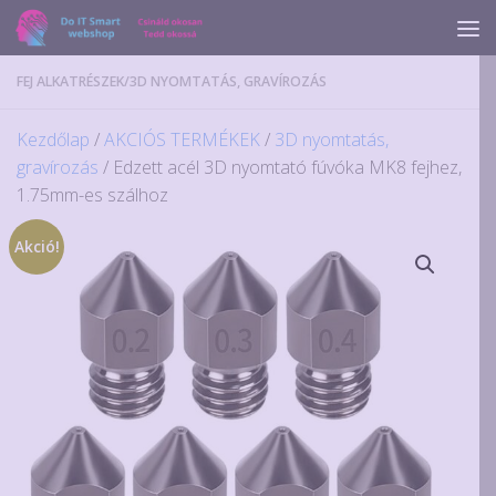
Skip to content
FEJ ALKATRÉSZEK
/
3D NYOMTATÁS, GRAVÍROZÁS
Kezdőlap
/
AKCIÓS TERMÉKEK
/
3D nyomtatás,
gravírozás
/ Edzett acél 3D nyomtató fúvóka MK8 fejhez,
1.75mm-es szálhoz
Akció!