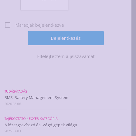
Maradjak bejelentkezve
Elfelejtettem a jelszavamat
TUDÁSÁTADÁS
BMS: Battery Management System
2026.08.06.
TÁJÉKOZTATÓ
/
EGYÉB KATEGÓRIA
A lézergravírozó és -vágó gépek világa
2025.04.03.