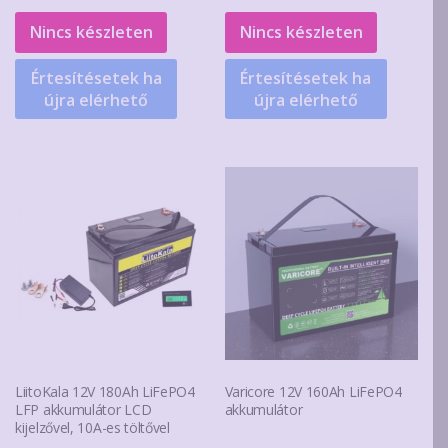
Nincs készleten
Nincs készleten
Értesítésetek ha
Értesítésetek ha
újra elérhető
újra elérhető
LiitoKala 12V 180Ah LiFePO4
Varicore 12V 160Ah LiFePO4
LFP akkumulátor LCD
akkumulátor
kijelzővel, 10A-es töltővel