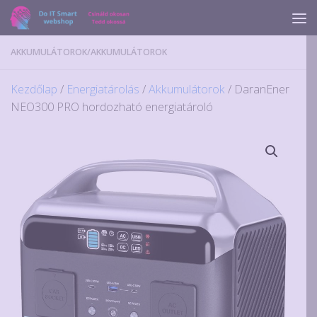
Skip to content
AKKUMULÁTOROK
/
AKKUMULÁTOROK
Kezdőlap
/
Energiatárolás
/
Akkumulátorok
/ DaranEner
NEO300 PRO hordozható energiatároló