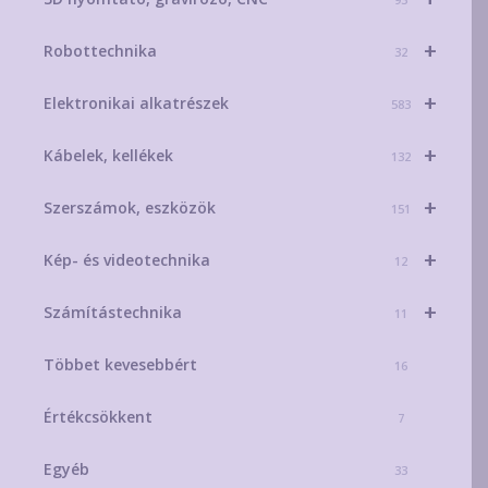
+
Robottechnika
32
+
Elektronikai alkatrészek
583
+
Kábelek, kellékek
132
+
Szerszámok, eszközök
151
+
Kép- és videotechnika
12
+
Számítástechnika
11
Többet kevesebbért
16
Értékcsökkent
7
Egyéb
33