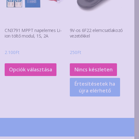
CN3791 MPPT napelemes Li-
9V-os 6F22 elemcsatlakozó
ion töltő modul, 1S, 2A
vezetékkel
2.100
Ft
250
Ft
Ennek
a
Opciók választása
Nincs készleten
terméknek
Értesítésetek ha
több
újra elérhető
variációja
van.
A
változatok
a
termékoldalon