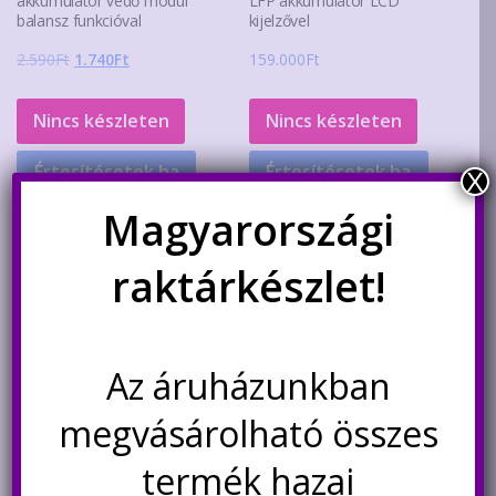
akkumulátor védő modul
LFP akkumulátor LCD
balansz funkcióval
kijelzővel
Original
Current
2.590
Ft
1.740
Ft
159.000
Ft
price
price
was:
is:
Nincs készleten
Nincs készleten
2.590Ft.
1.740Ft.
Értesítésetek ha
Értesítésetek ha
X
újra elérhető
újra elérhető
Magyarországi
raktárkészlet!
Akció!
Az áruházunkban
megvásárolható összes
termék hazai