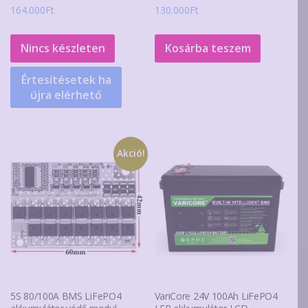
164.000
Ft
130.000
Ft
Nincs készleten
Kosárba teszem
Értesítésetek ha
újra elérhető
Akció!
5S 80/100A BMS LiFePO4
VariCore 24V 100Ah LiFePO4