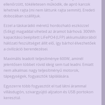
ellenőrzött, tökéletesen működik, de apró karcok
lehetnek rajta (mi nem láttunk rajta semmit). Eredeti
dobozában szállítjuk.
Ezzel a táskarádió méretű hordozható eszközzel
(5.6kg) magaddal viheted az áramot bárhová. 300Wh
kapacitású beépített LiFePO4 (LFP) akkumulátorából
hálózati feszültséget állít elő, így bárhol élvezhetőek
a civilizáció berendezései.
Maximális leadott teljesítménye 600W, aminél
jelentősen többet rövid ideig sem tud leadni. Emiatt
nem alkalmas nagy teljesítményű motorok,
tápegységek, fogyasztók táplálására.
Egyszerre több fogyasztót el tud látni árammal
villásdugón, szivargyújtó aljzaton és USB portokon
keresztül.