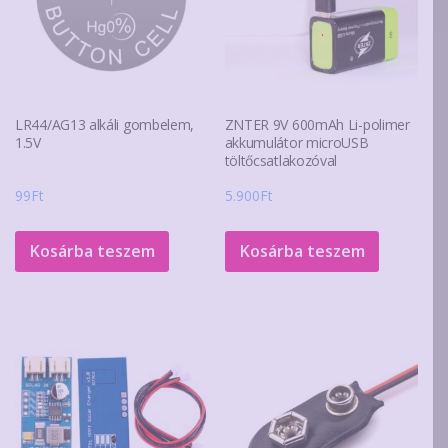
LR44/AG13 alkáli gombelem,
ZNTER 9V 600mAh Li-polimer
1.5V
akkumulátor microUSB
töltőcsatlakozóval
99
Ft
5.900
Ft
Kosárba teszem
Kosárba teszem