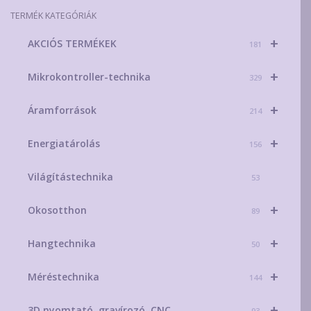
választhatók
TERMÉK KATEGÓRIÁK
ki
+
AKCIÓS TERMÉKEK
181
+
Mikrokontroller-technika
329
+
Áramforrások
214
+
Energiatárolás
156
Világítástechnika
53
+
Okosotthon
89
+
Hangtechnika
50
+
Méréstechnika
144
+
3D nyomtató, gravírozó, CNC
93