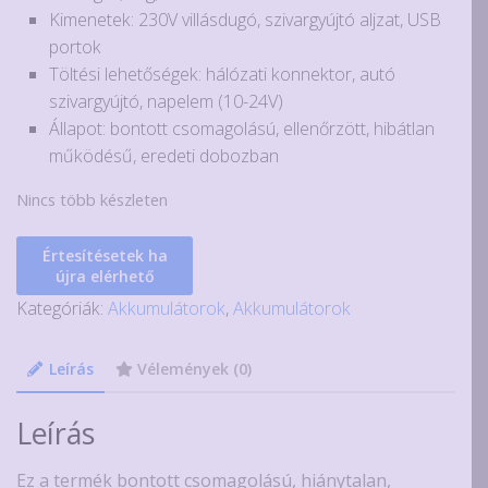
Kimenetek: 230V villásdugó, szivargyújtó aljzat, USB
portok
Töltési lehetőségek: hálózati konnektor, autó
szivargyújtó, napelem (10-24V)
Állapot: bontott csomagolású, ellenőrzött, hibátlan
működésű, eredeti dobozban
Nincs több készleten
Értesítésetek ha
újra elérhető
Kategóriák:
Akkumulátorok
,
Akkumulátorok
Leírás
Vélemények (0)
Leírás
Ez a termék bontott csomagolású, hiánytalan,