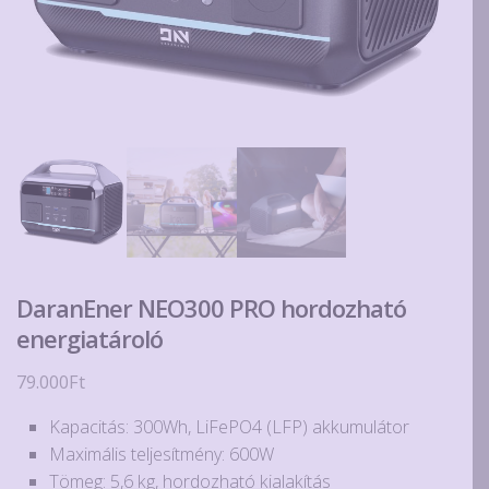
DaranEner NEO300 PRO hordozható
energiatároló
79.000
Ft
Kapacitás: 300Wh, LiFePO4 (LFP) akkumulátor
Maximális teljesítmény: 600W
Tömeg: 5,6 kg, hordozható kialakítás