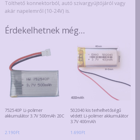
Tölthető konnektorból, autó szivargyújtójáról vagy
akár napelemről (10-24V) is.
Érdekelhetnek még…
752540P Li-polimer
502040 kis terhelhetőségű
akkumulátor 3.7V 500mAh 20C
védett Li-polimer akkumulátor
3.7V 400mAh
2.190
Ft
1.690
Ft