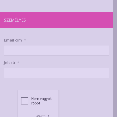
SZEMÉLYES
Email cím
*
Jelszó
*