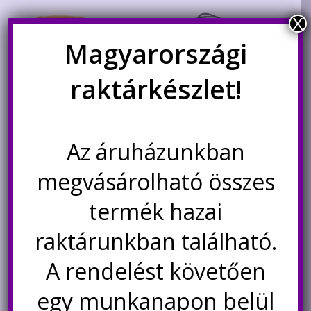
A
változa
X
a
Magyarországi
terméko
választ
raktárkészlet!
ki
Az áruházunkban
Aneng A830L digitális
DC teljesítmény mérő 100V,
megvásárolható összes
multiméter
10A
termék hazai
4.400
Ft
3.200
Ft
raktárunkban található.
Ennek
a
Opciók választása
Kosárba teszem
A rendelést követően
terméknek
több
egy munkanapon belül
variációja