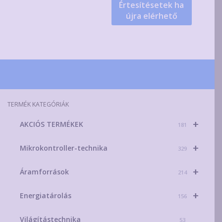
Értesítésetek ha
több
újra elérhető
variációja
van.
A
változatok
a
termékoldalon
választhatók
TERMÉK KATEGÓRIÁK
ki
+
AKCIÓS TERMÉKEK
181
+
Mikrokontroller-technika
329
+
Áramforrások
214
+
Energiatárolás
156
Világítástechnika
53