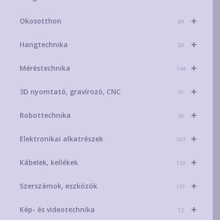
+
Okosotthon
89
+
Hangtechnika
50
+
Méréstechnika
144
+
3D nyomtató, gravírozó, CNC
91
+
Robottechnika
30
+
Elektronikai alkatrészek
583
+
Kábelek, kellékek
132
+
Szerszámok, eszközök
151
+
Kép- és videotechnika
12