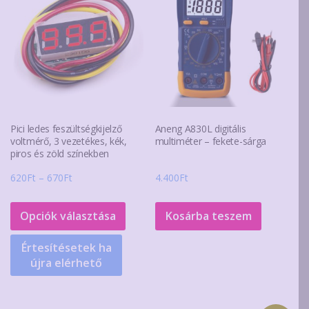
Pici ledes feszültségkijelző
Aneng A830L digitális
voltmérő, 3 vezetékes, kék,
multiméter – fekete-sárga
piros és zöld színekben
Ártartomány:
620
Ft
–
670
Ft
4.400
Ft
620Ft
Ennek
-
a
Opciók választása
Kosárba teszem
670Ft
terméknek
Értesítésetek ha
több
újra elérhető
variációja
van.
A