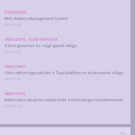
TUDÁSÁTADÁS
BMS: Battery Management System
2026.08.06.
TÁJÉKOZTATÓ
/
EGYÉB KATEGÓRIA
A lézergravírozó és -vágó gépek világa
2025.04.03.
TÁJÉKOZTATÓ
Okos otthon egyszerűen: A Tuya platform és eszközeinek világa
2025.03.20.
TÁJÉKOZTATÓ
Elektronikai alkatrész webáruház: A technológia szerelmeseinek
2025.03.12.