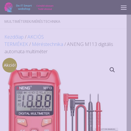
Skip to content
MULTIMÉTEREK
/
MÉRÉSTECHNIKA
Kezdőlap
/
AKCIÓS
TERMÉKEK
/
Méréstechnika
/ ANENG M113 digitális
automata multiméter
Akció!