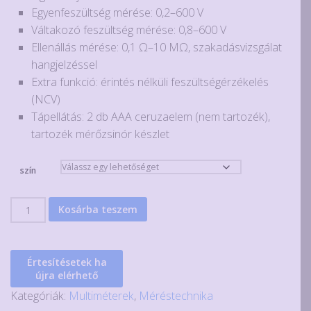
4.400Ft.
3.700Ft.
Egyenfeszültség mérése: 0,2–600 V
Váltakozó feszültség mérése: 0,8–600 V
Ellenállás mérése: 0,1 Ω–10 MΩ, szakadásvizsgálat
hangjelzéssel
Extra funkció: érintés nélküli feszültségérzékelés
(NCV)
Tápellátás: 2 db AAA ceruzaelem (nem tartozék),
tartozék mérőzsinór készlet
szín
ANENG
Kosárba teszem
M113
digitális
automata
Értesítésetek ha
multiméter
újra elérhető
mennyiség
Kategóriák:
Multiméterek
,
Méréstechnika