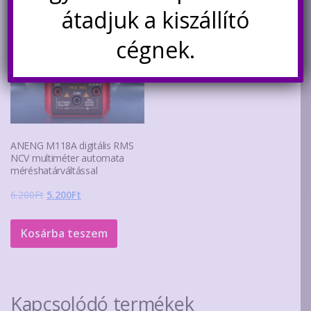
Akció!
van.
átadjuk a kiszállító
A
cégnek.
változatok
a
termékoldalon
választhatók
ki
ANENG M118A digitális RMS
NCV multiméter automata
méréshatárváltással
Original
Current
6.200
Ft
5.200
Ft
price
price
was:
is:
Kosárba teszem
6.200Ft.
5.200Ft.
Kapcsolódó termékek