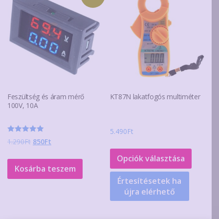
van.
A
változa
a
terméko
választ
ki
Feszültség és áram mérő
KT87N lakatfogós multiméter
100V, 10A
5.490
Ft
Értékelés:
Original
Current
1.290
Ft
850
Ft
Ennek
5.00
/ 5
price
price
a
Opciók választása
was:
is:
Kosárba teszem
termék
1.290Ft.
850Ft.
Értesítésetek ha
több
újra elérhető
variáció
van.