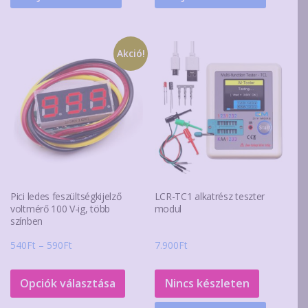
Akció!
Pici ledes feszültségkijelző
LCR-TC1 alkatrész teszter
voltmérő 100 V-ig, több
modul
színben
Ártartomány:
540
Ft
–
590
Ft
7.900
Ft
540Ft
Ennek
-
a
Opciók választása
Nincs készleten
590Ft
terméknek