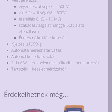
Mért jellemzők:
egyen feszültség 0.2 – 600 V
váltó feszültség 0.8 – 600V
ellenállás 0.1Ω – 10 MΩ
szakadásvizsgálat hanggal 50Ω alatti
ellenállásra
Érintés nélküli fáziskeresés
Kijelzés: ±1999-ig
Automata méréshatár váltás
Automatikus kikapcsolás
2 db AAA ceruzaelemmel működik – nem tartozék
Tartozék: 1 készlet mérőzsinór
Érdekelhetnek még…