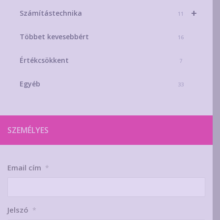
+
Számítástechnika
11
Többet kevesebbért
16
Értékcsökkent
7
Egyéb
33
SZEMÉLYES
Email cím
*
Jelszó
*