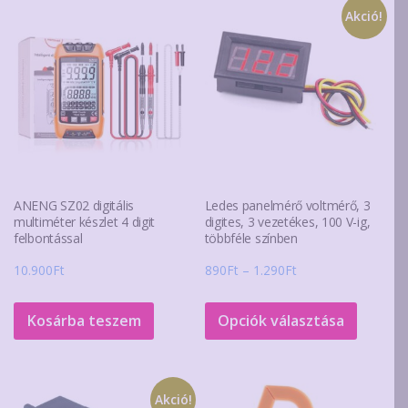
változatok
Akció!
a
termékoldalon
választhatók
ki
ANENG SZ02 digitális
Ledes panelmérő voltmérő, 3
multiméter készlet 4 digit
digites, 3 vezetékes, 100 V-ig,
felbontással
többféle színben
Ártartomány:
10.900
Ft
890
Ft
–
1.290
Ft
890Ft
Ennek
-
a
Kosárba teszem
Opciók választása
1.290Ft
termék
több
variáció
Akció!