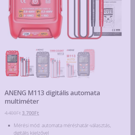
ANENG M113 digitális automata
multiméter
Original
Current
4.400
Ft
3.700
Ft
price
price
Mérési mód: automata méréshatár-választás,
was:
is:
digitális kijelzővel