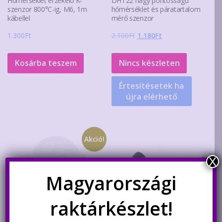
Hőmérséklet érzékelő K-
DHT22 nagy pontosságú
szenzor 800°C-ig, M6, 1m
hőmérséklet és páratartalom
kábellel
mérő szenzor
Original
Current
1.300
Ft
2.100
Ft
1.180
Ft
price
price
was:
is:
Kosárba teszem
Nincs készleten
2.100Ft.
1.180Ft.
Értesítésetek ha
újra elérhető
Akció!
X
Magyarországi
raktárkészlet!