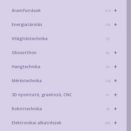
+
Áramforrások
214
+
Energiatárolás
156
Világítástechnika
53
+
Okosotthon
89
+
Hangtechnika
50
+
Méréstechnika
144
+
3D nyomtató, gravírozó, CNC
91
+
Robottechnika
30
+
Elektronikai alkatrészek
583