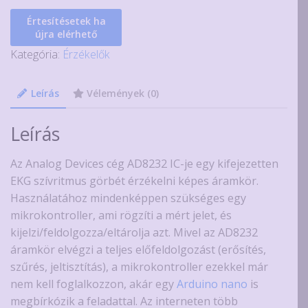
Értesítésetek ha
újra elérhető
Kategória:
Érzékelők
Leírás
Vélemények (0)
Leírás
Az Analog Devices cég AD8232 IC-je egy kifejezetten
EKG szívritmus görbét érzékelni képes áramkör.
Használatához mindenképpen szükséges egy
mikrokontroller, ami rögzíti a mért jelet, és
kijelzi/feldolgozza/eltárolja azt. Mivel az AD8232
áramkör elvégzi a teljes előfeldolgozást (erősítés,
szűrés, jeltisztítás), a mikrokontroller ezekkel már
nem kell foglalkozzon, akár egy
Arduino nano
is
megbírkózik a feladattal. Az interneten több