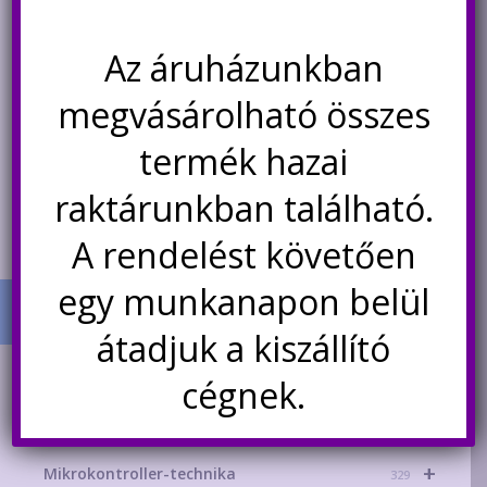
HC-SR501 mozgásérzékelő
Nyomásmérő szenzor, 100 PSI
Az áruházunkban
modul, PIR szenzor
(kb. 6.9 bar), 5 V, 1/8″,
rozsdamentes acél
megvásárolható összes
Original
Current
820
Ft
580
Ft
7.200
Ft
price
price
termék hazai
was:
is:
Kosárba teszem
Kosárba teszem
raktárunkban található.
820Ft.
580Ft.
A rendelést követően
egy munkanapon belül
átadjuk a kiszállító
TERMÉK KATEGÓRIÁK
cégnek.
+
AKCIÓS TERMÉKEK
181
+
Mikrokontroller-technika
329