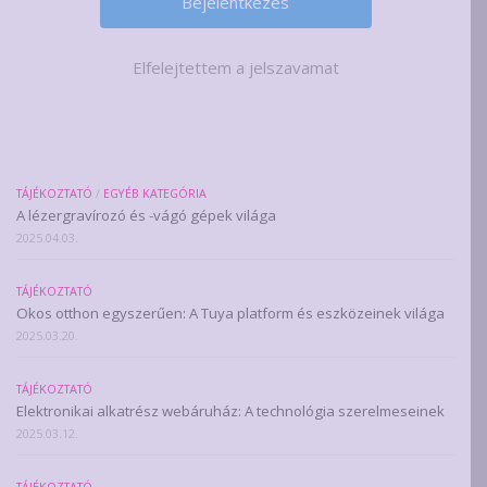
Elfelejtettem a jelszavamat
TÁJÉKOZTATÓ
/
EGYÉB KATEGÓRIA
A lézergravírozó és -vágó gépek világa
2025.04.03.
TÁJÉKOZTATÓ
Okos otthon egyszerűen: A Tuya platform és eszközeinek világa
2025.03.20.
TÁJÉKOZTATÓ
Elektronikai alkatrész webáruház: A technológia szerelmeseinek
2025.03.12.
TÁJÉKOZTATÓ