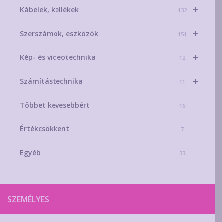
+
Kábelek, kellékek
132
+
Szerszámok, eszközök
151
+
Kép- és videotechnika
12
+
Számítástechnika
11
Többet kevesebbért
16
Értékcsökkent
7
Egyéb
33
SZEMÉLYES