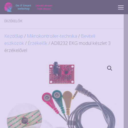
Skip to content
ÉRZÉKELŐK
Kezdőlap
/
Mikrokontroller-technika
/
Beviteli
eszközök
/
Érzékelők
/ AD8232 EKG modul készlet 3
érzékelővel